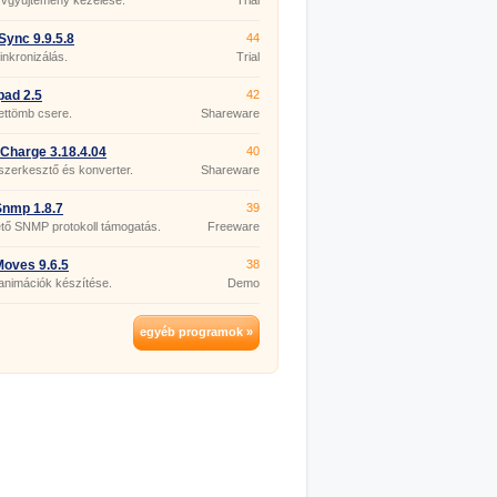
yvgyűjtemény kezelése.
Trial
ync 9.9.5.8
44
zinkronizálás.
Trial
pad 2.5
42
ettömb csere.
Shareware
Charge 3.18.4.04
40
szerkesztő és konverter.
Shareware
nmp 1.8.7
39
tő SNMP protokoll támogatás.
Freeware
oves 9.6.5
38
animációk készítése.
Demo
egyéb programok »