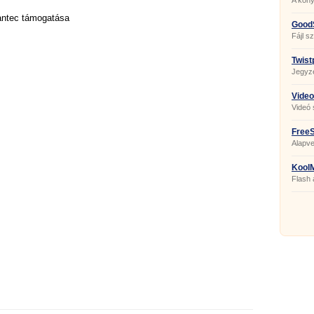
A kön
mantec támogatása
GoodS
Fájl s
Twist
Jegyz
Video
Videó 
FreeS
Alapve
KoolM
Flash 