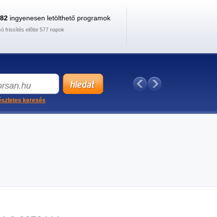
882
ingyenesen letölthető programok
só frissítés előtte 577 napok
szletes keresés