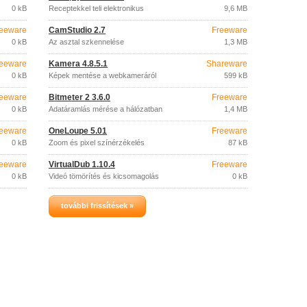
0 kB
Receptekkel teli elektronikus
9,6 MB
szakácskönyv.
eeware
CamStudio 2.7
Freeware
0 kB
Az asztal szkennelése
1,3 MB
eeware
Kamera 4.8.5.1
Shareware
0 kB
Képek mentése a webkameráról
599 kB
eeware
Bitmeter 2 3.6.0
Freeware
0 kB
Adatáramlás mérése a hálózatban
1,4 MB
eeware
OneLoupe 5.01
Freeware
0 kB
Zoom és pixel színérzékelés
87 kB
eeware
VirtualDub 1.10.4
Freeware
0 kB
Videó tömörítés és kicsomagolás
0 kB
további frissítések »