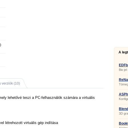
)
A leg
EDFb
Bio jel
ReNa
 verziók (10)
Tömege
ASPhe
ely lehetővé teszi a PC-felhasználók számára a virtuális
Konfig
szerk
Blend
3D gra
 létrehozott virtuális gép indítása
Book