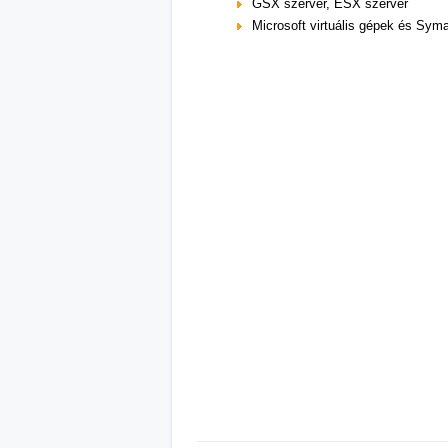
GSX szerver, ESX szerver
Microsoft virtuális gépek és Sy