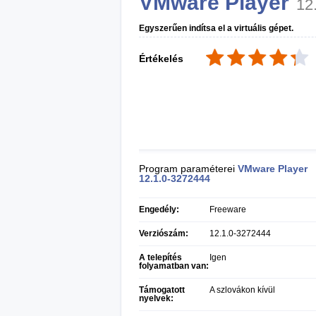
VMware Player
12
Egyszerűen indítsa el a virtuális gépet.
Értékelés
Program paraméterei
VMware Player
12.1.0-3272444
Engedély:
Freeware
Verziószám:
12.1.0-3272444
A telepítés
Igen
folyamatban van:
Támogatott
A szlovákon kívül
nyelvek: