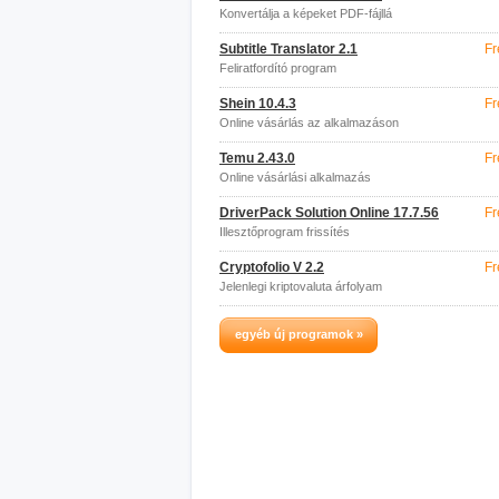
Konvertálja a képeket PDF-fájllá
Subtitle Translator 2.1
Fr
Feliratfordító program
Shein 10.4.3
Fr
Online vásárlás az alkalmazáson
keresztül
Temu 2.43.0
Fr
Online vásárlási alkalmazás
DriverPack Solution Online 17.7.56
Fr
Illesztőprogram frissítés
Cryptofolio V 2.2
Fr
Jelenlegi kriptovaluta árfolyam
egyéb új programok »