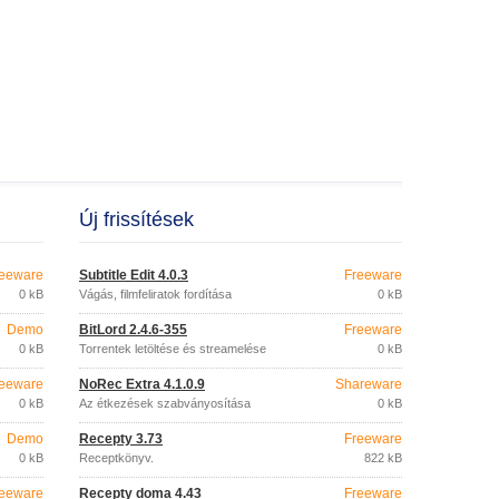
Új frissítések
eeware
Subtitle Edit 4.0.3
Freeware
0 kB
Vágás, filmfeliratok fordítása
0 kB
Demo
BitLord 2.4.6-355
Freeware
0 kB
Torrentek letöltése és streamelése
0 kB
eeware
NoRec Extra 4.1.0.9
Shareware
0 kB
Az étkezések szabványosítása
0 kB
Demo
Recepty 3.73
Freeware
0 kB
Receptkönyv.
822 kB
eeware
Recepty doma 4.43
Freeware