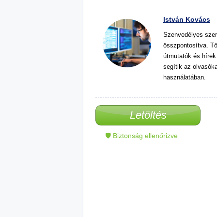
István Kovács
Szenvedélyes szer
összpontosítva. Tö
útmutatók és hírek
segítik az olvasók
használatában.
Letöltés
🛡 Biztonság ellenőrizve