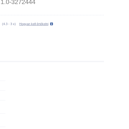
.1.0-3272444
(
4.3
-
3
x)
Hogyan kell értékelni