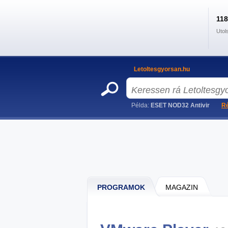
11
Utol
Letoltesgyorsan.hu
Példa:
ESET NOD32 Antivir
Ré
PROGRAMOK
MAGAZIN