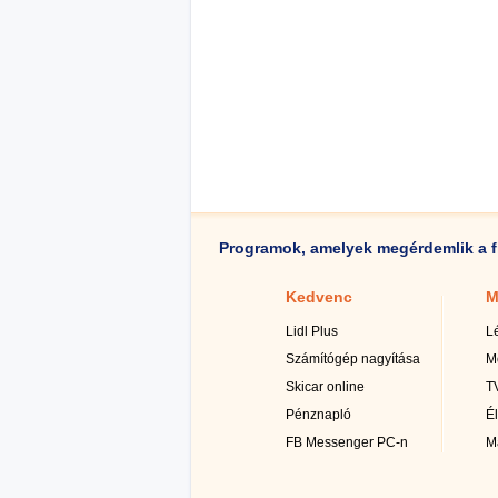
Programok, amelyek megérdemlik a f
Kedvenc
M
Lidl Plus
L
Számítógép nagyítása
M
Skicar online
TV
Pénznapló
É
FB Messenger PC-n
M