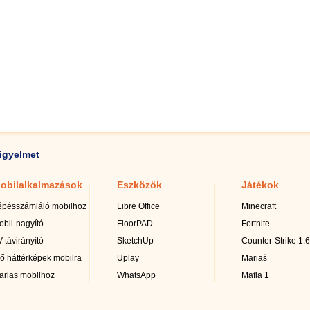
igyelmet
obilalkalmazások
Eszközök
Játékok
épésszámláló mobilhoz
Libre Office
Minecraft
obil-nagyító
FloorPAD
Fortnite
 távirányító
SketchUp
Counter-Strike 1.6
lő háttérképek mobilra
Uplay
Mariaš
arias mobilhoz
WhatsApp
Mafia 1