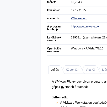
Méret:
69,7 MB
Frissítve:
12.12.2015
a szerző:
VMware Inc.
A program
http://www.vmware.com
honlapja:
Letöltések
23959x (ezen a héten: 23x
száma:
Operációs
Windows XP/Vista/7/8/10
rendszer:
Leírás
Képek (
1
)
Vita (
0
)
Más
A
VMware Player
egy olyan program, am
gépek gyorsabb futtatását.
Jellemzők:
A VMware Workstation segítségével