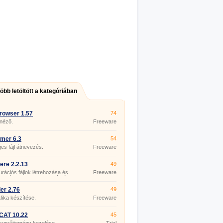
több letöltött a kategóriában
rowser 1.57
74
 néző.
Freeware
mer 6.3
54
s fájl átnevezés.
Freeware
re 2.2.13
49
urációs fájlok létrehozása és
Freeware
esztése az ASP.NET számára.
er 2.76
49
fika készítése.
Freeware
CAT 10.22
45