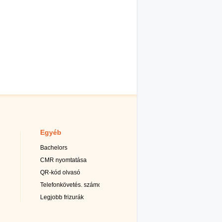
Egyéb
Bachelors
CMR nyomtatása
QR-kód olvasó
Telefonkövetés. számok
Legjobb frizurák