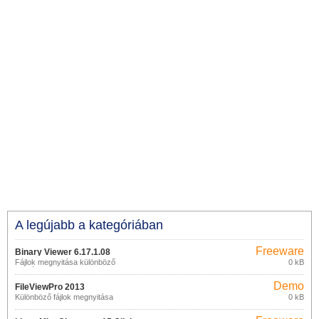
A legújabb a kategóriában
Freeware
Binary Viewer 6.17.1.08
Fájlok megnyitása különböző
0 kB
formátumokban
Demo
FileViewPro 2013
Különböző fájlok megnyitása
0 kB