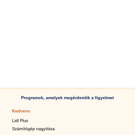
Programok, amelyek megérdemlik a figyelmet
Kedvenc
Mobilalkalmazások
Lidl Plus
Lépésszámláló mobilhoz
Számítógép nagyítása
Mobil-nagyító