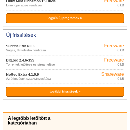
Freeware
Linux Mint Cinnamon 15 Olivia
Linux operációs rendszer
0 kB
egyéb új programok »
Új frissítések
Freeware
Subtitle Edit 4.0.3
Vágás, filmfeliratok fordítása
0 kB
Freeware
BitLord 2.4.6-355
Torrentek letöltése és streamelése
0 kB
Shareware
NoRec Extra 4.1.0.9
Az étkezések szabványosítása
0 kB
további frissítések »
A legtöbb letöltött a
kategóriában