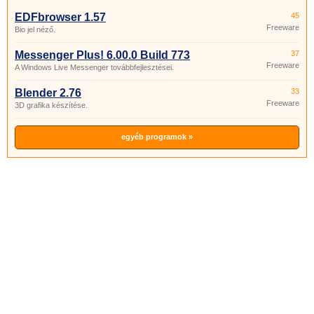
EDFbrowser 1.57
45
Freeware
Bio jel néző.
Messenger Plus! 6.00.0 Build 773
37
Freeware
A Windows Live Messenger továbbfejlesztései.
Blender 2.76
33
Freeware
3D grafika készítése.
egyéb programok »