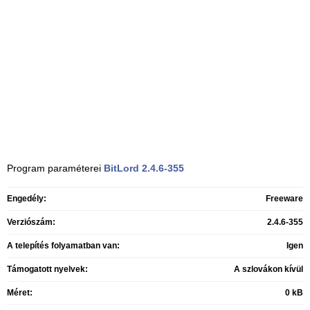
Program paraméterei
BitLord
2.4.6-355
Engedély:
Freeware
Verziószám:
2.4.6-355
A telepítés folyamatban van:
Igen
Támogatott nyelvek:
A szlovákon kívül
Méret:
0 kB