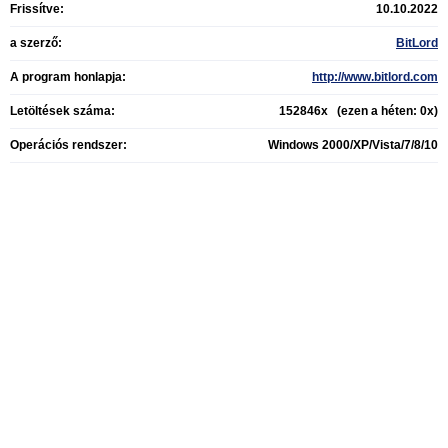
Frissítve:
10.10.2022
a szerző:
BitLord
A program honlapja:
http://www.bitlord.com
Letöltések száma:
152846x (ezen a héten: 0x)
Operációs rendszer:
Windows 2000/XP/Vista/7/8/10