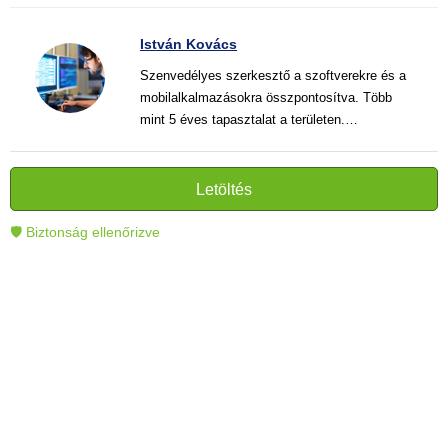
István Kovács
Szenvedélyes szerkesztő a szoftverekre és a
mobilalkalmazásokra összpontosítva. Több
mint 5 éves tapasztalat a területen.
Vélemények, útmutatók és hírek írása. Világos
és informatív szövegek alkotója, amelyek
segítik az olvasókat a modern technológia jobb
Letöltés
megértésében és használatában.
🛡 Biztonság ellenőrizve