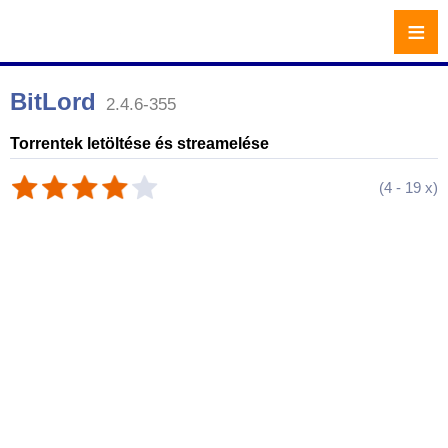
≡
BitLord
2.4.6-355
Torrentek letöltése és streamelése
(
4
-
19
x)