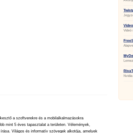
A kön
Twist
Jegyz
Video
Videó 
FreeS
Alapve
MyDef
Lemez
törede
RivaT
Nvidia
hangol
kesztő a szoftverekre és a mobilalkalmazásokra
bb mint 5 éves tapasztalat a területen. Vélemények,
 írása. Világos és informatív szövegek alkotója, amelyek