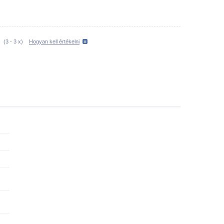
(
3
-
3
x)
Hogyan kell értékelni