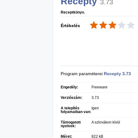
Recepty
3.73
Receptkönyv.
Értékelés
Program paraméterei
Recepty
3.73
Engedély:
Freeware
Verziószám:
3.73
A telepítés
Igen
folyamatban van:
Támogatott
A szlovákon kívül
nyelvek:
Méret:
822 kB