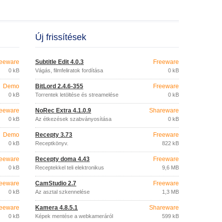
Új frissítések
eeware
Subtitle Edit 4.0.3
Freeware
0 kB
Vágás, filmfeliratok fordítása
0 kB
Demo
BitLord 2.4.6-355
Freeware
0 kB
Torrentek letöltése és streamelése
0 kB
eeware
NoRec Extra 4.1.0.9
Shareware
0 kB
Az étkezések szabványosítása
0 kB
Demo
Recepty 3.73
Freeware
0 kB
Receptkönyv.
822 kB
eeware
Recepty doma 4.43
Freeware
0 kB
Receptekkel teli elektronikus
9,6 MB
szakácskönyv.
eeware
CamStudio 2.7
Freeware
0 kB
Az asztal szkennelése
1,3 MB
eeware
Kamera 4.8.5.1
Shareware
0 kB
Képek mentése a webkameráról
599 kB