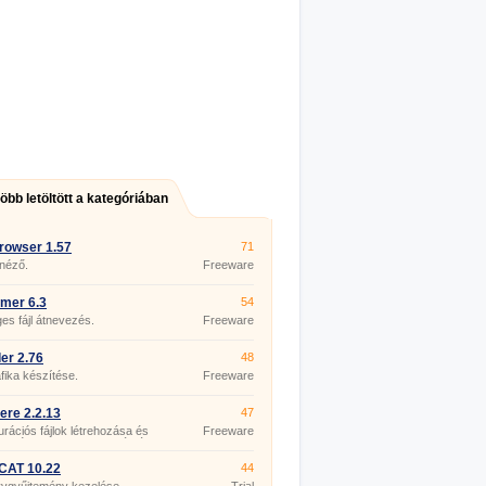
több letöltött a kategóriában
rowser 1.57
71
 néző.
Freeware
mer 6.3
54
s fájl átnevezés.
Freeware
er 2.76
48
fika készítése.
Freeware
re 2.2.13
47
urációs fájlok létrehozása és
Freeware
esztése az ASP.NET számára.
CAT 10.22
44