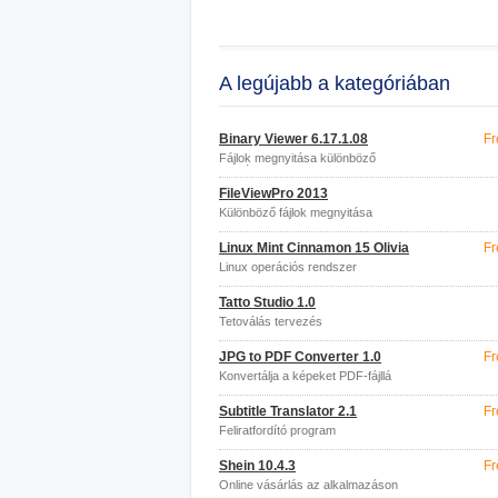
A legújabb a kategóriában
Binary Viewer 6.17.1.08
Fr
Fájlok megnyitása különböző
formátumokban
FileViewPro 2013
Különböző fájlok megnyitása
Linux Mint Cinnamon 15 Olivia
Fr
Linux operációs rendszer
Tatto Studio 1.0
Tetoválás tervezés
JPG to PDF Converter 1.0
Fr
Konvertálja a képeket PDF-fájllá
Subtitle Translator 2.1
Fr
Feliratfordító program
Shein 10.4.3
Fr
Online vásárlás az alkalmazáson
keresztül