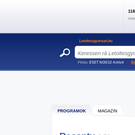
11
Utol
Letoltesgyorsan.hu
Példa:
ESET NOD32 Antivir
Ré
PROGRAMOK
MAGAZIN