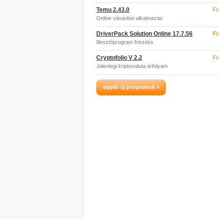
Temu 2.43.0
Fr
Online vásárlási alkalmazás
DriverPack Solution Online 17.7.56
Fr
Illesztőprogram frissítés
Cryptofolio V 2.2
Fr
Jelenlegi kriptovaluta árfolyam
egyéb új programok »