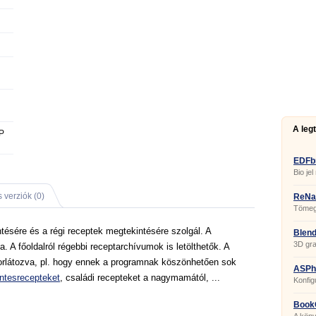
A leg
P
EDFb
Bio jel
 verziók (0)
ReNa
Tömege
ésére és a régi receptek megtekintésére szolgál. A
Blend
3D gra
ja. A főoldalról régebbi receptarchívumok is letölthetők. A
rlátozva, pl. hogy ennek a programnak köszönhetően sok
ASPhe
ntesrecepteket
, családi recepteket a nagymamától, ...
Konfig
szerk
Book