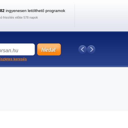
882
ingyenesen letölthető programok
só frissítés előtte 578 napok
szletes keresés