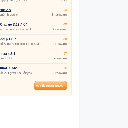
yvgyűjtemény kezelése.
Trial
pad 2.5
43
ettömb csere.
Shareware
Charge 3.18.4.04
40
szerkesztő és konverter.
Shareware
nmp 1.8.7
38
tő SNMP protokoll támogatás.
Freeware
rag 4.3.1
37
 és USB
Freeware
zettségmentesítés.
uner 2.24c
36
 és ATI grafikus kártyák
Freeware
ása.
egyéb programok »