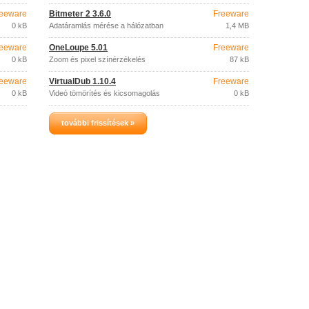
eeware
Bitmeter 2 3.6.0
Freeware
0 kB
Adatáramlás mérése a hálózatban
1,4 MB
eeware
OneLoupe 5.01
Freeware
0 kB
Zoom és pixel színérzékelés
87 kB
eeware
VirtualDub 1.10.4
Freeware
0 kB
Videó tömörítés és kicsomagolás
0 kB
további frissítések »