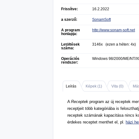
Frissítve:
16.2.2022
a szerző:
SonamSoft
A program
http://www.sonam-soft.net
honlapja:
Letöltések
3146x (ezen a héten: 4x)
száma:
Operációs
Windows 98/2000/ME/NT/X
rendszer:
Leírás
Képek (
1
)
Vita (
0
)
Más
A
Receptek
program az új receptek ment
receptjeit több kategóriába is feloszthat
receptek számának kapacitása nincs ko
érdekes receptet menthet el, pl.
házi he