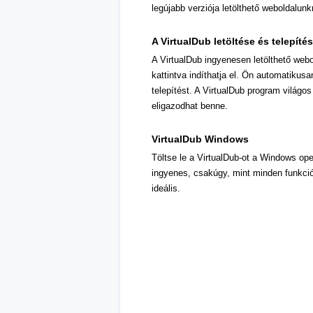
legújabb verziója letölthető weboldalunkr
A VirtualDub letöltése és telepíté
A VirtualDub ingyenesen letölthető webol
kattintva indíthatja el. Ön automatikusan
telepítést. A VirtualDub program világos 
eligazodhat benne.
VirtualDub Windows
Töltse le a VirtualDub-ot a Windows ope
ingyenes, csakúgy, mint minden funkci
ideális.