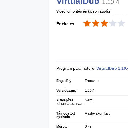
VirtualDub
1.10.4
Videó tömörítés és kicsomagolás
Értékelés
Program paraméterei
VirtualDub
1.10.
Engedély:
Freeware
Verziószám:
1.10.4
A telepítés
Nem
folyamatban van:
Támogatott
A szlovákon kívül
nyelvek:
Méret:
0 kB