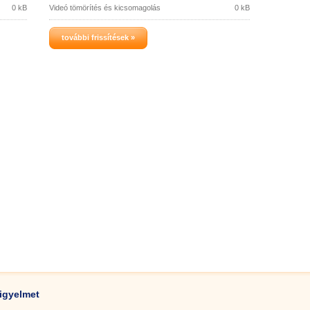
0 kB
Videó tömörítés és kicsomagolás
0 kB
további frissítések »
igyelmet