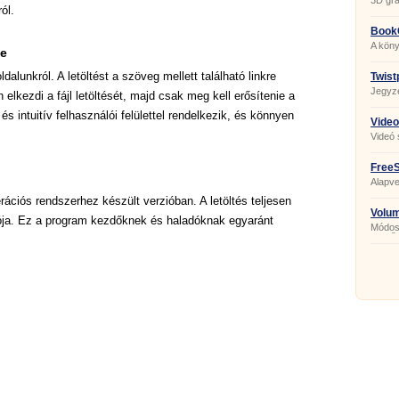
3D gra
ól.
Book
A kön
se
dalunkról. A letöltést a szöveg mellett található linkre
Twist
Jegyz
 elkezdi a fájl letöltését, majd csak meg kell erősítenie a
és intuitív felhasználói felülettel rendelkezik, és könnyen
Video
Videó 
FreeS
Alapve
rációs rendszerhez készült verzióban. A letöltés teljesen
Volu
ója. Ez a program kezdőknek és haladóknak egyaránt
Módosí
görgőj