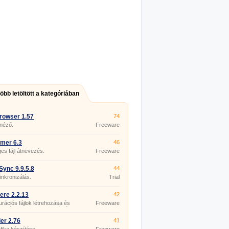
több letöltött a kategóriában
rowser 1.57
74
 néző.
Freeware
mer 6.3
46
s fájl átnevezés.
Freeware
ync 9.9.5.8
44
zinkronizálás.
Trial
re 2.2.13
42
urációs fájlok létrehozása és
Freeware
esztése az ASP.NET számára.
er 2.76
41