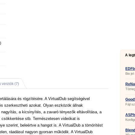
)
A leg
EDFb
Bio jel
 verziók (7)
ReNa
Tömege
tálására és rögzítésére. A VirtualDub segítségével
GoodS
Fájl s
és szerkesztheti azokat. Olyan eszközök állnak
 nagyítás, a kicsinyítés, a zavaró tényezők eltávolítása, a
ASPhe
y csökkentése stb. Természetesen videókat is
Konfig
szerk
ye szerint, beleértve a hangot is. A VirtualDub a tömörítést
Blend
telen, ráadásul nagyon gyorsan működik. A VirtualDub