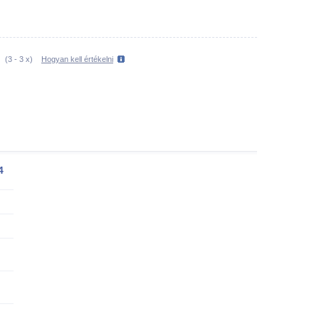
(
3
-
3
x)
Hogyan kell értékelni
4