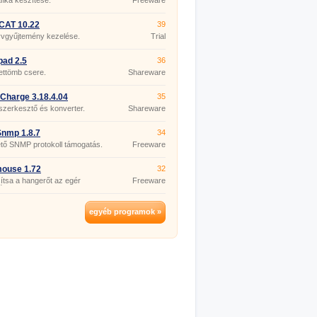
fika készítése.
Freeware
CAT 10.22
39
yvgyűjtemény kezelése.
Trial
pad 2.5
36
ettömb csere.
Shareware
Charge 3.18.4.04
35
szerkesztő és konverter.
Shareware
nmp 1.8.7
34
tő SNMP protokoll támogatás.
Freeware
mouse 1.72
32
tsa a hangerőt az egér
Freeware
ével.
egyéb programok »