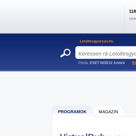
11
Utol
Letoltesgyorsan.hu
Példa:
ESET NOD32 Antivir
Ré
PROGRAMOK
MAGAZIN