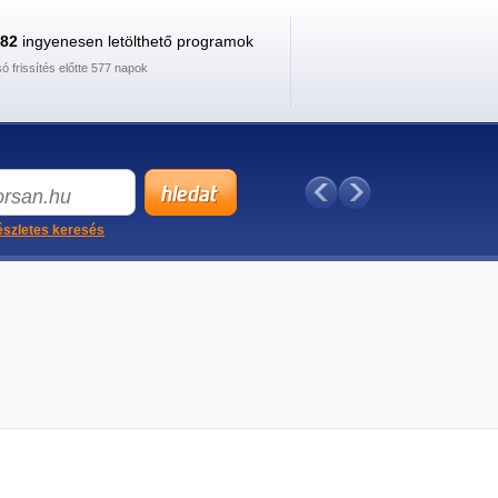
882
ingyenesen letölthető programok
só frissítés előtte 577 napok
szletes keresés