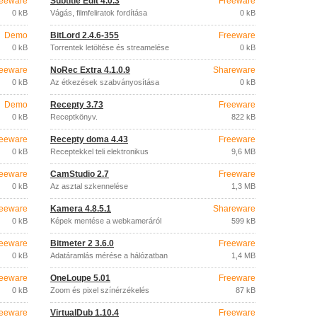
eeware
Subtitle Edit 4.0.3
Freeware
0 kB
Vágás, filmfeliratok fordítása
0 kB
Demo
BitLord 2.4.6-355
Freeware
0 kB
Torrentek letöltése és streamelése
0 kB
eeware
NoRec Extra 4.1.0.9
Shareware
0 kB
Az étkezések szabványosítása
0 kB
Demo
Recepty 3.73
Freeware
0 kB
Receptkönyv.
822 kB
eeware
Recepty doma 4.43
Freeware
0 kB
Receptekkel teli elektronikus
9,6 MB
szakácskönyv.
eeware
CamStudio 2.7
Freeware
0 kB
Az asztal szkennelése
1,3 MB
eeware
Kamera 4.8.5.1
Shareware
0 kB
Képek mentése a webkameráról
599 kB
eeware
Bitmeter 2 3.6.0
Freeware
0 kB
Adatáramlás mérése a hálózatban
1,4 MB
eeware
OneLoupe 5.01
Freeware
0 kB
Zoom és pixel színérzékelés
87 kB
eeware
VirtualDub 1.10.4
Freeware