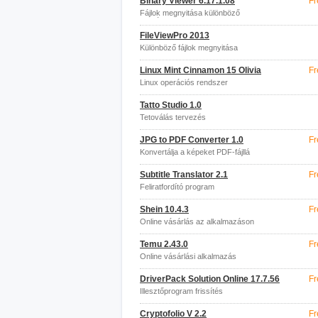
Binary Viewer 6.17.1.08
Fr
Fájlok megnyitása különböző
formátumokban
FileViewPro 2013
Különböző fájlok megnyitása
Linux Mint Cinnamon 15 Olivia
Fr
Linux operációs rendszer
Tatto Studio 1.0
Tetoválás tervezés
JPG to PDF Converter 1.0
Fr
Konvertálja a képeket PDF-fájllá
Subtitle Translator 2.1
Fr
Feliratfordító program
Shein 10.4.3
Fr
Online vásárlás az alkalmazáson
keresztül
Temu 2.43.0
Fr
Online vásárlási alkalmazás
DriverPack Solution Online 17.7.56
Fr
Illesztőprogram frissítés
Cryptofolio V 2.2
Fr