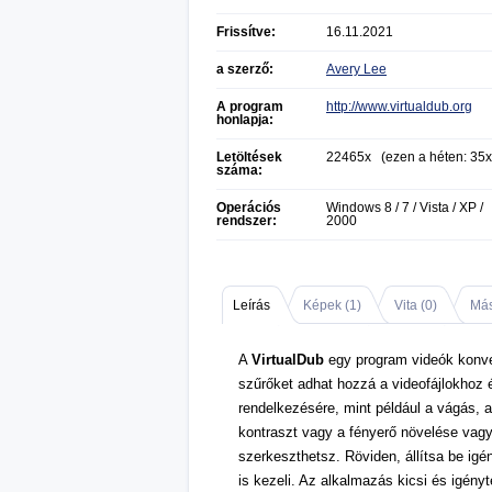
Frissítve:
16.11.2021
a szerző:
Avery Lee
A program
http://www.virtualdub.org
honlapja:
Letöltések
22465x (ezen a héten: 35x
száma:
Operációs
Windows 8 / 7 / Vista / XP /
rendszer:
2000
Leírás
Képek (
1
)
Vita (
0
)
Más
A
VirtualDub
egy program videók konver
szűrőket adhat hozzá a videofájlokhoz 
rendelkezésére, mint például a vágás, a
kontraszt vagy a fényerő növelése vag
szerkeszthetsz. Röviden, állítsa be igén
is kezeli. Az alkalmazás kicsi és igény