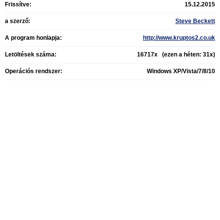
Frissítve:
15.12.2015
a szerző:
Steve Beckett
A program honlapja:
http://www.kruptos2.co.uk
Letöltések száma:
16717x (ezen a héten: 31x)
Operációs rendszer:
Windows XP/Vista/7/8/10