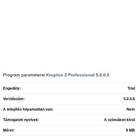
Program paraméterei
Kruptos 2 Professional
5.0.0.6
Engedély:
Trial
Verziószám:
5.0.0.6
A telepítés folyamatban van:
Nem
Támogatott nyelvek:
A szlovákon kívül
Méret:
9 MB