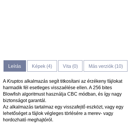
Leírás
Képek (
4
)
Vita (
0
)
Más verziók (10)
A
Kruptos
alkalmazás segít titkosítani az érzékeny fájlokat
harmadik fél esetleges visszaélése ellen. A 256 bites
Blowfish algoritmust használja CBC módban, és így nagy
biztonságot garantál.
Az alkalmazás tartalmaz egy visszafejtő eszközt, vagy egy
lehetőséget a fájlok végleges törlésére a merev- vagy
hordozható meghajtóról.