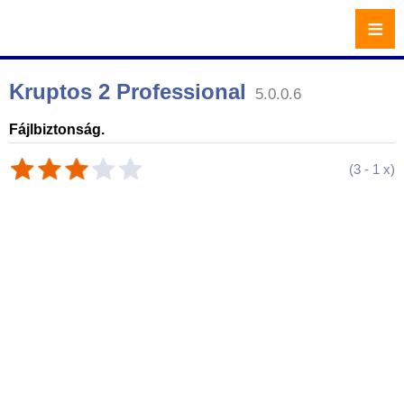
≡
Kruptos 2 Professional
5.0.0.6
Fájlbiztonság.
(
3
-
1
x)