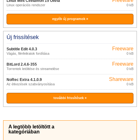
Freeware
Linux Mint Cinnamon 15 Olivia
Linux operációs rendszer
0 kB
egyéb új programok »
Új frissítések
Freeware
Subtitle Edit 4.0.3
Vágás, filmfeliratok fordítása
0 kB
Freeware
BitLord 2.4.6-355
Torrentek letöltése és streamelése
0 kB
Shareware
NoRec Extra 4.1.0.9
Az étkezések szabványosítása
0 kB
további frissítések »
A legtöbb letöltött a
kategóriában