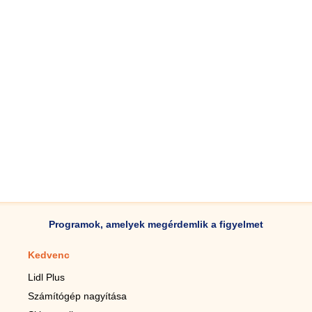
Programok, amelyek megérdemlik a figyelmet
Kedvenc
Mobilalkalmazások
Lidl Plus
Lépésszámláló mobilhoz
Számítógép nagyítása
Mobil-nagyító