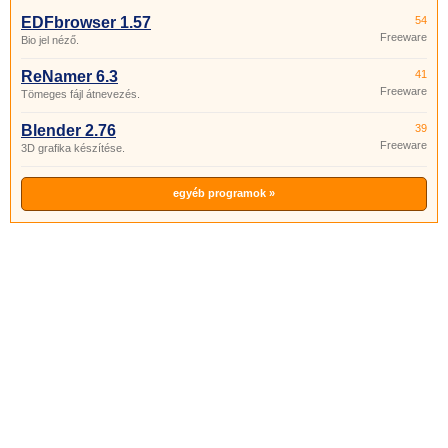
EDFbrowser 1.57
54
Freeware
Bio jel néző.
ReNamer 6.3
41
Freeware
Tömeges fájl átnevezés.
Blender 2.76
39
Freeware
3D grafika készítése.
egyéb programok »