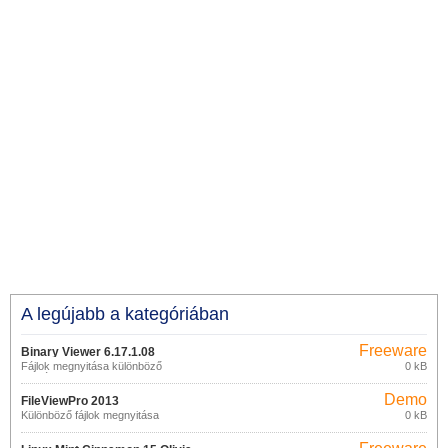
A legújabb a kategóriában
Freeware
Binary Viewer 6.17.1.08
Fájlok megnyitása különböző
0 kB
formátumokban
Demo
FileViewPro 2013
Különböző fájlok megnyitása
0 kB