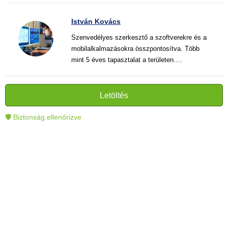
István Kovács
Szenvedélyes szerkesztő a szoftverekre és a
mobilalkalmazásokra összpontosítva. Több
mint 5 éves tapasztalat a területen.
Vélemények, útmutatók és hírek írása. Világos
és informatív szövegek alkotója, amelyek
segítik az olvasókat a modern technológia jobb
Letöltés
megértésében és használatában.
🛡 Biztonság ellenőrizve