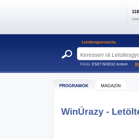
11
Utol
Letoltesgyorsan.hu
Példa:
ESET NOD32 Antivir
Ré
PROGRAMOK
MAGAZIN
WinÚrazy - Letölt