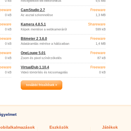
0 kB
Receptekkel teli elektronikus
9,6 MB
szakácskönyv.
eeware
CamStudio 2.7
Freeware
0 kB
Az asztal szkennelése
1,3 MB
eeware
Kamera 4.8.5.1
Shareware
0 kB
Képek mentése a webkameráról
599 kB
eeware
Bitmeter 2 3.6.0
Freeware
0 kB
Adatáramlás mérése a hálózatban
1,4 MB
eeware
OneLoupe 5.01
Freeware
0 kB
Zoom és pixel színérzékelés
87 kB
eeware
VirtualDub 1.10.4
Freeware
0 kB
Videó tömörítés és kicsomagolás
0 kB
további frissítések »
igyelmet
obilalkalmazások
Eszközök
Játékok