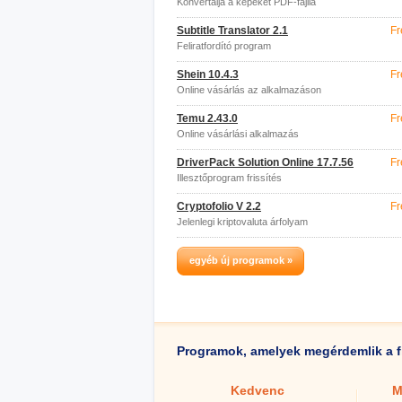
Konvertálja a képeket PDF-fájllá
Subtitle Translator 2.1
Fr
Feliratfordító program
Shein 10.4.3
Fr
Online vásárlás az alkalmazáson
keresztül
Temu 2.43.0
Fr
Online vásárlási alkalmazás
DriverPack Solution Online 17.7.56
Fr
Illesztőprogram frissítés
Cryptofolio V 2.2
Fr
Jelenlegi kriptovaluta árfolyam
egyéb új programok »
Programok, amelyek megérdemlik a f
Kedvenc
M