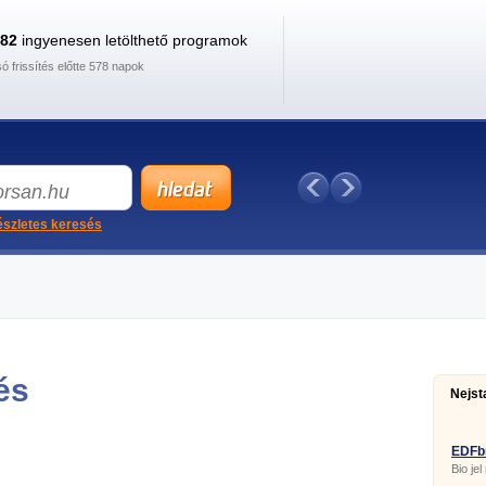
882
ingyenesen letölthető programok
só frissítés előtte 578 napok
szletes keresés
és
Nejst
EDFb
Bio jel