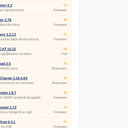
mer 6.3
54
s fájl átnevezés.
Freeware
er 2.76
48
fika készítése.
Freeware
re 2.2.13
47
urációs fájlok létrehozása és
Freeware
esztése az ASP.NET számára.
CAT 10.22
44
yvgyűjtemény kezelése.
Trial
pad 2.5
43
ettömb csere.
Shareware
Charge 3.18.4.04
40
szerkesztő és konverter.
Shareware
nmp 1.8.7
39
tő SNMP protokoll támogatás.
Freeware
mouse 1.72
37
tsa a hangerőt az egér
Freeware
ével.
rag 4.3.1
37
 és USB
Freeware