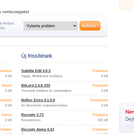
törede
os nehézségeket
 leírása,
óla.
Új frissítések
eeware
Subtitle Edit 4.0.3
Freeware
0 kB
Vágás, filmfeliratok fordítása
0 kB
Demo
BitLord 2.4.6-355
Freeware
0 kB
Torrentek letöltése és streamelése
0 kB
eeware
NoRec Extra 4.1.0.9
Shareware
0 kB
Az étkezések szabványosítása
0 kB
Demo
Recepty 3.73
Freeware
0 kB
Receptkönyv.
822 kB
eeware
Recepty doma 4.43
Freeware