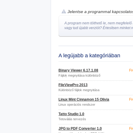
Jelentse a programmal kapcsolat
A program nem tölthető le, nem megfelelő a
vagy tud újabb verziót? Értesítsen minket r
A legújabb a kategóriában
Binary Viewer 6.17.1.08
Fr
Fájlok megnyitása különböző
formátumokban
FileViewPro 2013
Különböző fájlok megnyitása
Linux Mint Cinnamon 15 Olivia
Fr
Linux operációs rendszer
Tatto Studio 1.0
Tetoválás tervezés
JPG to PDF Converter 1.0
Fr