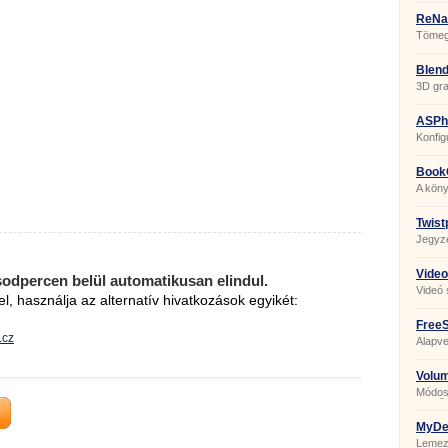
ReNa
Tömege
Blend
3D gra
ASPhe
Konfig
szerk
Book
A kön
Twist
Jegyz
Video
sodpercen belül automatikusan elindul.
Videó 
el, használja az alternatív hivatkozások egyikét:
FreeS
.cz
Alapve
Volu
Módosí
görgőj
MyDef
Lemez