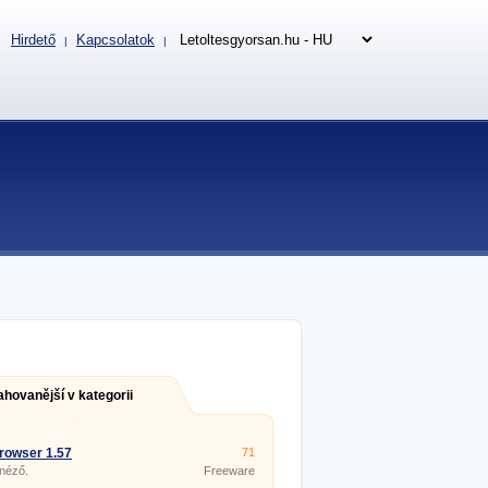
Hirdető
Kapcsolatok
|
|
ahovanější v kategorii
rowser 1.57
71
 néző.
Freeware