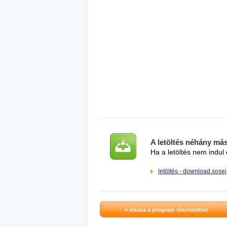
A letöltés néhány má
Ha a letöltés nem indul 
letöltés - download.sosej
» vissza a program részleteihez