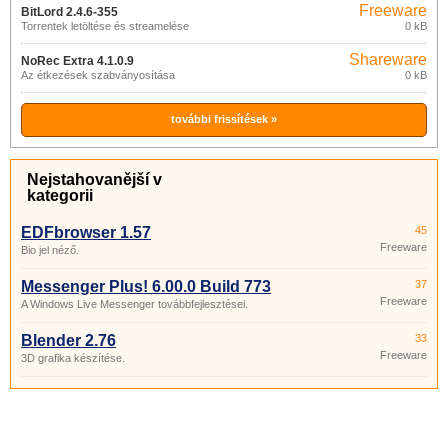
Freeware
BitLord 2.4.6-355
Torrentek letöltése és streamelése
0 kB
Shareware
NoRec Extra 4.1.0.9
Az étkezések szabványosítása
0 kB
további frissítések »
Nejstahovanější v
kategorii
EDFbrowser 1.57
45
Freeware
Bio jel néző.
Messenger Plus! 6.00.0 Build 773
37
Freeware
A Windows Live Messenger továbbfejlesztései.
Blender 2.76
33
Freeware
3D grafika készítése.