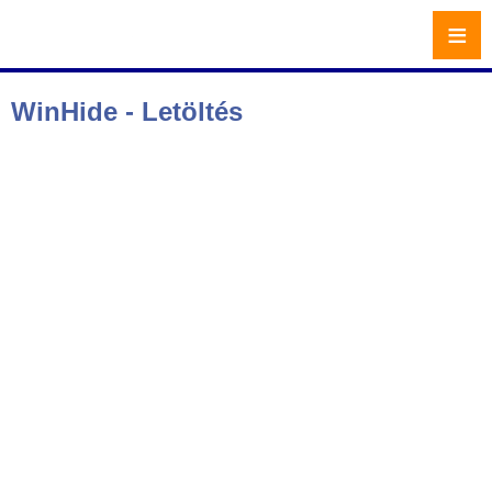
≡
WinHide - Letöltés