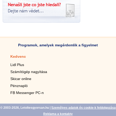
Programok, amelyek megérdemlik a figyelmet
Kedvenc
Mobilalkalmazások
Lidl Plus
Lépésszámláló mobilhoz
Számítógép nagyítása
Mobil-nagyító
Skicar online
TV távirányító
Pénznapló
Élő háttérképek mobilra
FB Messenger PC-n
Marias mobilhoz
© 2003-2026, Letoltesgyorsan.hu
|
Személyes adatok és cookie-k feldolgozása
Reklama a kontakty