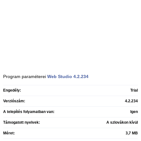
Program paraméterei
Web Studio
4.2.234
Engedély:
Trial
Verziószám:
4.2.234
A telepítés folyamatban van:
Igen
Támogatott nyelvek:
A szlovákon kívül
Méret:
3,7 MB