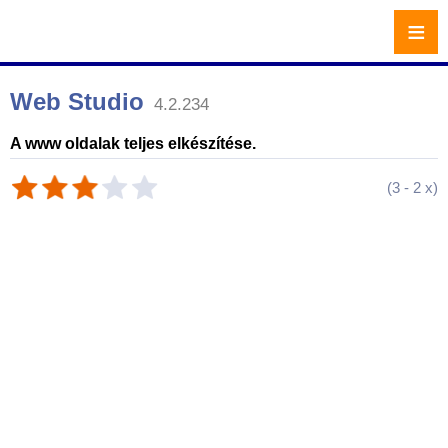
≡
Web Studio
4.2.234
A www oldalak teljes elkészítése.
(
3
-
2
x)