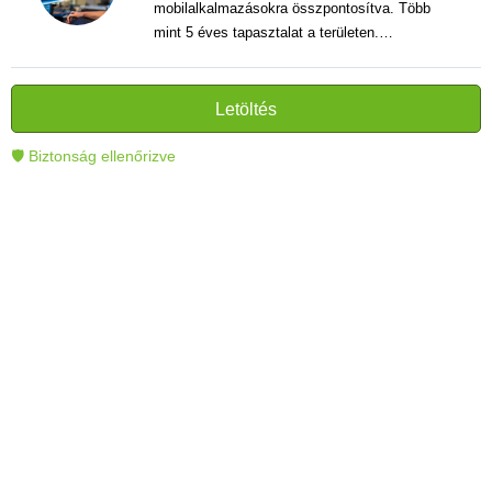
mobilalkalmazásokra összpontosítva. Több
mint 5 éves tapasztalat a területen.
Vélemények, útmutatók és hírek írása. Világos
és informatív szövegek alkotója, amelyek
segítik az olvasókat a modern technológia jobb
Letöltés
megértésében és használatában.
🛡 Biztonság ellenőrizve