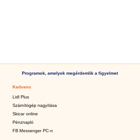
Programok, amelyek megérdemlik a figyelmet
Kedvenc
Mobilalkalmazások
Lidl Plus
Lépésszámláló mobilhoz
Számítógép nagyítása
Mobil-nagyító
Skicar online
TV távirányító
Pénznapló
Élő háttérképek mobilra
FB Messenger PC-n
Marias mobilhoz