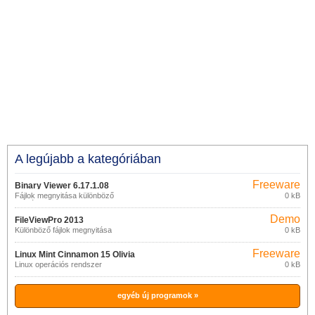
A legújabb a kategóriában
Freeware
Binary Viewer 6.17.1.08
Fájlok megnyitása különböző
0 kB
formátumokban
Demo
FileViewPro 2013
Különböző fájlok megnyitása
0 kB
Freeware
Linux Mint Cinnamon 15 Olivia
Linux operációs rendszer
0 kB
egyéb új programok »