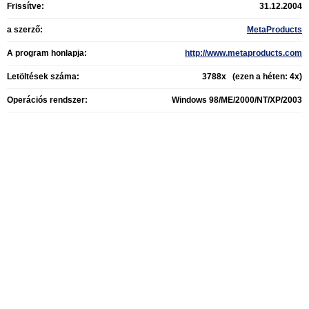
Frissítve:
31.12.2004
a szerző:
MetaProducts
A program honlapja:
http://www.metaproducts.com
Letöltések száma:
3788x (ezen a héten: 4x)
Operációs rendszer:
Windows 98/ME/2000/NT/XP/2003