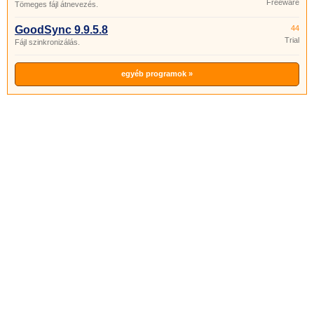
Freeware
Tömeges fájl átnevezés.
GoodSync 9.9.5.8
44
Trial
Fájl szinkronizálás.
egyéb programok »