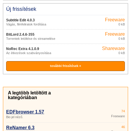
Új frissítések
Freeware
Subtitle Edit 4.0.3
Vágás, filmfeliratok fordítása
0 kB
Freeware
BitLord 2.4.6-355
Torrentek letöltése és streamelése
0 kB
Shareware
NoRec Extra 4.1.0.9
Az étkezések szabványosítása
0 kB
további frissítések »
A legtöbb letöltött a
kategóriában
EDFbrowser 1.57
74
Freeware
Bio jel néző.
ReNamer 6.3
46