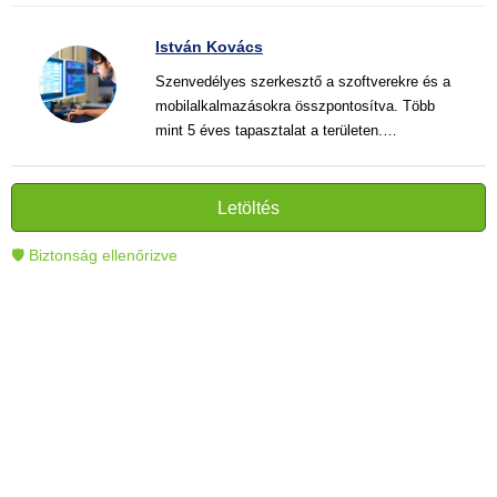
István Kovács
Szenvedélyes szerkesztő a szoftverekre és a
mobilalkalmazásokra összpontosítva. Több
mint 5 éves tapasztalat a területen.
Vélemények, útmutatók és hírek írása. Világos
és informatív szövegek alkotója, amelyek
segítik az olvasókat a modern technológia jobb
Letöltés
megértésében és használatában.
🛡 Biztonság ellenőrizve