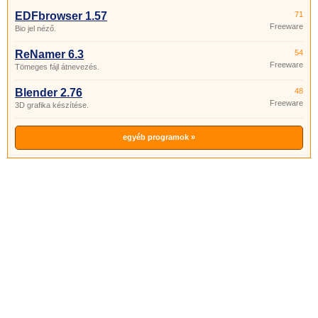
EDFbrowser 1.57
71
Freeware
Bio jel néző.
ReNamer 6.3
54
Freeware
Tömeges fájl átnevezés.
Blender 2.76
48
Freeware
3D grafika készítése.
egyéb programok »