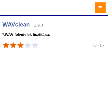
≡
WAVclean
1.9.3
*.WAV felvételek tisztítása.
(
3
-
1
x)