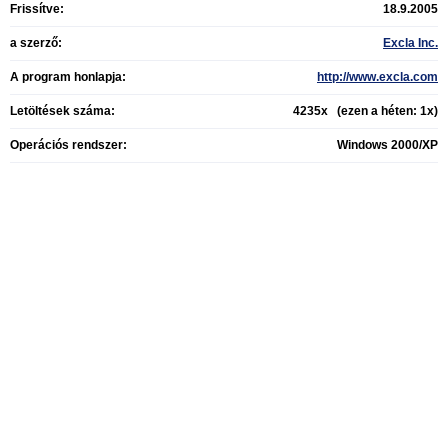
Frissítve:
18.9.2005
a szerző:
Excla Inc.
A program honlapja:
http://www.excla.com
Letöltések száma:
4235x (ezen a héten: 1x)
Operációs rendszer:
Windows 2000/XP