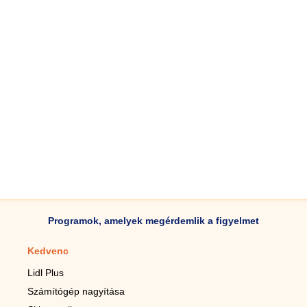
Programok, amelyek megérdemlik a figyelmet
Kedvenc
Mobilalkalmazások
Lidl Plus
Lépésszámláló mobilhoz
Számítógép nagyítása
Mobil-nagyító