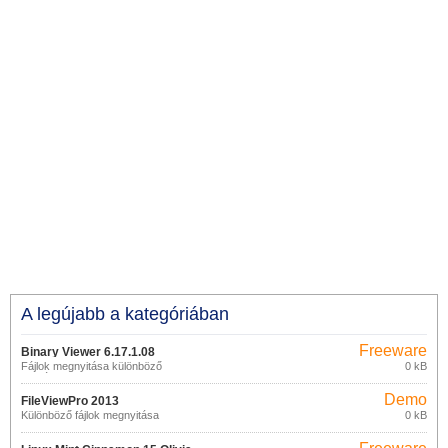
A legújabb a kategóriában
Freeware
Binary Viewer 6.17.1.08
Fájlok megnyitása különböző
0 kB
formátumokban
Demo
FileViewPro 2013
Különböző fájlok megnyitása
0 kB