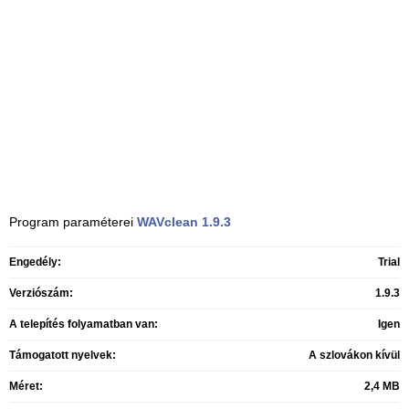
Program paraméterei
WAVclean
1.9.3
Engedély:
Trial
Verziószám:
1.9.3
A telepítés folyamatban van:
Igen
Támogatott nyelvek:
A szlovákon kívül
Méret:
2,4 MB