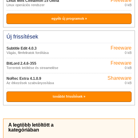
Freeware
Linux Mint Cinnamon 15 Olivia
Linux operációs rendszer
0 kB
egyéb új programok »
Új frissítések
Freeware
Subtitle Edit 4.0.3
Vágás, filmfeliratok fordítása
0 kB
Freeware
BitLord 2.4.6-355
Torrentek letöltése és streamelése
0 kB
Shareware
NoRec Extra 4.1.0.9
Az étkezések szabványosítása
0 kB
további frissítések »
A legtöbb letöltött a
kategóriában