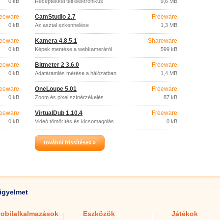
0 kB
Receptekkel teli elektronikus
9,6 MB
szakácskönyv.
eeware
CamStudio 2.7
Freeware
0 kB
Az asztal szkennelése
1,3 MB
eeware
Kamera 4.8.5.1
Shareware
0 kB
Képek mentése a webkameráról
599 kB
eeware
Bitmeter 2 3.6.0
Freeware
0 kB
Adatáramlás mérése a hálózatban
1,4 MB
eeware
OneLoupe 5.01
Freeware
0 kB
Zoom és pixel színérzékelés
87 kB
eeware
VirtualDub 1.10.4
Freeware
0 kB
Videó tömörítés és kicsomagolás
0 kB
további frissítések »
igyelmet
obilalkalmazások
Eszközök
Játékok