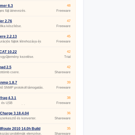
mer 6.3
48
s fájl átnevezés.
Freeware
er 2.76
47
fika készítése.
Freeware
re 2.2.13
45
urációs fájlok létrehozása és
Freeware
esztése az ASP.NET számára.
CAT 10.22
42
yvgyűjtemény kezelése.
Trial
pad 2.5
42
ettömb csere.
Shareware
nmp 1.8.7
39
tő SNMP protokoll támogatás.
Freeware
rag 4.3.1
38
 és USB
Freeware
zettségmentesítés.
Charge 3.18.4.04
36
szerkesztő és konverter.
Shareware
lRoute 2010 14.0h Build
35
kozási problémák elemzése.
Shareware