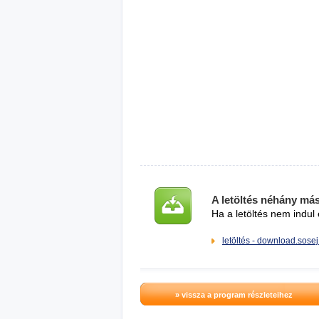
A letöltés néhány má
Ha a letöltés nem indul 
letöltés - download.sosej
» vissza a program részleteihez