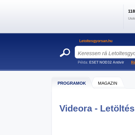
11
Utol
Letoltesgyorsan.hu
Példa:
ESET NOD32 Antivir
Ré
PROGRAMOK
MAGAZIN
Videora - Letöltés