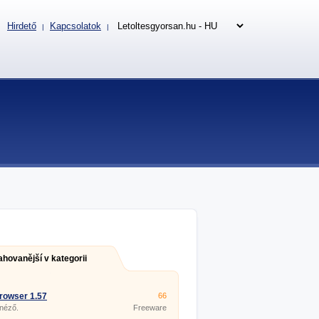
Hirdető
Kapcsolatok
|
|
ahovanější v kategorii
rowser 1.57
66
 néző.
Freeware