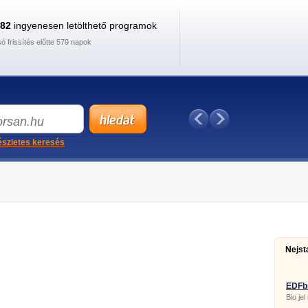
882
ingyenesen letölthető programok
só frissítés előtte 579 napok
szletes keresés
Nejst
EDFb
Bio jel