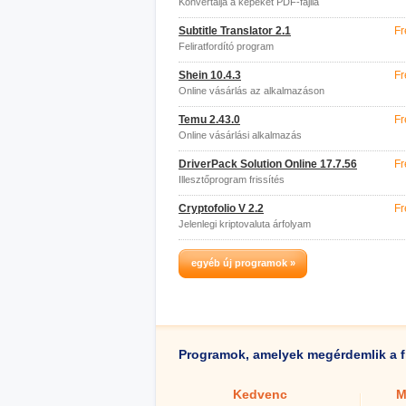
Konvertálja a képeket PDF-fájllá
Subtitle Translator 2.1
Fr
Feliratfordító program
Shein 10.4.3
Fr
Online vásárlás az alkalmazáson
keresztül
Temu 2.43.0
Fr
Online vásárlási alkalmazás
DriverPack Solution Online 17.7.56
Fr
Illesztőprogram frissítés
Cryptofolio V 2.2
Fr
Jelenlegi kriptovaluta árfolyam
egyéb új programok »
Programok, amelyek megérdemlik a f
Kedvenc
M