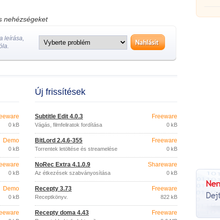
os nehézségeket
 leírása,
óla.
Új frissítések
eeware
Subtitle Edit 4.0.3
Freeware
0 kB
Vágás, filmfeliratok fordítása
0 kB
Demo
BitLord 2.4.6-355
Freeware
0 kB
Torrentek letöltése és streamelése
0 kB
eeware
NoRec Extra 4.1.0.9
Shareware
0 kB
Az étkezések szabványosítása
0 kB
Demo
Recepty 3.73
Freeware
0 kB
Receptkönyv.
822 kB
eeware
Recepty doma 4.43
Freeware