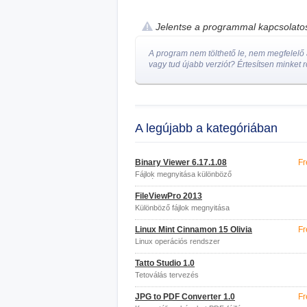
Jelentse a programmal kapcsolat
A program nem tölthető le, nem megfelelő a
vagy tud újabb verziót? Értesítsen minket r
A legújabb a kategóriában
Binary Viewer 6.17.1.08
Fr
Fájlok megnyitása különböző
formátumokban
FileViewPro 2013
Különböző fájlok megnyitása
Linux Mint Cinnamon 15 Olivia
Fr
Linux operációs rendszer
Tatto Studio 1.0
Tetoválás tervezés
JPG to PDF Converter 1.0
Fr