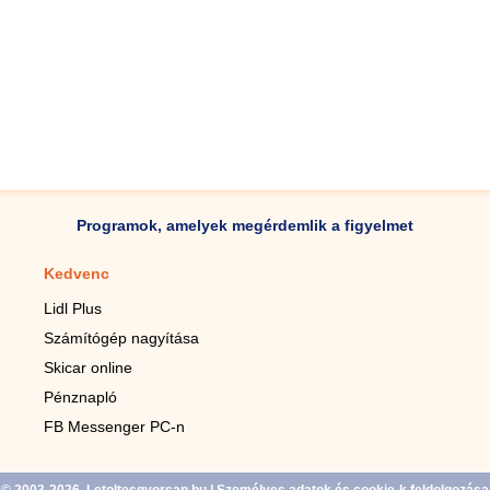
Programok, amelyek megérdemlik a figyelmet
Kedvenc
Mobilalkalmazások
Lidl Plus
Lépésszámláló mobilhoz
Számítógép nagyítása
Mobil-nagyító
Skicar online
TV távirányító
Pénznapló
Élő háttérképek mobilra
FB Messenger PC-n
Marias mobilhoz