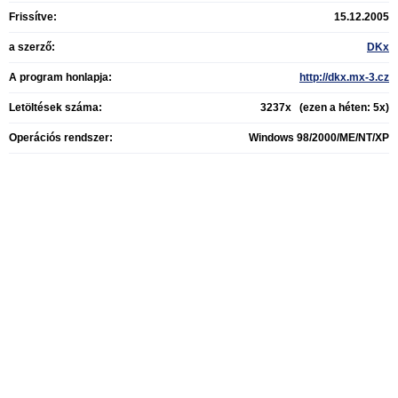
Frissítve:
15.12.2005
a szerző:
DKx
A program honlapja:
http://dkx.mx-3.cz
Letöltések száma:
3237x (ezen a héten: 5x)
Operációs rendszer:
Windows 98/2000/ME/NT/XP