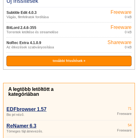
Új frissítések
Freeware
Subtitle Edit 4.0.3
Vágás, filmfeliratok fordítása
0 kB
Freeware
BitLord 2.4.6-355
Torrentek letöltése és streamelése
0 kB
Shareware
NoRec Extra 4.1.0.9
Az étkezések szabványosítása
0 kB
további frissítések »
A legtöbb letöltött a
kategóriában
EDFbrowser 1.57
71
Freeware
Bio jel néző.
ReNamer 6.3
54
Freeware
Tömeges fájl átnevezés.