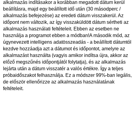
alkalmazás indításakor a korábban megadott dátum kerül
beállításra, majd egy beállított idő után (30 másodperc /
alkalmazás befejezése) az eredeti dátum visszakerül. Az
időpont nem változik, az így visszaküldött dátum sértheti az
alkalmazás használati feltételeit. Ebben az esetben ne
használja a programot ebben a módban!A második mód, az
úgynevezett intelligens adatösszeadás - a beállított dátumtól
kezdve hozzáadja azt a dátumot és időpontot, amelyre az
alkalmazást használta (vagyis amikor indítsa újra, akkor az
előző megszűnés időpontjától folytatja), és az alkalmazás
lejárta után a dátum visszatér a valós értékre. Így a teljes
próbaidőszakot felhasználja. Ez a módszer 99%-ban legális,
de először ellenőrizze az alkalmazás használatának
feltételeit.