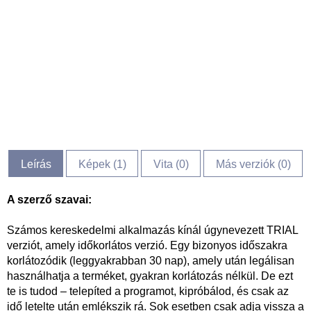
Leírás
Képek (
1
)
Vita (
0
)
Más verziók (0)
A szerző szavai:
Számos kereskedelmi alkalmazás kínál úgynevezett TRIAL
verziót, amely időkorlátos verzió. Egy bizonyos időszakra
korlátozódik (leggyakrabban 30 nap), amely után legálisan
használhatja a terméket, gyakran korlátozás nélkül. De ezt
te is tudod – telepíted a programot, kipróbálod, és csak az
idő letelte után emlékszik rá. Sok esetben csak adja vissza a