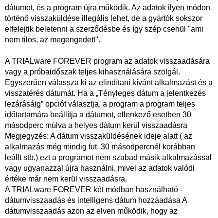
dátumot, és a program újra működik. Az adatok ilyen módon
történő visszaküldése illegális lehet, de a gyártók sokszor
elfelejtik beletenni a szerződésbe és így szép csehül "ami
nem tilos, az megengedett".
A TRIALware FOREVER program az adatok visszaadására
vagy a próbaidőszak teljes kihasználására szolgál.
Egyszerűen válassza ki az elindítani kívánt alkalmazást és a
visszatérés dátumát. Ha a „Tényleges dátum a jelentkezés
lezárásáig” opciót választja, a program a program teljes
időtartamára beállítja a dátumot, ellenkező esetben 30
másodperc múlva a helyes dátum kerül visszaadásra
Megjegyzés: A dátum visszaküldésének ideje alatt ( az
alkalmazás még mindig fut, 30 másodpercnél korábban
leállt stb.) ezt a programot nem szabad másik alkalmazással
vagy ugyanazzal újra használni, mivel az adatok valódi
értéke már nem kerül visszaadásra.
A TRIALware FOREVER két módban használható -
dátumvisszaadás és intelligens dátum hozzáadása A
dátumvisszaadás azon az elven működik, hogy az