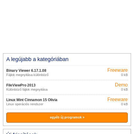
A legújabb a kategóriában
Freeware
Binary Viewer 6.17.1.08
Fájlok megnyitása különböző
0 kB
formátumokban
Demo
FileViewPro 2013
Különböző fájlok megnyitása
0 kB
Freeware
Linux Mint Cinnamon 15 Olivia
Linux operációs rendszer
0 kB
egyéb új programok »