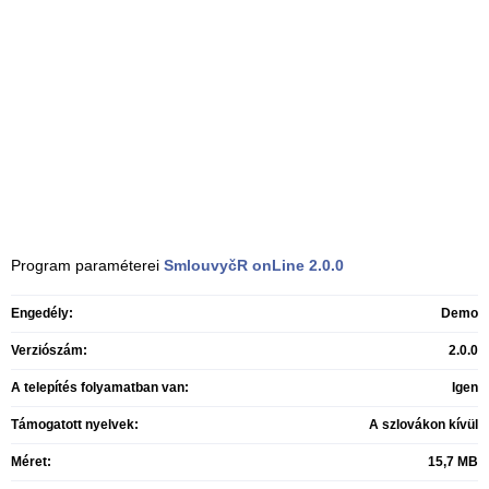
Program paraméterei
SmlouvyčR onLine
2.0.0
Engedély:
Demo
Verziószám:
2.0.0
A telepítés folyamatban van:
Igen
Támogatott nyelvek:
A szlovákon kívül
Méret:
15,7 MB