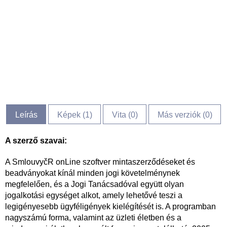
Leírás
Képek (
1
)
Vita (
0
)
Más verziók (0)
A szerző szavai:
A SmlouvyčR onLine szoftver mintaszerződéseket és
beadványokat kínál minden jogi követelménynek
megfelelően, és a Jogi Tanácsadóval együtt olyan
jogalkotási egységet alkot, amely lehetővé teszi a
legigényesebb ügyféligények kielégítését is. A programban
nagyszámú forma, valamint az üzleti életben és a