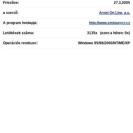
Frissítve:
27.3.2005
a szerző:
Arnet On Line, a.s.
A program honlapja:
http://www.smlouvycr.cz
Letöltések száma:
3135x (ezen a héten: 0x)
Operációs rendszer:
Windows 95/98/2000/NT/ME/XP