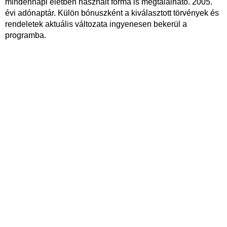
mindennapi életben használt forma is megtalálható. 2005.
évi adónaptár. Külön bónuszként a kiválasztott törvények és
rendeletek aktuális változata ingyenesen bekerül a
programba.