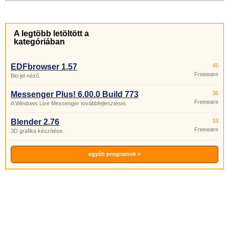
A legtöbb letöltött a
kategóriában
EDFbrowser 1.57
45
Freeware
Bio jel néző.
Messenger Plus! 6.00.0 Build 773
36
Freeware
A Windows Live Messenger továbbfejlesztései.
Blender 2.76
33
Freeware
3D grafika készítése.
egyéb programok »