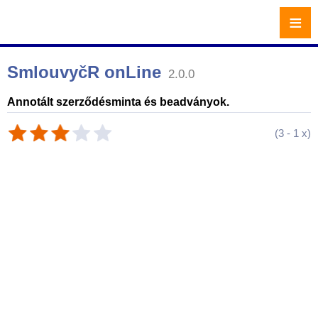
≡
SmlouvyčR onLine
2.0.0
Annotált szerződésminta és beadványok.
(
3
-
1
x)