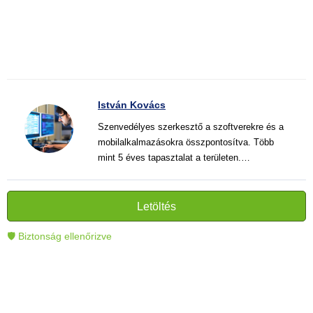
István Kovács
Szenvedélyes szerkesztő a szoftverekre és a
mobilalkalmazásokra összpontosítva. Több
mint 5 éves tapasztalat a területen.
Vélemények, útmutatók és hírek írása. Világos
és informatív szövegek alkotója, amelyek
segítik az olvasókat a modern technológia jobb
Letöltés
megértésében és használatában.
🛡 Biztonság ellenőrizve