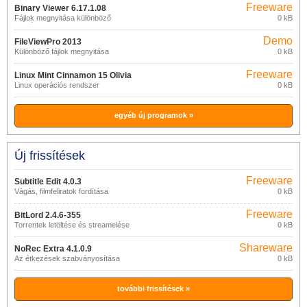
Freeware
Binary Viewer 6.17.1.08
Fájlok megnyitása különböző
0 kB
formátumokban
Demo
FileViewPro 2013
Különböző fájlok megnyitása
0 kB
Freeware
Linux Mint Cinnamon 15 Olivia
Linux operációs rendszer
0 kB
egyéb új programok »
Új frissítések
Freeware
Subtitle Edit 4.0.3
Vágás, filmfeliratok fordítása
0 kB
Freeware
BitLord 2.4.6-355
Torrentek letöltése és streamelése
0 kB
Shareware
NoRec Extra 4.1.0.9
Az étkezések szabványosítása
0 kB
további frissítések »