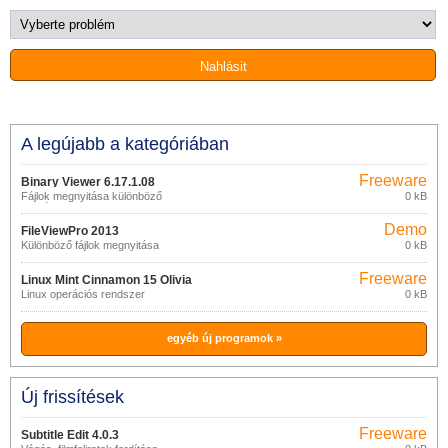
A legújabb a kategóriában
Freeware
Binary Viewer 6.17.1.08
Fájlok megnyitása különböző
0 kB
formátumokban
Demo
FileViewPro 2013
Különböző fájlok megnyitása
0 kB
Freeware
Linux Mint Cinnamon 15 Olivia
Linux operációs rendszer
0 kB
egyéb új programok »
Új frissítések
Freeware
Subtitle Edit 4.0.3