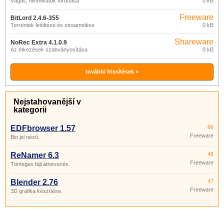
Vágás, filmfeliratok fordítása
0 kB
Freeware
BitLord 2.4.6-355
Torrentek letöltése és streamelése
0 kB
Shareware
NoRec Extra 4.1.0.9
Az étkezések szabványosítása
0 kB
további frissítések »
Nejstahovanější v
kategorii
EDFbrowser 1.57
66
Freeware
Bio jel néző.
ReNamer 6.3
48
Freeware
Tömeges fájl átnevezés.
Blender 2.76
47
Freeware
3D grafika készítése.