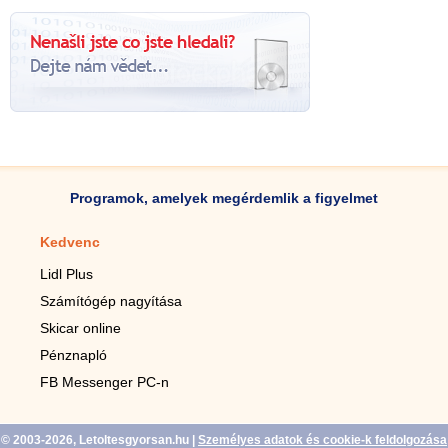
Programok, amelyek megérdemlik a figyelmet
Kedvenc
Mobilalkalmazások
Lidl Plus
Lépésszámláló mobilhoz
Számítógép nagyítása
Mobil-nagyító
Skicar online
TV távirányító
Pénznapló
Élő háttérképek mobilra
FB Messenger PC-n
Marias mobilhoz
© 2003-2026, Letoltesgyorsan.hu
|
Személyes adatok és cookie-k feldolgozása