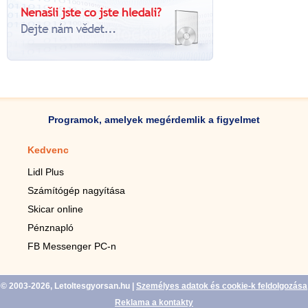
Programok, amelyek megérdemlik a figyelmet
Kedvenc
Mobilalkalmazások
Lidl Plus
Lépésszámláló mobilhoz
Számítógép nagyítása
Mobil-nagyító
Skicar online
TV távirányító
Pénznapló
Élő háttérképek mobilra
FB Messenger PC-n
Marias mobilhoz
© 2003-2026, Letoltesgyorsan.hu
|
Személyes adatok és cookie-k feldolgozása
Reklama a kontakty