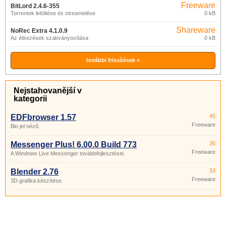
Freeware
BitLord 2.4.6-355
Torrentek letöltése és streamelése
0 kB
Shareware
NoRec Extra 4.1.0.9
Az étkezések szabványosítása
0 kB
további frissítések »
Nejstahovanější v
kategorii
EDFbrowser 1.57
45
Freeware
Bio jel néző.
Messenger Plus! 6.00.0 Build 773
36
Freeware
A Windows Live Messenger továbbfejlesztései.
Blender 2.76
33
Freeware
3D grafika készítése.