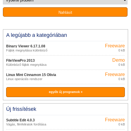
A legújabb a kategóriában
Freeware
Binary Viewer 6.17.1.08
Fájlok megnyitása különböző
0 kB
formátumokban
Demo
FileViewPro 2013
Különböző fájlok megnyitása
0 kB
Freeware
Linux Mint Cinnamon 15 Olivia
Linux operációs rendszer
0 kB
egyéb új programok »
Új frissítések
Freeware
Subtitle Edit 4.0.3
Vágás, filmfeliratok fordítása
0 kB