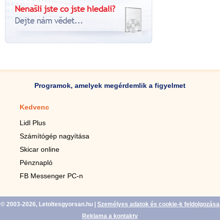
Programok, amelyek megérdemlik a figyelmet
Kedvenc
Mobilalkalmazások
Lidl Plus
Lépésszámláló mobilhoz
Számítógép nagyítása
Mobil-nagyító
Skicar online
TV távirányító
Pénznapló
Élő háttérképek mobilra
FB Messenger PC-n
Marias mobilhoz
© 2003-2026, Letoltesgyorsan.hu
|
Személyes adatok és cookie-k feldolgozása
Reklama a kontakty