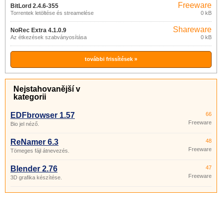
Freeware
BitLord 2.4.6-355
Torrentek letöltése és streamelése
0 kB
Shareware
NoRec Extra 4.1.0.9
Az étkezések szabványosítása
0 kB
további frissítések »
Nejstahovanější v
kategorii
EDFbrowser 1.57
66
Freeware
Bio jel néző.
ReNamer 6.3
48
Freeware
Tömeges fájl átnevezés.
Blender 2.76
47
Freeware
3D grafika készítése.