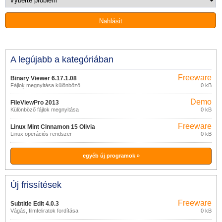
A legújabb a kategóriában
Freeware
Binary Viewer 6.17.1.08
Fájlok megnyitása különböző
0 kB
formátumokban
Demo
FileViewPro 2013
Különböző fájlok megnyitása
0 kB
Freeware
Linux Mint Cinnamon 15 Olivia
Linux operációs rendszer
0 kB
egyéb új programok »
Új frissítések
Freeware
Subtitle Edit 4.0.3
Vágás, filmfeliratok fordítása
0 kB