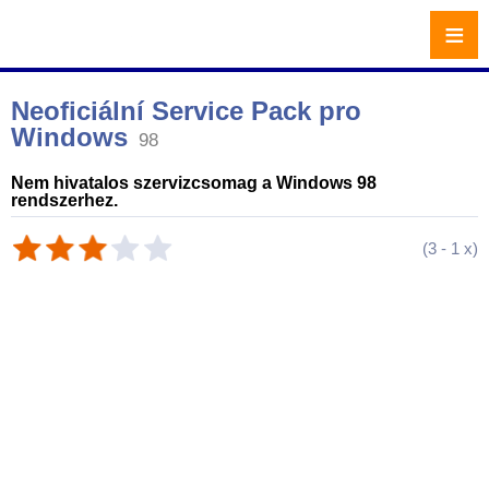
≡
Neoficiální Service Pack pro
Windows
98
Nem hivatalos szervizcsomag a Windows 98
rendszerhez.
(
3
-
1
x)