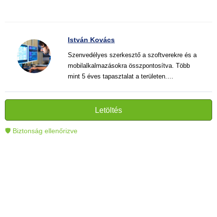
István Kovács
Szenvedélyes szerkesztő a szoftverekre és a
mobilalkalmazásokra összpontosítva. Több
mint 5 éves tapasztalat a területen.
Vélemények, útmutatók és hírek írása. Világos
és informatív szövegek alkotója, amelyek
segítik az olvasókat a modern technológia jobb
Letöltés
megértésében és használatában.
🛡 Biztonság ellenőrizve