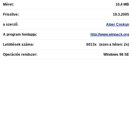
Méret:
10,4 MB
Frissítve:
19.3.2005
a szerző:
Alper Coskun
A program honlapja:
http://www.winpack.org
Letöltések száma:
6013x (ezen a héten: 2x)
Operációs rendszer:
Windows 98 SE