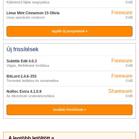
Különböző fájlok megnyitása
0 kB
Freeware
Linux Mint Cinnamon 15 Olivia
Linux operációs rendszer
0 kB
egyéb új programok »
Új frissítések
Freeware
Subtitle Edit 4.0.3
Vágás, filmfeliratok fordítása
0 kB
Freeware
BitLord 2.4.6-355
Torrentek letöltése és streamelése
0 kB
Shareware
NoRec Extra 4.1.0.9
Az étkezések szabványosítása
0 kB
további frissítések »
A legtöbb letöltött a