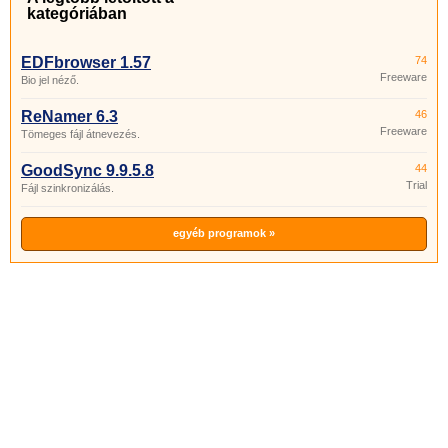
kategóriában
EDFbrowser 1.57
74
Freeware
Bio jel néző.
ReNamer 6.3
46
Freeware
Tömeges fájl átnevezés.
GoodSync 9.9.5.8
44
Trial
Fájl szinkronizálás.
egyéb programok »