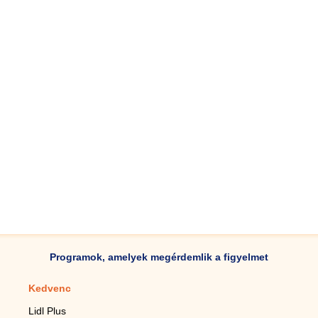
Programok, amelyek megérdemlik a figyelmet
Kedvenc
Mobilalkalmazások
Lidl Plus
Lépésszámláló mobilhoz