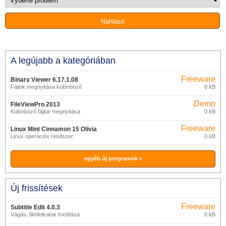
A legújabb a kategóriában
Freeware
Binary Viewer 6.17.1.08
Fájlok megnyitása különböző
0 kB
formátumokban
Demo
FileViewPro 2013
Különböző fájlok megnyitása
0 kB
Freeware
Linux Mint Cinnamon 15 Olivia
Linux operációs rendszer
0 kB
egyéb új programok »
Új frissítések
Freeware
Subtitle Edit 4.0.3
Vágás, filmfeliratok fordítása
0 kB