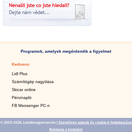
Programok, amelyek megérdemlik a figyelmet
Kedvenc
Mobilalkalmazások
Lidl Plus
Lépésszámláló mobilhoz
Számítógép nagyítása
Mobil-nagyító
Skicar online
TV távirányító
Pénznapló
Élő háttérképek mobilra
FB Messenger PC-n
Marias mobilhoz
© 2003-2026, Letoltesgyorsan.hu
|
Személyes adatok és cookie-k feldolgozása
Reklama a kontakty