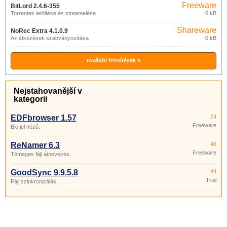
Freeware
BitLord 2.4.6-355
Torrentek letöltése és streamelése
0 kB
Shareware
NoRec Extra 4.1.0.9
Az étkezések szabványosítása
0 kB
további frissítések »
Nejstahovanější v
kategorii
EDFbrowser 1.57
74
Freeware
Bio jel néző.
ReNamer 6.3
46
Freeware
Tömeges fájl átnevezés.
GoodSync 9.9.5.8
44
Trial
Fájl szinkronizálás.