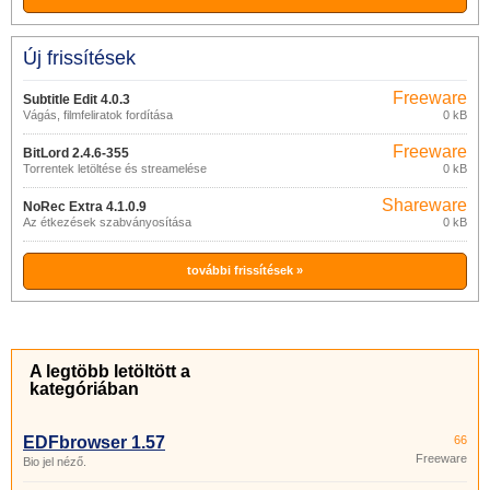
Új frissítések
Freeware
Subtitle Edit 4.0.3
Vágás, filmfeliratok fordítása
0 kB
Freeware
BitLord 2.4.6-355
Torrentek letöltése és streamelése
0 kB
Shareware
NoRec Extra 4.1.0.9
Az étkezések szabványosítása
0 kB
további frissítések »
A legtöbb letöltött a
kategóriában
EDFbrowser 1.57
66
Freeware
Bio jel néző.