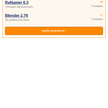
ReNamer 6.3
48
Freeware
Tömeges fájl átnevezés.
Blender 2.76
47
Freeware
3D grafika készítése.
egyéb programok »