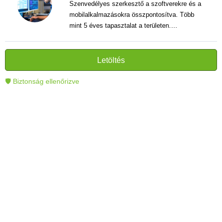
Szenvedélyes szerkesztő a szoftverekre és a
mobilalkalmazásokra összpontosítva. Több
mint 5 éves tapasztalat a területen.
Vélemények, útmutatók és hírek írása. Világos
és informatív szövegek alkotója, amelyek
segítik az olvasókat a modern technológia jobb
Letöltés
megértésében és használatában.
🛡 Biztonság ellenőrizve