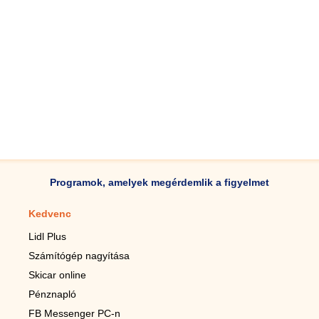
Programok, amelyek megérdemlik a figyelmet
Kedvenc
Mobilalkalmazások
Lidl Plus
Lépésszámláló mobilhoz
Számítógép nagyítása
Mobil-nagyító
Skicar online
TV távirányító
Pénznapló
Élő háttérképek mobilra
FB Messenger PC-n
Marias mobilhoz