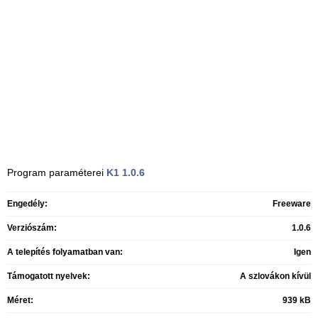
Program paraméterei
K1
1.0.6
Engedély:
Freeware
Verziószám:
1.0.6
A telepítés folyamatban van:
Igen
Támogatott nyelvek:
A szlovákon kívül
Méret:
939 kB