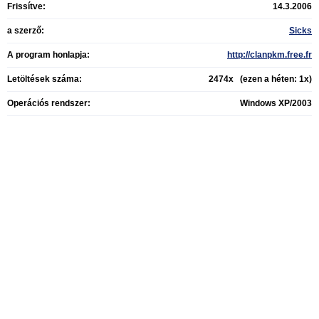
Frissítve:
14.3.2006
a szerző:
Sicks
A program honlapja:
http://clanpkm.free.fr
Letöltések száma:
2474x (ezen a héten: 1x)
Operációs rendszer:
Windows XP/2003