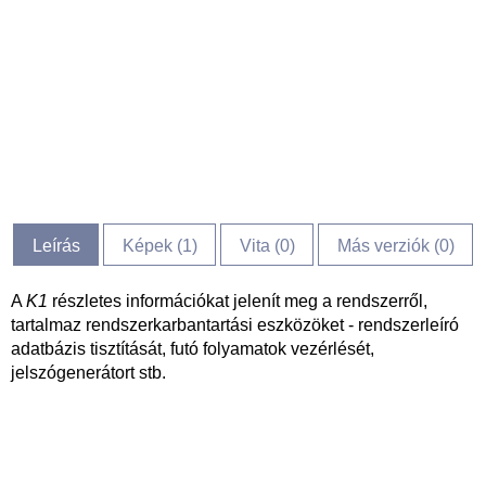
Leírás
Képek (
1
)
Vita (
0
)
Más verziók (0)
A
K1
részletes információkat jelenít meg a rendszerről,
tartalmaz rendszerkarbantartási eszközöket - rendszerleíró
adatbázis tisztítását, futó folyamatok vezérlését,
jelszógenerátort stb.