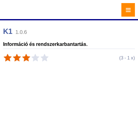
≡
K1
1.0.6
Információ és rendszerkarbantartás.
(
3
-
1
x)