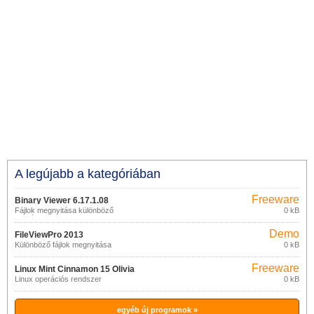
A legújabb a kategóriában
Freeware
Binary Viewer 6.17.1.08
Fájlok megnyitása különböző
0 kB
formátumokban
Demo
FileViewPro 2013
Különböző fájlok megnyitása
0 kB
Freeware
Linux Mint Cinnamon 15 Olivia
Linux operációs rendszer
0 kB
egyéb új programok »