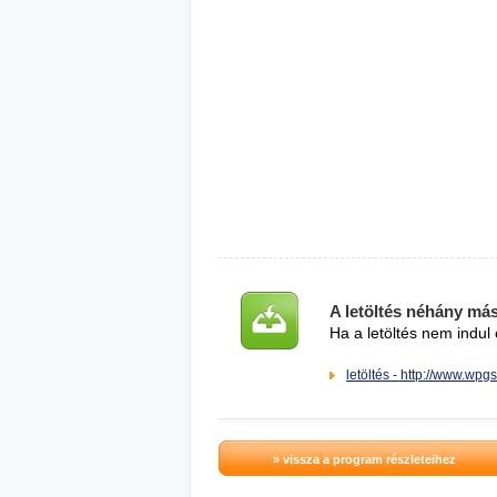
A letöltés néhány má
Ha a letöltés nem indul 
letöltés - http://www.wpg
» vissza a program részleteihez