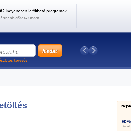
882
ingyenesen letölthető programok
só frissítés előtte 577 napok
szletes keresés
etöltés
Nejst
EDFb
Bio jel