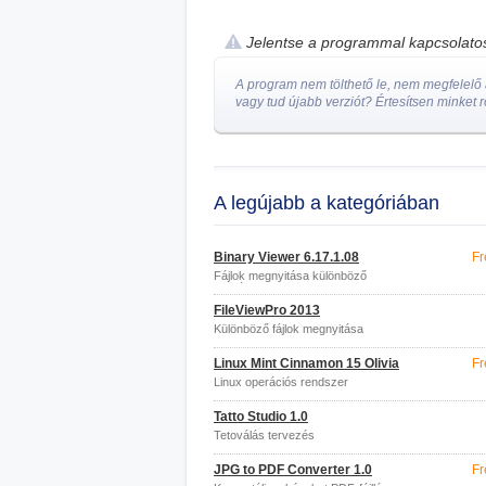
Jelentse a programmal kapcsolat
A program nem tölthető le, nem megfelelő a
vagy tud újabb verziót? Értesítsen minket r
A legújabb a kategóriában
Binary Viewer 6.17.1.08
Fr
Fájlok megnyitása különböző
formátumokban
FileViewPro 2013
Különböző fájlok megnyitása
Linux Mint Cinnamon 15 Olivia
Fr
Linux operációs rendszer
Tatto Studio 1.0
Tetoválás tervezés
JPG to PDF Converter 1.0
Fr