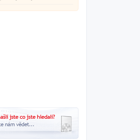
ével.