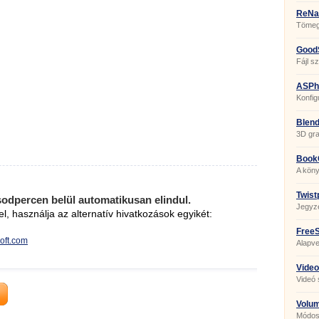
ReNa
Tömege
GoodS
Fájl s
ASPhe
Konfig
szerk
Blend
3D gra
Book
A kön
Twist
sodpercen belül automatikusan elindul.
Jegyz
el, használja az alternatív hivatkozások egyikét:
FreeS
soft.com
Alapve
Video
Videó 
Volu
Módosí