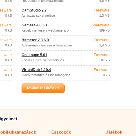
0 kB
Receptekkel teli elektronikus
9,6 MB
szakácskönyv.
eeware
CamStudio 2.7
Freeware
0 kB
Az asztal szkennelése
1,3 MB
eeware
Kamera 4.8.5.1
Shareware
0 kB
Képek mentése a webkameráról
599 kB
eeware
Bitmeter 2 3.6.0
Freeware
0 kB
Adatáramlás mérése a hálózatban
1,4 MB
eeware
OneLoupe 5.01
Freeware
0 kB
Zoom és pixel színérzékelés
87 kB
eeware
VirtualDub 1.10.4
Freeware
0 kB
Videó tömörítés és kicsomagolás
0 kB
további frissítések »
igyelmet
obilalkalmazások
Eszközök
Játékok