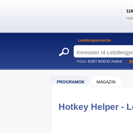
11
Utol
Letoltesgyorsan.hu
Példa:
ESET NOD32 Antivir
Ré
PROGRAMOK
MAGAZIN
Hotkey Helper - L