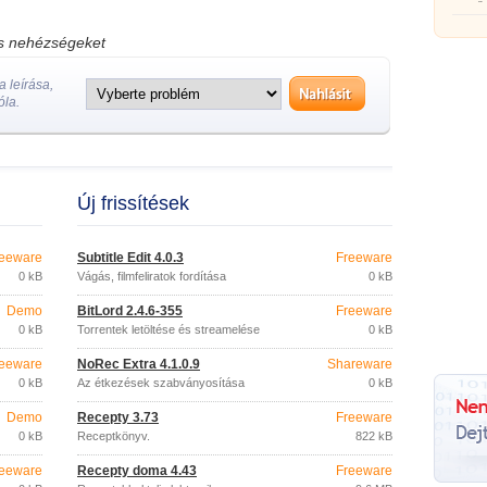
görgőj
os nehézségeket
 leírása,
óla.
Új frissítések
eeware
Subtitle Edit 4.0.3
Freeware
0 kB
Vágás, filmfeliratok fordítása
0 kB
Demo
BitLord 2.4.6-355
Freeware
0 kB
Torrentek letöltése és streamelése
0 kB
eeware
NoRec Extra 4.1.0.9
Shareware
0 kB
Az étkezések szabványosítása
0 kB
Demo
Recepty 3.73
Freeware
0 kB
Receptkönyv.
822 kB
eeware
Recepty doma 4.43
Freeware