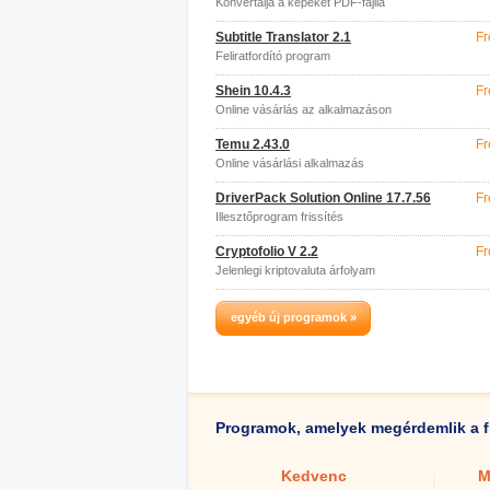
Konvertálja a képeket PDF-fájllá
Subtitle Translator 2.1
Fr
Feliratfordító program
Shein 10.4.3
Fr
Online vásárlás az alkalmazáson
keresztül
Temu 2.43.0
Fr
Online vásárlási alkalmazás
DriverPack Solution Online 17.7.56
Fr
Illesztőprogram frissítés
Cryptofolio V 2.2
Fr
Jelenlegi kriptovaluta árfolyam
egyéb új programok »
Programok, amelyek megérdemlik a f
Kedvenc
M