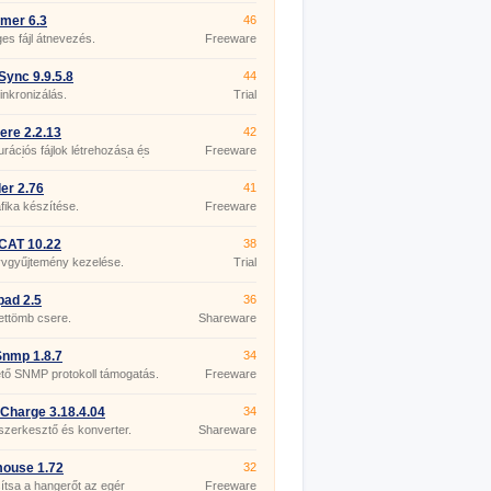
mer 6.3
46
s fájl átnevezés.
Freeware
ync 9.9.5.8
44
zinkronizálás.
Trial
re 2.2.13
42
urációs fájlok létrehozása és
Freeware
esztése az ASP.NET számára.
er 2.76
41
fika készítése.
Freeware
CAT 10.22
38
yvgyűjtemény kezelése.
Trial
pad 2.5
36
ettömb csere.
Shareware
nmp 1.8.7
34
tő SNMP protokoll támogatás.
Freeware
Charge 3.18.4.04
34
szerkesztő és konverter.
Shareware
mouse 1.72
32
tsa a hangerőt az egér
Freeware