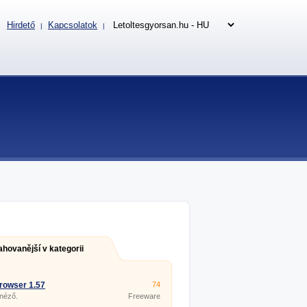
Hirdető
Kapcsolatok
|
|
ahovanější v kategorii
rowser 1.57
74
 néző.
Freeware