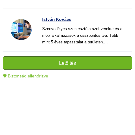
István Kovács
Szenvedélyes szerkesztő a szoftverekre és a
mobilalkalmazásokra összpontosítva. Több
mint 5 éves tapasztalat a területen.
Vélemények, útmutatók és hírek írása. Világos
és informatív szövegek alkotója, amelyek
segítik az olvasókat a modern technológia jobb
Letöltés
megértésében és használatában.
🛡 Biztonság ellenőrizve