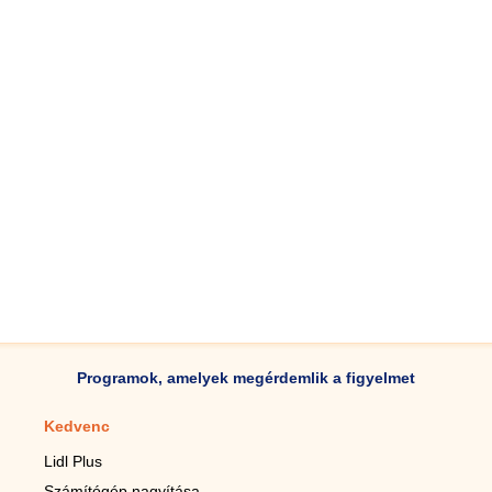
Programok, amelyek megérdemlik a figyelmet
Kedvenc
Mobilalkalmazások
Lidl Plus
Lépésszámláló mobilhoz
Számítógép nagyítása
Mobil-nagyító