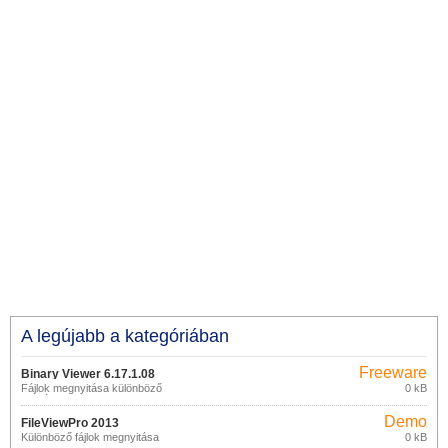
A legújabb a kategóriában
Freeware
Binary Viewer 6.17.1.08
Fájlok megnyitása különböző
0 kB
formátumokban
Demo
FileViewPro 2013
Különböző fájlok megnyitása
0 kB