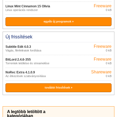
Freeware
Linux Mint Cinnamon 15 Olivia
Linux operációs rendszer
0 kB
egyéb új programok »
Új frissítések
Freeware
Subtitle Edit 4.0.3
Vágás, filmfeliratok fordítása
0 kB
Freeware
BitLord 2.4.6-355
Torrentek letöltése és streamelése
0 kB
Shareware
NoRec Extra 4.1.0.9
Az étkezések szabványosítása
0 kB
további frissítések »
A legtöbb letöltött a
kategóriában