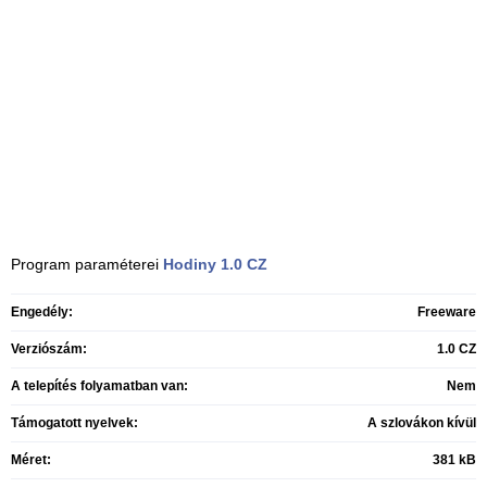
Program paraméterei
Hodiny
1.0 CZ
Engedély:
Freeware
Verziószám:
1.0 CZ
A telepítés folyamatban van:
Nem
Támogatott nyelvek:
A szlovákon kívül
Méret:
381 kB