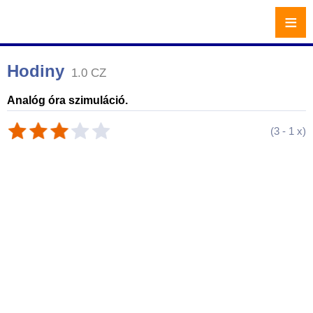
≡
Hodiny
1.0 CZ
Analóg óra szimuláció.
(
3
-
1
x)