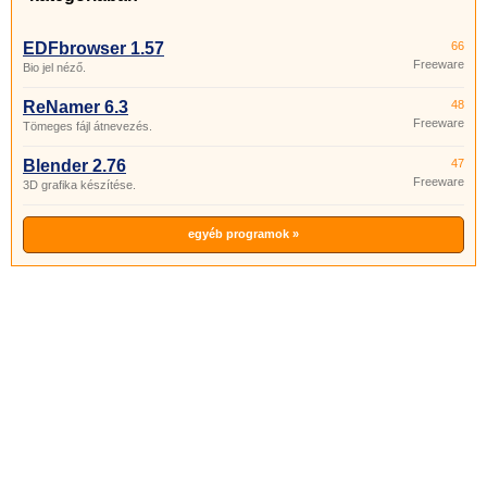
EDFbrowser 1.57
66
Freeware
Bio jel néző.
ReNamer 6.3
48
Freeware
Tömeges fájl átnevezés.
Blender 2.76
47
Freeware
3D grafika készítése.
egyéb programok »