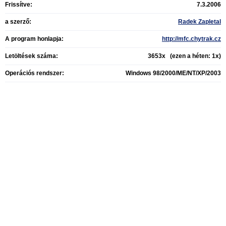
Frissítve:
7.3.2006
a szerző:
Radek Zapletal
A program honlapja:
http://mfc.chytrak.cz
Letöltések száma:
3653x (ezen a héten: 1x)
Operációs rendszer:
Windows 98/2000/ME/NT/XP/2003