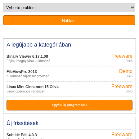
A legújabb a kategóriában
Freeware
Binary Viewer 6.17.1.08
Fájlok megnyitása különböző
0 kB
formátumokban
Demo
FileViewPro 2013
Különböző fájlok megnyitása
0 kB
Freeware
Linux Mint Cinnamon 15 Olivia
Linux operációs rendszer
0 kB
egyéb új programok »
Új frissítések
Freeware
Subtitle Edit 4.0.3