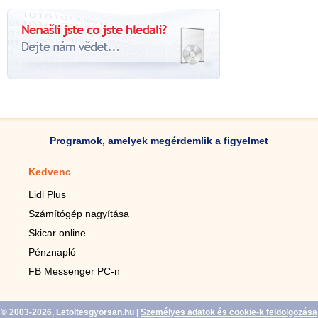
Programok, amelyek megérdemlik a figyelmet
Kedvenc
Mobilalkalmazások
Lidl Plus
Lépésszámláló mobilhoz
Számítógép nagyítása
Mobil-nagyító
Skicar online
TV távirányító
Pénznapló
Élő háttérképek mobilra
FB Messenger PC-n
Marias mobilhoz
© 2003-2026, Letoltesgyorsan.hu
|
Személyes adatok és cookie-k feldolgozása