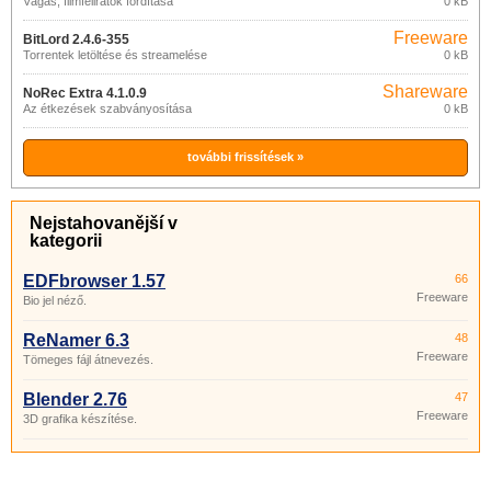
Vágás, filmfeliratok fordítása
0 kB
Freeware
BitLord 2.4.6-355
Torrentek letöltése és streamelése
0 kB
Shareware
NoRec Extra 4.1.0.9
Az étkezések szabványosítása
0 kB
további frissítések »
Nejstahovanější v
kategorii
EDFbrowser 1.57
66
Freeware
Bio jel néző.
ReNamer 6.3
48
Freeware
Tömeges fájl átnevezés.
Blender 2.76
47
Freeware
3D grafika készítése.