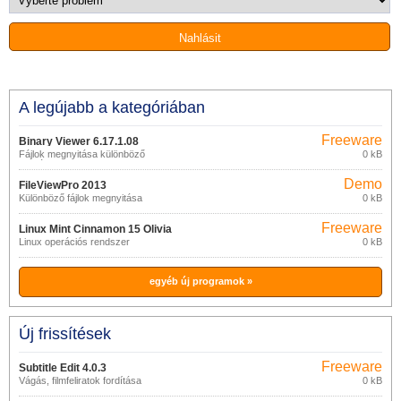
A legújabb a kategóriában
Freeware
Binary Viewer 6.17.1.08
Fájlok megnyitása különböző
0 kB
formátumokban
Demo
FileViewPro 2013
Különböző fájlok megnyitása
0 kB
Freeware
Linux Mint Cinnamon 15 Olivia
Linux operációs rendszer
0 kB
egyéb új programok »
Új frissítések
Freeware
Subtitle Edit 4.0.3
Vágás, filmfeliratok fordítása
0 kB