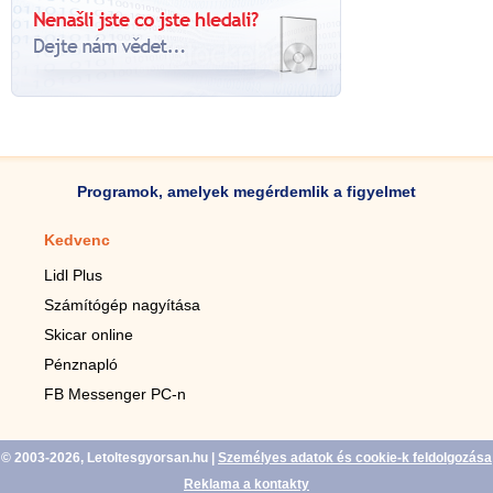
Programok, amelyek megérdemlik a figyelmet
Kedvenc
Mobilalkalmazások
Lidl Plus
Lépésszámláló mobilhoz
Számítógép nagyítása
Mobil-nagyító
Skicar online
TV távirányító
Pénznapló
Élő háttérképek mobilra
FB Messenger PC-n
Marias mobilhoz
© 2003-2026, Letoltesgyorsan.hu
|
Személyes adatok és cookie-k feldolgozása
Reklama a kontakty