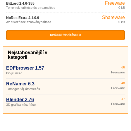
Freeware
BitLord 2.4.6-355
Torrentek letöltése és streamelése
0 kB
Shareware
NoRec Extra 4.1.0.9
Az étkezések szabványosítása
0 kB
további frissítések »
Nejstahovanější v
kategorii
EDFbrowser 1.57
66
Freeware
Bio jel néző.
ReNamer 6.3
48
Freeware
Tömeges fájl átnevezés.
Blender 2.76
47
Freeware
3D grafika készítése.