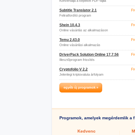
Konvertálja a képeket PDF-fájllá
Subtitle Translator 2.1
Fr
Feliratfordító program
Shein 10.4.3
Fr
Online vásárlás az alkalmazáson
keresztül
Temu 2.43.0
Fr
Online vásárlási alkalmazás
DriverPack Solution Online 17.7.56
Fr
Illesztőprogram frissítés
Cryptofolio V 2.2
Fr
Jelenlegi kriptovaluta árfolyam
egyéb új programok »
Programok, amelyek megérdemlik a f
Kedvenc
M