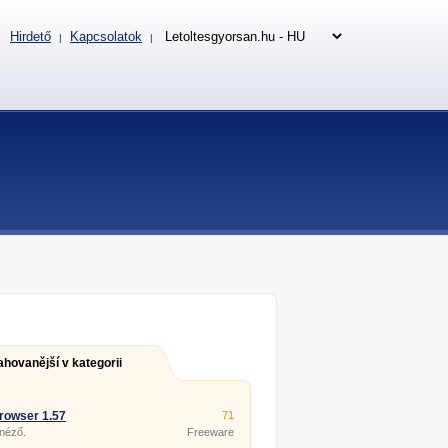
Hirdető
Kapcsolatok
|
|
ahovanější v kategorii
rowser 1.57
71
 néző.
Freeware