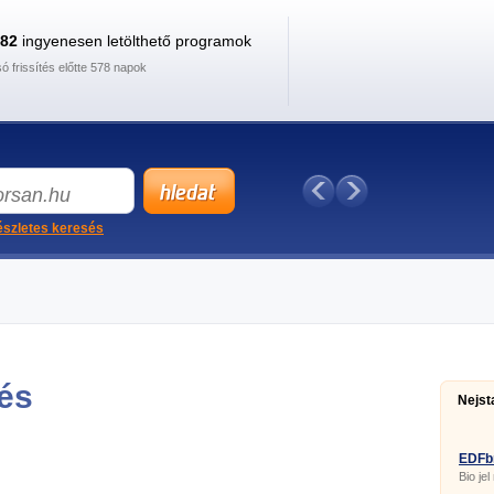
882
ingyenesen letölthető programok
só frissítés előtte 578 napok
szletes keresés
tés
Nejst
EDFb
Bio jel