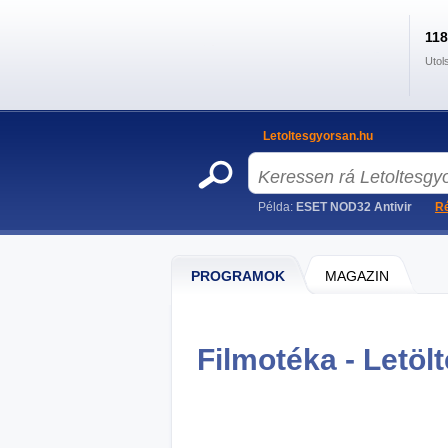
11
Utol
Letoltesgyorsan.hu
Példa:
ESET NOD32 Antivir
Ré
PROGRAMOK
MAGAZIN
Filmotéka - Letöl