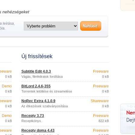
görgőj
os nehézségeket
 leírása,
óla.
Új frissítések
eeware
Subtitle Edit 4.0.3
Freeware
0 kB
Vágás, filmfeliratok fordítása
0 kB
Demo
BitLord 2.4.6-355
Freeware
0 kB
Torrentek letöltése és streamelése
0 kB
eeware
NoRec Extra 4.1.0.9
Shareware
0 kB
Az étkezések szabványosítása
0 kB
Demo
Recepty 3.73
Freeware
0 kB
Receptkönyv.
822 kB
eeware
Recepty doma 4.43
Freeware