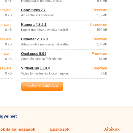
0 kB
Receptekkel teli elektronikus
9,6 MB
szakácskönyv.
eeware
CamStudio 2.7
Freeware
0 kB
Az asztal szkennelése
1,3 MB
eeware
Kamera 4.8.5.1
Shareware
0 kB
Képek mentése a webkameráról
599 kB
eeware
Bitmeter 2 3.6.0
Freeware
0 kB
Adatáramlás mérése a hálózatban
1,4 MB
eeware
OneLoupe 5.01
Freeware
0 kB
Zoom és pixel színérzékelés
87 kB
eeware
VirtualDub 1.10.4
Freeware
0 kB
Videó tömörítés és kicsomagolás
0 kB
további frissítések »
igyelmet
obilalkalmazások
Eszközök
Játékok