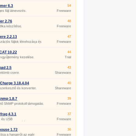
mer 6.3
54
s fájl átnevezés.
Freeware
er 2.76
48
fika készítése.
Freeware
re 2.2.13
47
urációs fájlok létrehozása és
Freeware
esztése az ASP.NET számára.
CAT 10.22
44
yvgyűjtemény kezelése.
Trial
pad 2.5
43
ettömb csere.
Shareware
Charge 3.18.4.04
40
szerkesztő és konverter.
Shareware
nmp 1.8.7
39
tő SNMP protokoll támogatás.
Freeware
rag 4.3.1
37
 és USB
Freeware
zettségmentesítés.
mouse 1.72
36
tsa a hangerőt az egér
Freeware