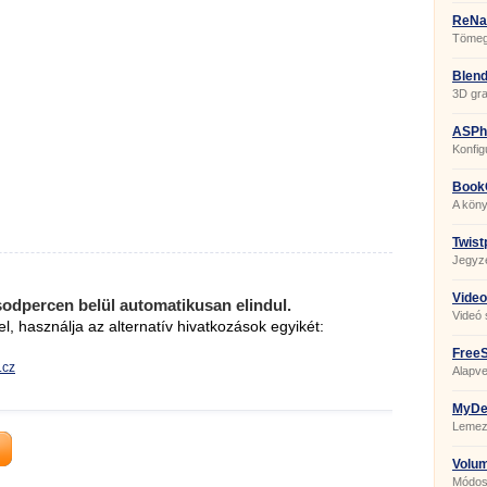
ReNa
Tömege
Blend
3D gra
ASPhe
Konfig
szerk
Book
A kön
Twist
Jegyz
Video
sodpercen belül automatikusan elindul.
Videó 
el, használja az alternatív hivatkozások egyikét:
FreeS
.cz
Alapve
MyDef
Lemez
törede
Volu
Módosí