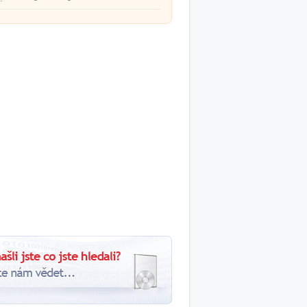
ével.