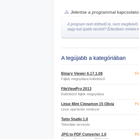
Jelentse a programmal kapcsolat
A program nem tölthető le, nem megfelelő a
vagy tud újabb verziót? Értesítsen minket r
A legújabb a kategóriában
Binary Viewer 6.17.1.08
Fr
Fájlok megnyitása különböző
formátumokban
FileViewPro 2013
Különböző fájlok megnyitása
Linux Mint Cinnamon 15 Olivia
Fr
Linux operációs rendszer
Tatto Studio 1.0
Tetoválás tervezés
JPG to PDF Converter 1.0
Fr