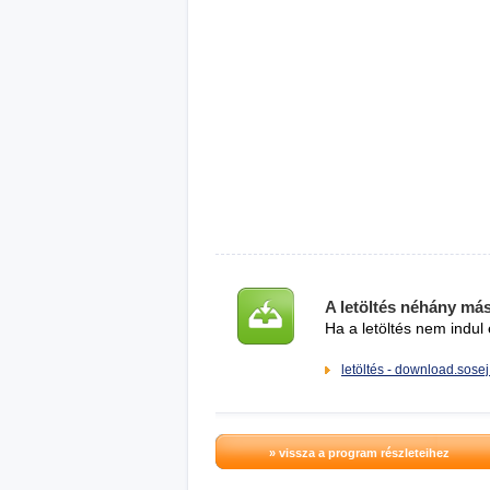
A letöltés néhány má
Ha a letöltés nem indul 
letöltés - download.sosej
» vissza a program részleteihez