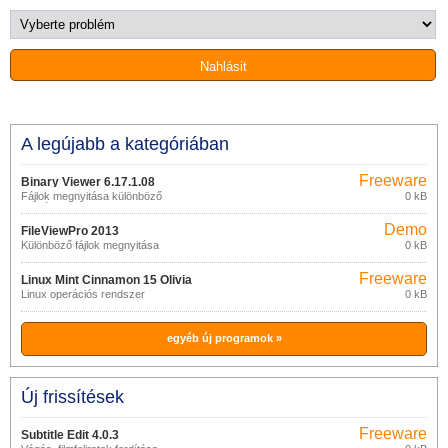
A legújabb a kategóriában
Freeware
Binary Viewer 6.17.1.08
Fájlok megnyitása különböző
0 kB
formátumokban
Demo
FileViewPro 2013
Különböző fájlok megnyitása
0 kB
Freeware
Linux Mint Cinnamon 15 Olivia
Linux operációs rendszer
0 kB
egyéb új programok »
Új frissítések
Freeware
Subtitle Edit 4.0.3