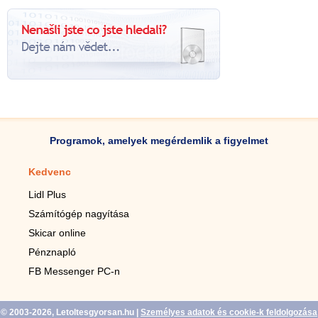
Programok, amelyek megérdemlik a figyelmet
Kedvenc
Mobilalkalmazások
Lidl Plus
Lépésszámláló mobilhoz
Számítógép nagyítása
Mobil-nagyító
Skicar online
TV távirányító
Pénznapló
Élő háttérképek mobilra
FB Messenger PC-n
Marias mobilhoz
© 2003-2026, Letoltesgyorsan.hu
|
Személyes adatok és cookie-k feldolgozása