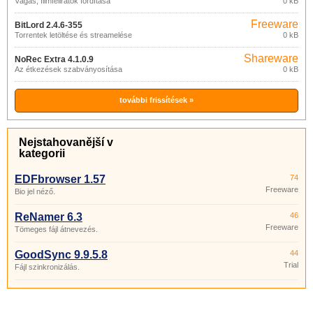
Vágás, filmfeliratok fordítása
0 kB
Freeware
BitLord 2.4.6-355
Torrentek letöltése és streamelése
0 kB
Shareware
NoRec Extra 4.1.0.9
Az étkezések szabványosítása
0 kB
további frissítések »
Nejstahovanější v
kategorii
EDFbrowser 1.57
74
Freeware
Bio jel néző.
ReNamer 6.3
46
Freeware
Tömeges fájl átnevezés.
GoodSync 9.9.5.8
44
Trial
Fájl szinkronizálás.