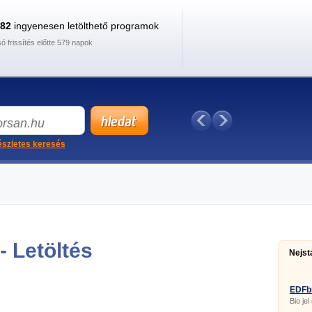
882
ingyenesen letölthető programok
só frissítés előtte 579 napok
szletes keresés
- Letöltés
Nejst
EDFb
Bio jel