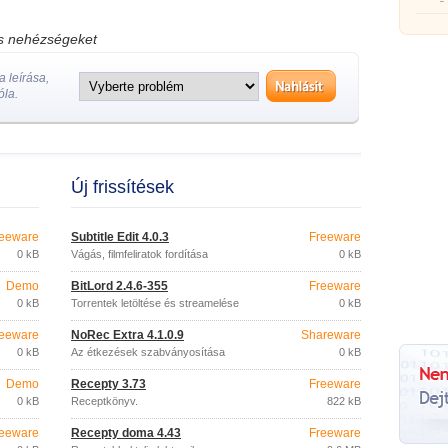
görgőj
os nehézségeket
 leírása,
óla.
Új frissítések
eeware
Subtitle Edit 4.0.3
Freeware
0 kB
Vágás, filmfeliratok fordítása
0 kB
Demo
BitLord 2.4.6-355
Freeware
0 kB
Torrentek letöltése és streamelése
0 kB
eeware
NoRec Extra 4.1.0.9
Shareware
0 kB
Az étkezések szabványosítása
0 kB
Demo
Recepty 3.73
Freeware
0 kB
Receptkönyv.
822 kB
eeware
Recepty doma 4.43
Freeware