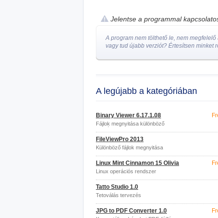
Jelentse a programmal kapcsolat
A program nem tölthető le, nem megfelelő a
vagy tud újabb verziót? Értesítsen minket r
A legújabb a kategóriában
Binary Viewer 6.17.1.08
Fr
Fájlok megnyitása különböző
formátumokban
FileViewPro 2013
Különböző fájlok megnyitása
Linux Mint Cinnamon 15 Olivia
Fr
Linux operációs rendszer
Tatto Studio 1.0
Tetoválás tervezés
JPG to PDF Converter 1.0
Fr