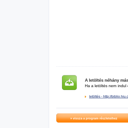
A letöltés néhány má
Ha a letöltés nem indul 
letöltés - http://biblio.hiu
» vissza a program részleteihez