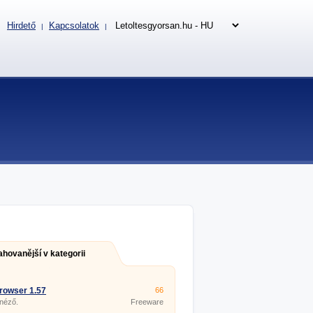
Hirdető
Kapcsolatok
|
|
ahovanější v kategorii
rowser 1.57
66
 néző.
Freeware