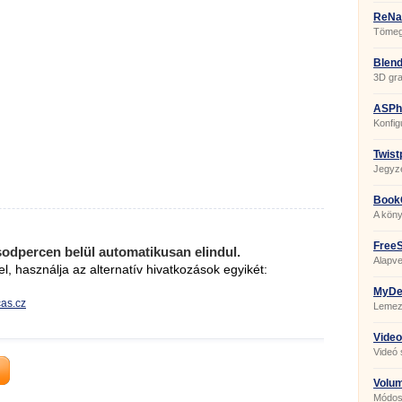
ReNa
Tömege
Blend
3D gra
ASPhe
Konfig
szerk
Twist
Jegyz
Book
A kön
FreeS
sodpercen belül automatikusan elindul.
Alapve
el, használja az alternatív hivatkozások egyikét:
MyDef
.cas.cz
Lemez
törede
Video
Videó 
Volu
Módosí