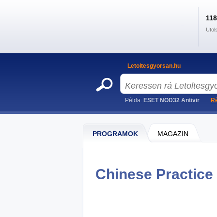
11
Utol
Letoltesgyorsan.hu
Példa:
ESET NOD32 Antivir
Ré
PROGRAMOK
MAGAZIN
Chinese Practice 