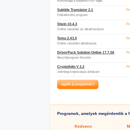
Konvertálja a képeket PDF-fájllá
Subtitle Translator 2.1
Fr
Feliratfordító program
Shein 10.4.3
Fr
Online vásárlás az alkalmazáson
keresztül
Temu 2.43.0
Fr
Online vásárlási alkalmazás
DriverPack Solution Online 17.7.56
Fr
Illesztőprogram frissítés
Cryptofolio V 2.2
Fr
Jelenlegi kriptovaluta árfolyam
egyéb új programok »
Programok, amelyek megérdemlik a f
Kedvenc
M