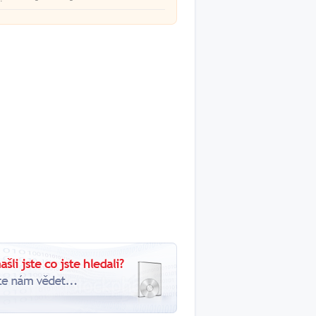
ével.