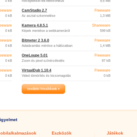
0 kB
Receptekkel teli elektronikus
9,6 MB
szakácskönyv.
eeware
CamStudio 2.7
Freeware
0 kB
Az asztal szkennelése
1,3 MB
eeware
Kamera 4.8.5.1
Shareware
0 kB
Képek mentése a webkameráról
599 kB
eeware
Bitmeter 2 3.6.0
Freeware
0 kB
Adatáramlás mérése a hálózatban
1,4 MB
eeware
OneLoupe 5.01
Freeware
0 kB
Zoom és pixel színérzékelés
87 kB
eeware
VirtualDub 1.10.4
Freeware
0 kB
Videó tömörítés és kicsomagolás
0 kB
további frissítések »
igyelmet
obilalkalmazások
Eszközök
Játékok