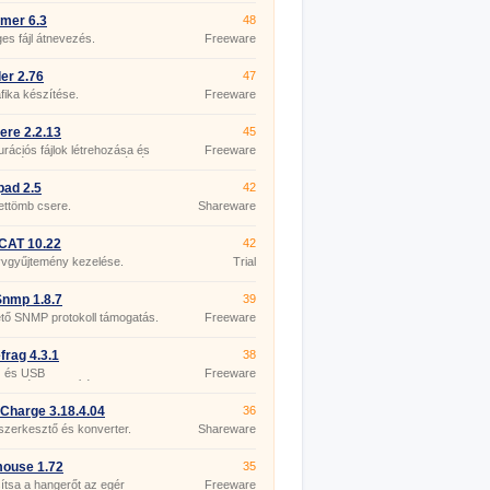
mer 6.3
48
s fájl átnevezés.
Freeware
er 2.76
47
fika készítése.
Freeware
re 2.2.13
45
urációs fájlok létrehozása és
Freeware
esztése az ASP.NET számára.
pad 2.5
42
ettömb csere.
Shareware
CAT 10.22
42
yvgyűjtemény kezelése.
Trial
nmp 1.8.7
39
tő SNMP protokoll támogatás.
Freeware
rag 4.3.1
38
 és USB
Freeware
zettségmentesítés.
Charge 3.18.4.04
36
szerkesztő és konverter.
Shareware
mouse 1.72
35
tsa a hangerőt az egér
Freeware