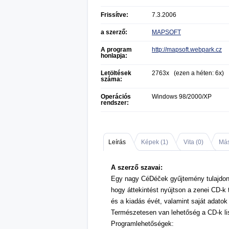
Frissítve:
7.3.2006
a szerző:
MAPSOFT
A program
http://mapsoft.webpark.cz
honlapja:
Letöltések
2763x (ezen a héten: 6x)
száma:
Operációs
Windows 98/2000/XP
rendszer:
Leírás
Képek (
1
)
Vita (
0
)
Más
A szerző szavai:
Egy nagy CéDéček gyűjtemény tulajdonos
hogy áttekintést nyújtson a zenei CD-k
és a kiadás évét, valamint saját adato
Természetesen van lehetőség a CD-k li
Programlehetőségek: