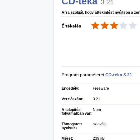
CD-téka
3.21
Arra szolgál, hogy áttekintést nyújtson a ze
Értékelés
Program paraméterei
CD-téka
3.21
Engedély:
Freeware
Verziószám:
3.21
A telepítés
Nem
folyamatban van:
Támogatott
szlovák
nyelvek:
Méret:
239 kB