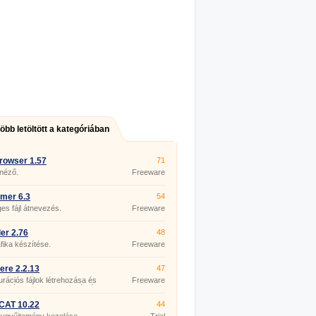
több letöltött a kategóriában
rowser 1.57
71
 néző.
Freeware
mer 6.3
54
s fájl átnevezés.
Freeware
er 2.76
48
fika készítése.
Freeware
re 2.2.13
47
urációs fájlok létrehozása és
Freeware
esztése az ASP.NET számára.
CAT 10.22
44