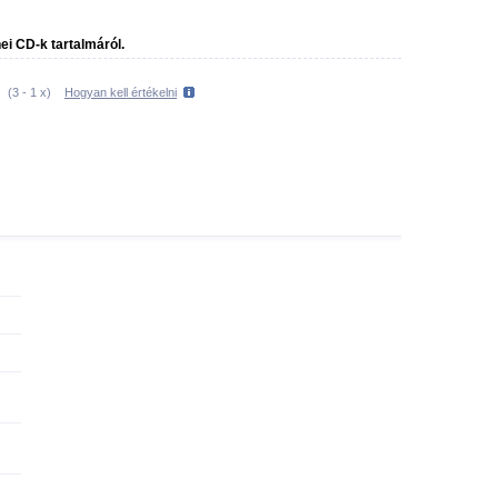
nei CD-k tartalmáról.
(
3
-
1
x)
Hogyan kell értékelni