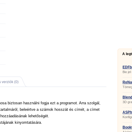
A leg
EDFb
Bio jel
 verziók (0)
ReNa
Tömege
Blend
3D gra
a biztosan használni fogja ezt a programot. Arra szolgál,
 tartalmáról, beleértve a számok hosszát és címét, a címet
ASPhe
k hozzáadásának lehetőségét.
Konfig
szerk
stájának kinyomtatására.
Book