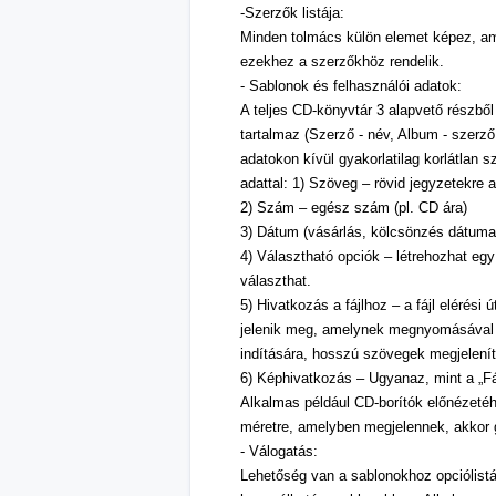
-Szerzők listája:
Minden tolmács külön elemet képez, ame
ezekhez a szerzőkhöz rendelik.
- Sablonok és felhasználói adatok:
A teljes CD-könyvtár 3 alapvető részből
tartalmaz (Szerző - név, Album - szerző
adatokon kívül gyakorlatilag korlátlan 
adattal: 1) Szöveg – rövid jegyzetekre
2) Szám – egész szám (pl. CD ára)
3) Dátum (vásárlás, kölcsönzés dátuma
4) Választható opciók – létrehozhat egy 
választhat.
5) Hivatkozás a fájlhoz – a fájl elérés
jelenik meg, amelynek megnyomásával el
indítására, hosszú szövegek megjelenít
6) Képhivatkozás – Ugyanaz, mint a „Fáj
Alkalmas például CD-borítók előnézetéh
méretre, amelyben megjelennek, akkor 
- Válogatás:
Lehetőség van a sablonokhoz opciólist