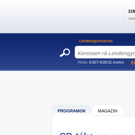
11
Utol
Letoltesgyorsan.hu
Példa:
ESET NOD32 Antivir
Ré
PROGRAMOK
MAGAZIN