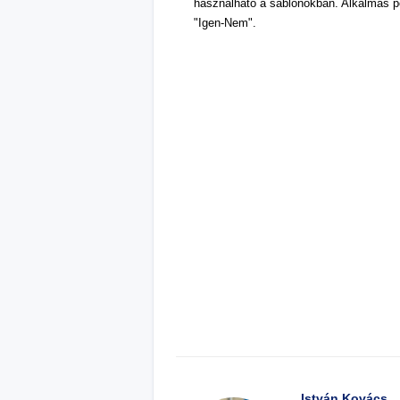
használható a sablonokban. Alkalmas pé
"Igen-Nem".
István Kovács