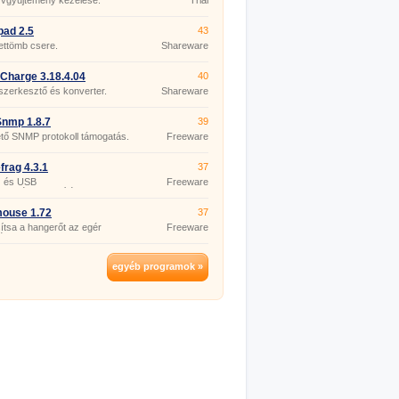
yvgyűjtemény kezelése.
Trial
pad 2.5
43
ettömb csere.
Shareware
Charge 3.18.4.04
40
szerkesztő és konverter.
Shareware
nmp 1.8.7
39
tő SNMP protokoll támogatás.
Freeware
rag 4.3.1
37
 és USB
Freeware
zettségmentesítés.
mouse 1.72
37
tsa a hangerőt az egér
Freeware
ével.
egyéb programok »