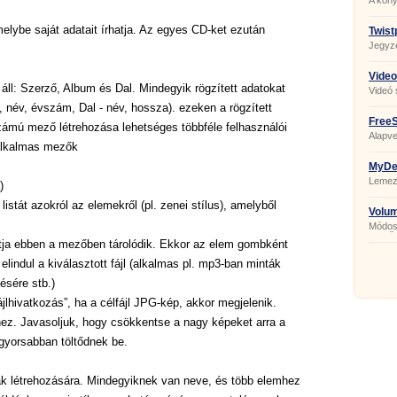
A kön
lybe saját adatait írhatja. Az egyes CD-ket ezután
Twist
Jegyz
Video
 áll: Szerző, Album és Dal. Mindegyik rögzített adatokat
Videó 
, név, évszám, Dal - név, hossza). ezeken a rögzített
FreeS
számú mező létrehozása lehetséges többféle felhasználói
Alapve
 alkalmas mezők
MyDef
Lemez
)
törede
listát azokról az elemekről (pl. zenei stílus), amelyből
Volu
Módosí
görgőj
i útja ebben a mezőben tárolódik. Ekkor az elem gombként
indul a kiválasztott fájl (alkalmas pl. mp3-ban minták
ésére stb.)
lhivatkozás”, ha a célfájl JPG-kép, akkor megjelenik.
ez. Javasoljuk, hogy csökkentse a nagy képeket arra a
gyorsabban töltődnek be.
ák létrehozására. Mindegyiknek van neve, és több elemhez