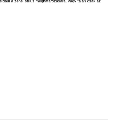
ldául a zenei stílus meghatározására, vagy talán csak az