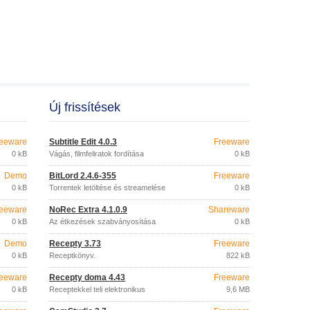
Új frissítések
eeware
Subtitle Edit 4.0.3
Freeware
0 kB
Vágás, filmfeliratok fordítása
0 kB
Demo
BitLord 2.4.6-355
Freeware
0 kB
Torrentek letöltése és streamelése
0 kB
eeware
NoRec Extra 4.1.0.9
Shareware
0 kB
Az étkezések szabványosítása
0 kB
Demo
Recepty 3.73
Freeware
0 kB
Receptkönyv.
822 kB
eeware
Recepty doma 4.43
Freeware
0 kB
Receptekkel teli elektronikus
9,6 MB
szakácskönyv.