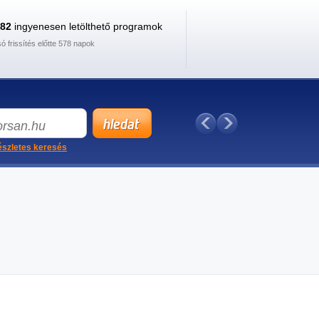
882
ingyenesen letölthető programok
só frissítés előtte 578 napok
szletes keresés