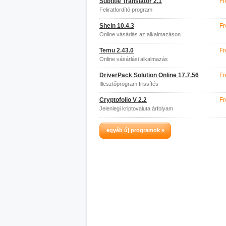
Subtitle Translator 2.1
Fr
Feliratfordító program
Shein 10.4.3
Fr
Online vásárlás az alkalmazáson
keresztül
Temu 2.43.0
Fr
Online vásárlási alkalmazás
DriverPack Solution Online 17.7.56
Fr
Illesztőprogram frissítés
Cryptofolio V 2.2
Fr
Jelenlegi kriptovaluta árfolyam
egyéb új programok »