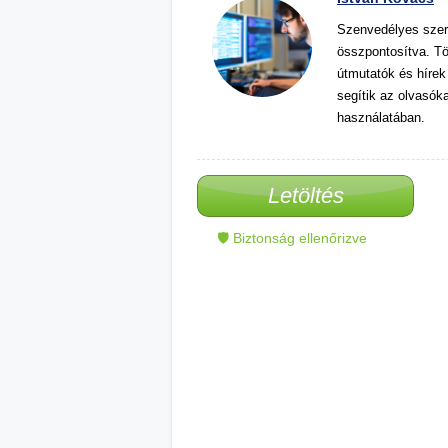
Szenvedélyes szer
összpontosítva. Tö
útmutatók és hírek
segítik az olvasók
használatában.
Letöltés
🛡 Biztonság ellenőrizve