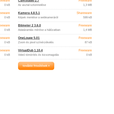
eeware
CamStudio 2.7
Freeware
0 kB
Az asztal szkennelése
1,3 MB
eeware
Kamera 4.8.5.1
Shareware
0 kB
Képek mentése a webkameráról
599 kB
eeware
Bitmeter 2 3.6.0
Freeware
0 kB
Adatáramlás mérése a hálózatban
1,4 MB
eeware
OneLoupe 5.01
Freeware
0 kB
Zoom és pixel színérzékelés
87 kB
eeware
VirtualDub 1.10.4
Freeware
0 kB
Videó tömörítés és kicsomagolás
0 kB
további frissítések »