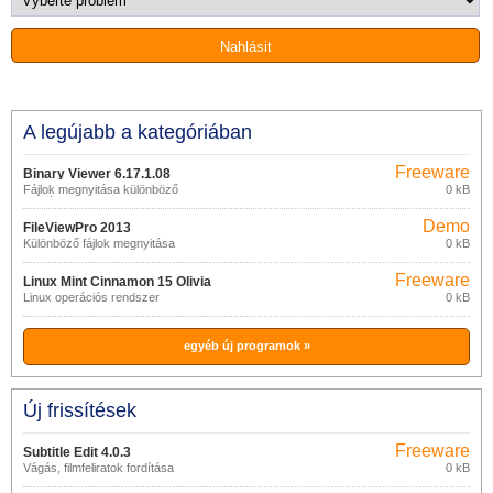
A legújabb a kategóriában
Freeware
Binary Viewer 6.17.1.08
Fájlok megnyitása különböző
0 kB
formátumokban
Demo
FileViewPro 2013
Különböző fájlok megnyitása
0 kB
Freeware
Linux Mint Cinnamon 15 Olivia
Linux operációs rendszer
0 kB
egyéb új programok »
Új frissítések
Freeware
Subtitle Edit 4.0.3
Vágás, filmfeliratok fordítása
0 kB