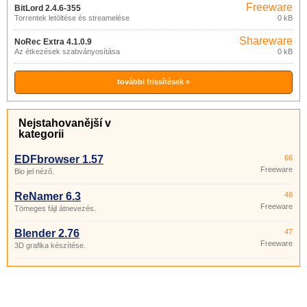
Freeware
BitLord 2.4.6-355
Torrentek letöltése és streamelése
0 kB
Shareware
NoRec Extra 4.1.0.9
Az étkezések szabványosítása
0 kB
további frissítések »
Nejstahovanější v
kategorii
EDFbrowser 1.57
66
Freeware
Bio jel néző.
ReNamer 6.3
48
Freeware
Tömeges fájl átnevezés.
Blender 2.76
47
Freeware
3D grafika készítése.