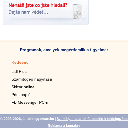
Programok, amelyek megérdemlik a figyelmet
Kedvenc
Mobilalkalmazások
Lidl Plus
Lépésszámláló mobilhoz
Számítógép nagyítása
Mobil-nagyító
Skicar online
TV távirányító
Pénznapló
Élő háttérképek mobilra
FB Messenger PC-n
Marias mobilhoz
© 2003-2026, Letoltesgyorsan.hu
|
Személyes adatok és cookie-k feldolgozása
Reklama a kontakty