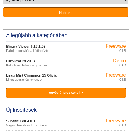
A legújabb a kategóriában
Freeware
Binary Viewer 6.17.1.08
Fájlok megnyitása különböző
0 kB
formátumokban
Demo
FileViewPro 2013
Különböző fájlok megnyitása
0 kB
Freeware
Linux Mint Cinnamon 15 Olivia
Linux operációs rendszer
0 kB
egyéb új programok »
Új frissítések
Freeware
Subtitle Edit 4.0.3
Vágás, filmfeliratok fordítása
0 kB