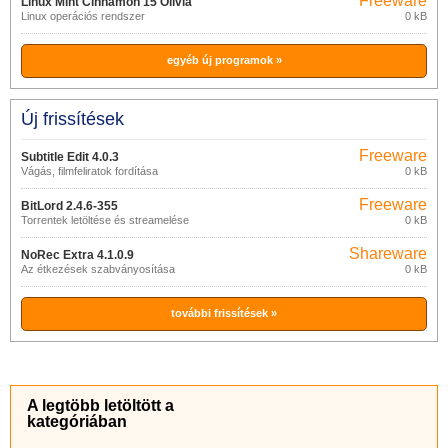
Freeware
Linux Mint Cinnamon 15 Olivia
Linux operációs rendszer
0 kB
egyéb új programok »
Új frissítések
Freeware
Subtitle Edit 4.0.3
Vágás, filmfeliratok fordítása
0 kB
Freeware
BitLord 2.4.6-355
Torrentek letöltése és streamelése
0 kB
Shareware
NoRec Extra 4.1.0.9
Az étkezések szabványosítása
0 kB
további frissítések »
A legtöbb letöltött a
kategóriában