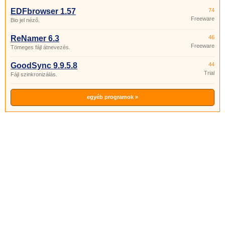
EDFbrowser 1.57
74
Freeware
Bio jel néző.
ReNamer 6.3
46
Freeware
Tömeges fájl átnevezés.
GoodSync 9.9.5.8
44
Trial
Fájl szinkronizálás.
egyéb programok »