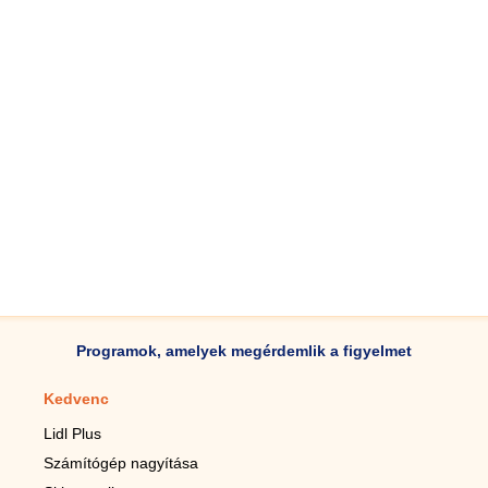
Programok, amelyek megérdemlik a figyelmet
Kedvenc
Mobilalkalmazások
Lidl Plus
Lépésszámláló mobilhoz
Számítógép nagyítása
Mobil-nagyító