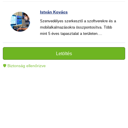
István Kovács
Szenvedélyes szerkesztő a szoftverekre és a
mobilalkalmazásokra összpontosítva. Több
mint 5 éves tapasztalat a területen.
Vélemények, útmutatók és hírek írása. Világos
és informatív szövegek alkotója, amelyek
segítik az olvasókat a modern technológia jobb
Letöltés
megértésében és használatában.
🛡 Biztonság ellenőrizve