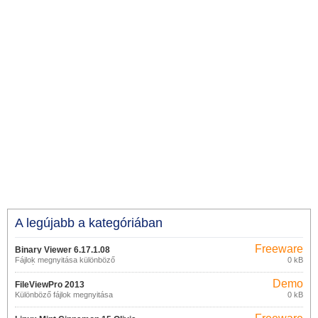
A legújabb a kategóriában
Freeware
Binary Viewer 6.17.1.08
Fájlok megnyitása különböző
0 kB
formátumokban
Demo
FileViewPro 2013
Különböző fájlok megnyitása
0 kB