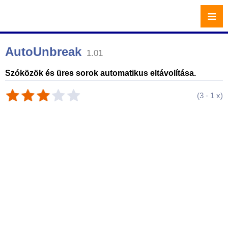
≡
AutoUnbreak
1.01
Szóközök és üres sorok automatikus eltávolítása.
(
3
-
1
x)