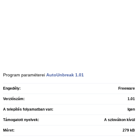
Program paraméterei
AutoUnbreak
1.01
Engedély:
Freeware
Verziószám:
1.01
A telepítés folyamatban van:
Igen
Támogatott nyelvek:
A szlovákon kívül
Méret:
279 kB