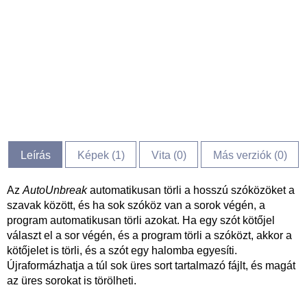
Leírás
Képek (
1
)
Vita (
0
)
Más verziók (0)
Az
AutoUnbreak
automatikusan törli a hosszú szóközöket a
szavak között, és ha sok szóköz van a sorok végén, a
program automatikusan törli azokat. Ha egy szót kötőjel
választ el a sor végén, és a program törli a szóközt, akkor a
kötőjelet is törli, és a szót egy halomba egyesíti.
Újraformázhatja a túl sok üres sort tartalmazó fájlt, és magát
az üres sorokat is törölheti.