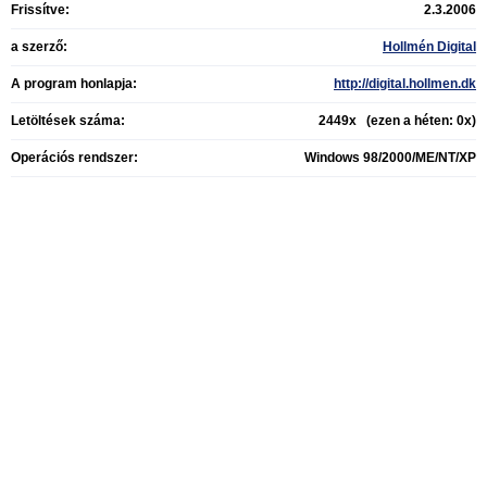
Frissítve:
2.3.2006
a szerző:
Hollmén Digital
A program honlapja:
http://digital.hollmen.dk
Letöltések száma:
2449x (ezen a héten: 0x)
Operációs rendszer:
Windows 98/2000/ME/NT/XP