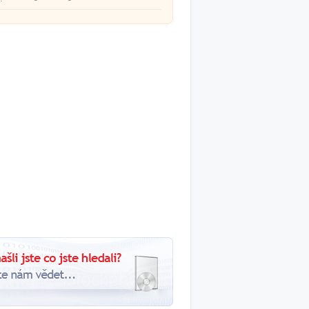
ével.