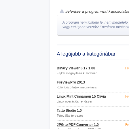
Jelentse a programmal kapcsolat
A program nem tölthető le, nem megfelelő a
vagy tud újabb verziót? Értesítsen minket r
A legújabb a kategóriában
Binary Viewer 6.17.1.08
Fr
Fájlok megnyitása különböző
formátumokban
FileViewPro 2013
Különböző fájlok megnyitása
Linux Mint Cinnamon 15 Olivia
Fr
Linux operációs rendszer
Tatto Studio 1.0
Tetoválás tervezés
JPG to PDF Converter 1.0
Fr