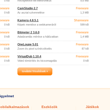
0 kB
Receptekkel teli elektronikus
9,6 MB
szakácskönyv.
eeware
CamStudio 2.7
Freeware
0 kB
Az asztal szkennelése
1,3 MB
eeware
Kamera 4.8.5.1
Shareware
0 kB
Képek mentése a webkameráról
599 kB
eeware
Bitmeter 2 3.6.0
Freeware
0 kB
Adatáramlás mérése a hálózatban
1,4 MB
eeware
OneLoupe 5.01
Freeware
0 kB
Zoom és pixel színérzékelés
87 kB
eeware
VirtualDub 1.10.4
Freeware
0 kB
Videó tömörítés és kicsomagolás
0 kB
további frissítések »
igyelmet
obilalkalmazások
Eszközök
Játékok