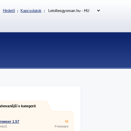
Hirdető
Kapcsolatok
|
|
ahovanější v kategorii
rowser 1.57
66
 néző.
Freeware