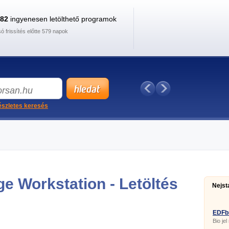
882
ingyenesen letölthető programok
só frissítés előtte 579 napok
szletes keresés
e Workstation - Letöltés
Nejst
EDFb
Bio jel