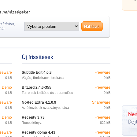
görgőj
os nehézségeket
 leírása,
óla.
Új frissítések
eeware
Subtitle Edit 4.0.3
Freeware
0 kB
Vágás, filmfeliratok fordítása
0 kB
Demo
BitLord 2.4.6-355
Freeware
0 kB
Torrentek letöltése és streamelése
0 kB
eeware
NoRec Extra 4.1.0.9
Shareware
0 kB
Az étkezések szabványosítása
0 kB
Demo
Recepty 3.73
Freeware
0 kB
Receptkönyv.
822 kB
eeware
Recepty doma 4.43
Freeware