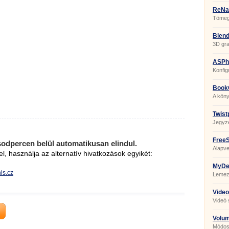
ReNa
Tömege
Blend
3D gra
ASPhe
Konfig
szerk
Book
A kön
Twist
Jegyz
FreeS
sodpercen belül automatikusan elindul.
Alapve
el, használja az alternatív hivatkozások egyikét:
MyDef
nis.cz
Lemez
törede
Video
Videó 
Volu
Módosí