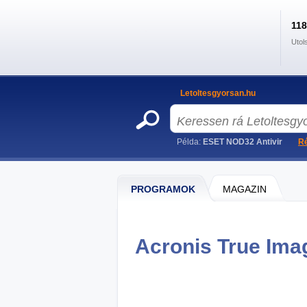
11
Utol
Letoltesgyorsan.hu
Példa:
ESET NOD32 Antivir
Ré
PROGRAMOK
MAGAZIN
Acronis True Imag