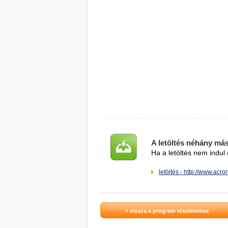
A letöltés néhány má
Ha a letöltés nem indul 
letöltés - http://www.acro
» vissza a program részleteihez