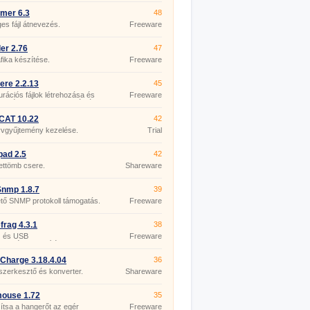
mer 6.3
48
s fájl átnevezés.
Freeware
er 2.76
47
fika készítése.
Freeware
re 2.2.13
45
urációs fájlok létrehozása és
Freeware
esztése az ASP.NET számára.
CAT 10.22
42
yvgyűjtemény kezelése.
Trial
pad 2.5
42
ettömb csere.
Shareware
nmp 1.8.7
39
tő SNMP protokoll támogatás.
Freeware
rag 4.3.1
38
 és USB
Freeware
zettségmentesítés.
Charge 3.18.4.04
36
szerkesztő és konverter.
Shareware
mouse 1.72
35
tsa a hangerőt az egér
Freeware