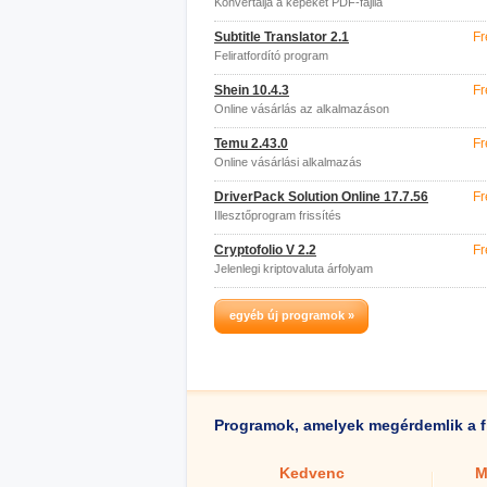
Konvertálja a képeket PDF-fájllá
Subtitle Translator 2.1
Fr
Feliratfordító program
Shein 10.4.3
Fr
Online vásárlás az alkalmazáson
keresztül
Temu 2.43.0
Fr
Online vásárlási alkalmazás
DriverPack Solution Online 17.7.56
Fr
Illesztőprogram frissítés
Cryptofolio V 2.2
Fr
Jelenlegi kriptovaluta árfolyam
egyéb új programok »
Programok, amelyek megérdemlik a f
Kedvenc
M