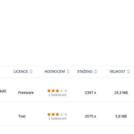
LICENCE
HODNOCENÍ
STAŽENO
VELIKOST
édő.
Freeware
2397 x
16,3 MB
1
hodnocení
Trial
2075 x
5,8 MB
1
hodnocení