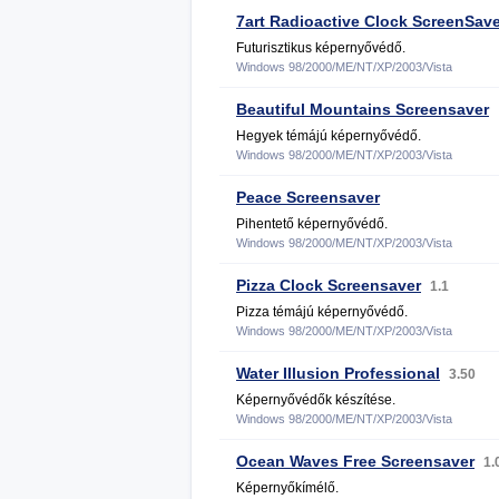
7art Radioactive Clock ScreenSave
Futurisztikus képernyővédő.
Windows 98/2000/ME/NT/XP/2003/Vista
Beautiful Mountains Screensaver
Hegyek témájú képernyővédő.
Windows 98/2000/ME/NT/XP/2003/Vista
Peace Screensaver
Pihentető képernyővédő.
Windows 98/2000/ME/NT/XP/2003/Vista
Pizza Clock Screensaver
1.1
Pizza témájú képernyővédő.
Windows 98/2000/ME/NT/XP/2003/Vista
Water Illusion Professional
3.50
Képernyővédők készítése.
Windows 98/2000/ME/NT/XP/2003/Vista
Ocean Waves Free Screensaver
1.
Képernyőkímélő.