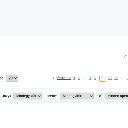
Ö
předchozí
1
2
…
7
8
9
10
11
…
 po
Jazyk
Licence
OS