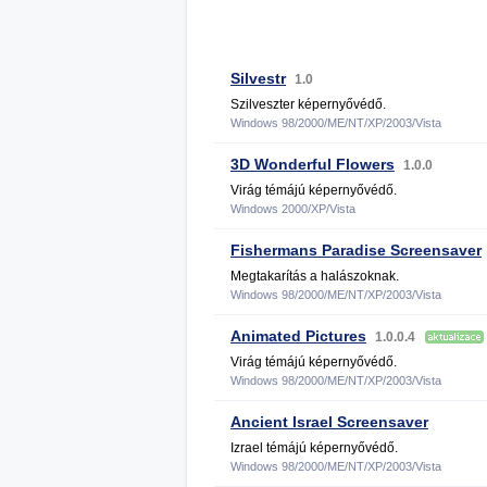
Silvestr
1.0
Szilveszter képernyővédő.
Windows 98/2000/ME/NT/XP/2003/Vista
3D Wonderful Flowers
1.0.0
Virág témájú képernyővédő.
Windows 2000/XP/Vista
Fishermans Paradise Screensaver
Megtakarítás a halászoknak.
Windows 98/2000/ME/NT/XP/2003/Vista
Animated Pictures
1.0.0.4
Virág témájú képernyővédő.
Windows 98/2000/ME/NT/XP/2003/Vista
Ancient Israel Screensaver
Izrael témájú képernyővédő.
Windows 98/2000/ME/NT/XP/2003/Vista