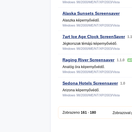
Windows 98/2000/ME/NT/XP/2003/Vista
Alaska Sunsets Screensaver
Alaszka képernyővédő.
Windows 98/2000/ME/NT/XP/2003/Vista
7art Ice Age Clock ScreenSaver
1.
Jégkorszak témájú képernyővédő.
Windows 98/2000/ME/NT/XP/2003/Vista
Raging River Screensaver
1.1.0
Analóg óra képernyővédő.
Windows 98/2000/ME/NT/XP/2003/Vista
Sedona Hotels Screensaver
1.0
Arizona képernyővédő.
Windows 98/2000/ME/NT/XP/2003/Vista
Zobrazeno
161
-
180
Zobrazovat