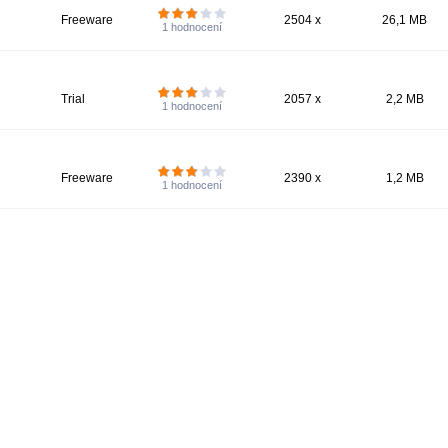
Freeware
2504 x
26,1 MB
1
hodnocení
Trial
2057 x
2,2 MB
1
hodnocení
Freeware
2390 x
1,2 MB
1
hodnocení