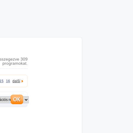
sszegezve 309
programokat.
15
16
další