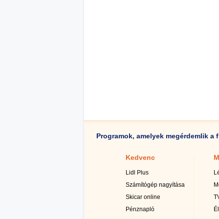
Programok, amelyek megérdemlik a f
Kedvenc
M
Lidl Plus
L
Számítógép nagyítása
M
Skicar online
TV
Pénznapló
É