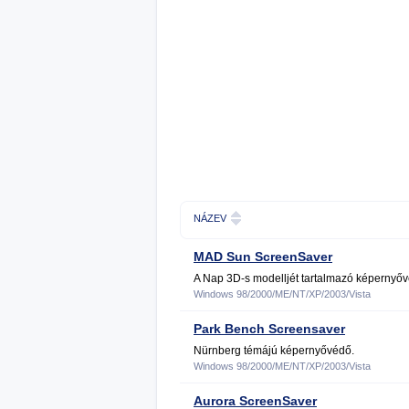
NÁZEV
MAD Sun ScreenSaver
A Nap 3D-s modelljét tartalmazó képernyőv
Windows 98/2000/ME/NT/XP/2003/Vista
Park Bench Screensaver
Nürnberg témájú képernyővédő.
Windows 98/2000/ME/NT/XP/2003/Vista
Aurora ScreenSaver