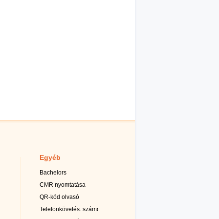
Egyéb
Bachelors
CMR nyomtatása
QR-kód olvasó
Telefonkövetés. számok