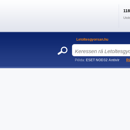
11
Utol
Letoltesgyorsan.hu
Példa:
ESET NOD32 Antivir
Ré