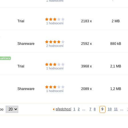
1
hodnocení
Trial
2183 x
2 MB
1
hodnocení
1
Shareware
2592 x
880 kB
2
hodnocení
Trial
3968 x
2,1 MB
1
hodnocení
Shareware
2089 x
1,2 MB
1
hodnocení
předchozí
1
2
…
7
8
9
10
11
…
 po