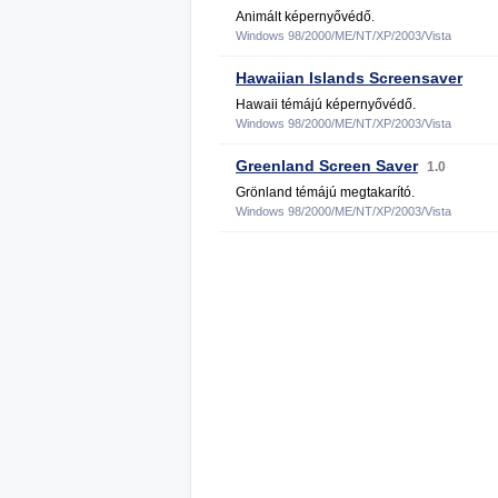
Animált képernyővédő.
Windows 98/2000/ME/NT/XP/2003/Vista
Hawaiian Islands Screensaver
Hawaii témájú képernyővédő.
Windows 98/2000/ME/NT/XP/2003/Vista
Greenland Screen Saver
1.0
Grönland témájú megtakarító.
Windows 98/2000/ME/NT/XP/2003/Vista