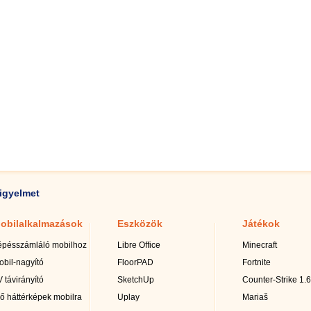
igyelmet
obilalkalmazások
Eszközök
Játékok
épésszámláló mobilhoz
Libre Office
Minecraft
obil-nagyító
FloorPAD
Fortnite
 távirányító
SketchUp
Counter-Strike 1.6
lő háttérképek mobilra
Uplay
Mariaš