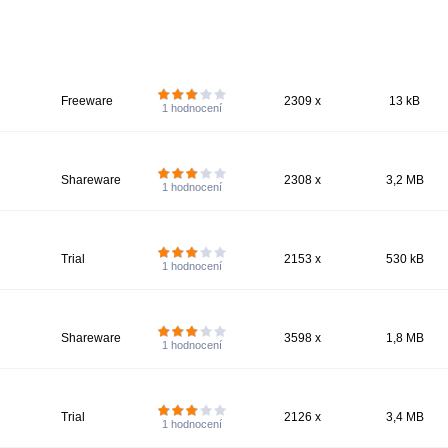
Freeware
2309 x
13 kB
1
hodnocení
Shareware
2308 x
3,2 MB
1
hodnocení
Trial
2153 x
530 kB
1
hodnocení
Shareware
3598 x
1,8 MB
1
hodnocení
Trial
2126 x
3,4 MB
1
hodnocení