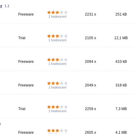
r
1.1
Freeware
2231 x
251 kB
1
hodnocení
Trial
2105 x
12,1 MB
1
hodnocení
Freeware
2094 x
410 kB
1
hodnocení
Freeware
2049 x
318 kB
1
hodnocení
Trial
2259 x
7,3 MB
1
hodnocení
0
Freeware
2605 x
4,1 MB