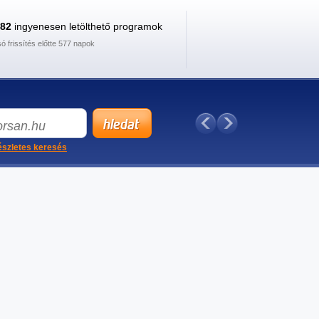
882
ingyenesen letölthető programok
só frissítés előtte 577 napok
szletes keresés