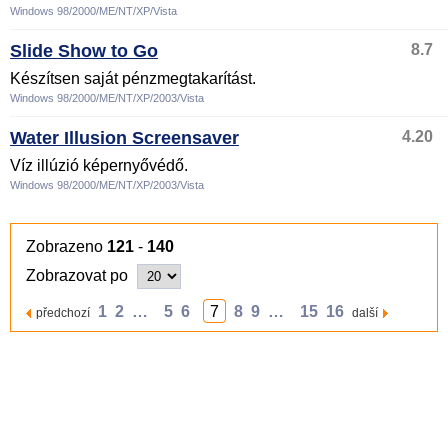
Windows 98/2000/ME/NT/XP/Vista
Slide Show to Go
8.7
Készítsen saját pénzmegtakarítást.
Windows 98/2000/ME/NT/XP/2003/Vista
Water Illusion Screensaver
4.20
Víz illúzió képernyővédő.
Windows 98/2000/ME/NT/XP/2003/Vista
Zobrazeno
121
-
140
Zobrazovat po
1
2
…
5
6
7
8
9
…
15
16
předchozí
další