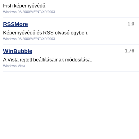
Fish képernyővédő.
Windows 98/2000/ME/NT/XP/2003
RSSMore
1.0
Képernyővédő és RSS olvasó egyben.
Windows 98/2000/ME/NT/XP/2003
WinBubble
1.76
A Vista rejtett beállításainak módosítása.
Windows Vista