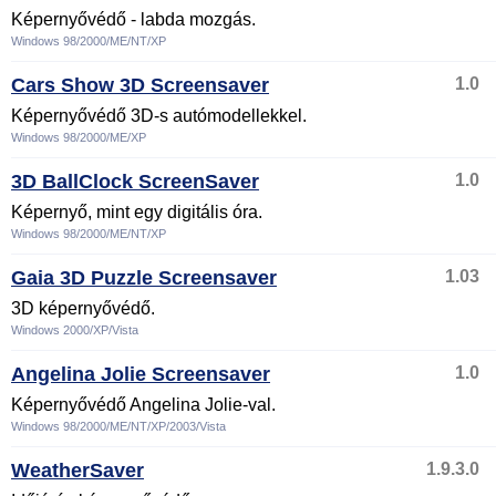
Képernyővédő - labda mozgás.
Windows 98/2000/ME/NT/XP
Cars Show 3D Screensaver
1.0
Képernyővédő 3D-s autómodellekkel.
Windows 98/2000/ME/XP
3D BallClock ScreenSaver
1.0
Képernyő, mint egy digitális óra.
Windows 98/2000/ME/NT/XP
Gaia 3D Puzzle Screensaver
1.03
3D képernyővédő.
Windows 2000/XP/Vista
Angelina Jolie Screensaver
1.0
Képernyővédő Angelina Jolie-val.
Windows 98/2000/ME/NT/XP/2003/Vista
WeatherSaver
1.9.3.0