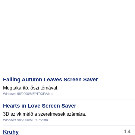
Falling Autumn Leaves Screen Saver
Megtakarító, őszi témával.
Windows 98/2000/ME/NT/XP/Vista
Hearts in Love Screen Saver
3D szívkímélő a szerelmesek számára.
Windows 98/2000/ME/XP/Vista
Kruhy
1.4