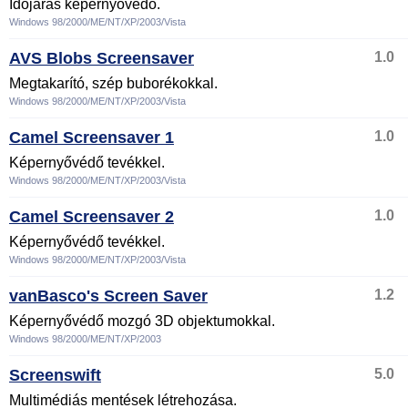
Időjárás képernyővédő.
Windows 98/2000/ME/NT/XP/2003/Vista
AVS Blobs Screensaver
1.0
Megtakarító, szép buborékokkal.
Windows 98/2000/ME/NT/XP/2003/Vista
Camel Screensaver 1
1.0
Képernyővédő tevékkel.
Windows 98/2000/ME/NT/XP/2003/Vista
Camel Screensaver 2
1.0
Képernyővédő tevékkel.
Windows 98/2000/ME/NT/XP/2003/Vista
vanBasco's Screen Saver
1.2
Képernyővédő mozgó 3D objektumokkal.
Windows 98/2000/ME/NT/XP/2003
Screenswift
5.0
Multimédiás mentések létrehozása.