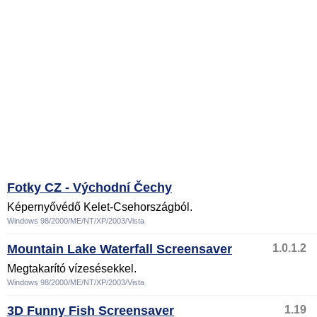
Fotky CZ - Východní Čechy
Képernyővédő Kelet-Csehországból.
Windows 98/2000/ME/NT/XP/2003/Vista
Mountain Lake Waterfall Screensaver
1.0.1.2
Megtakarító vízesésekkel.
Windows 98/2000/ME/NT/XP/2003/Vista
3D Funny Fish Screensaver
1.19