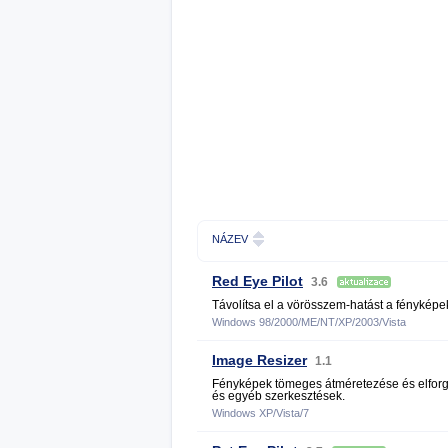
NÁZEV
Red Eye Pilot
3.6
Távolítsa el a vörösszem-hatást a fényképek
Windows 98/2000/ME/NT/XP/2003/Vista
Image Resizer
1.1
Fényképek tömeges átméretezése és elfor
és egyéb szerkesztések.
Windows XP/Vista/7