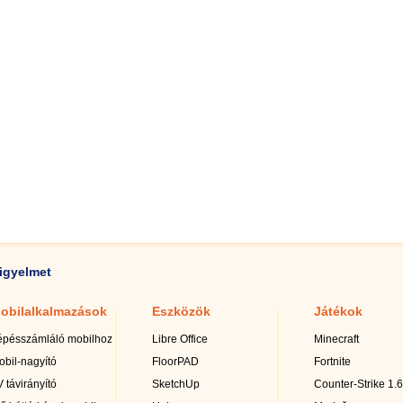
igyelmet
obilalkalmazások
Eszközök
Játékok
épésszámláló mobilhoz
Libre Office
Minecraft
obil-nagyító
FloorPAD
Fortnite
 távirányító
SketchUp
Counter-Strike 1.6