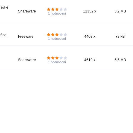
a házi
Shareware
12352 x
3,2 MB
1
hodnocení
tása.
Freeware
4408 x
73 kB
1
hodnocení
Shareware
4619 x
5,6 MB
1
hodnocení