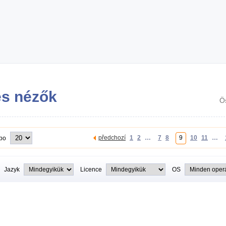
és nézők
Ö
předchozí
1
2
…
7
8
9
10
11
…
 po
Jazyk
Licence
OS