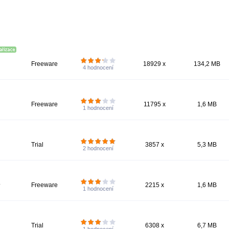
Freeware
18929 x
134,2 MB
4
hodnocení
Freeware
11795 x
1,6 MB
1
hodnocení
Trial
3857 x
5,3 MB
2
hodnocení
.
Freeware
2215 x
1,6 MB
1
hodnocení
Trial
6308 x
6,7 MB