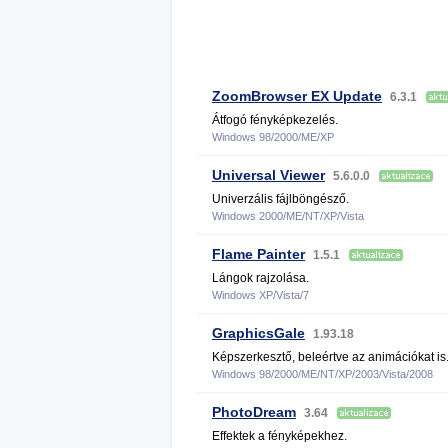
ZoomBrowser EX Update
6.3.1
Átfogó fényképkezelés.
Windows 98/2000/ME/XP
Universal Viewer
5.6.0.0
Univerzális fájlböngésző.
Windows 2000/ME/NT/XP/Vista
Flame Painter
1.5.1
Lángok rajzolása.
Windows XP/Vista/7
GraphicsGale
1.93.18
Képszerkesztő, beleértve az animációkat is
Windows 98/2000/ME/NT/XP/2003/Vista/2008
PhotoDream
3.64
Effektek a fényképekhez.