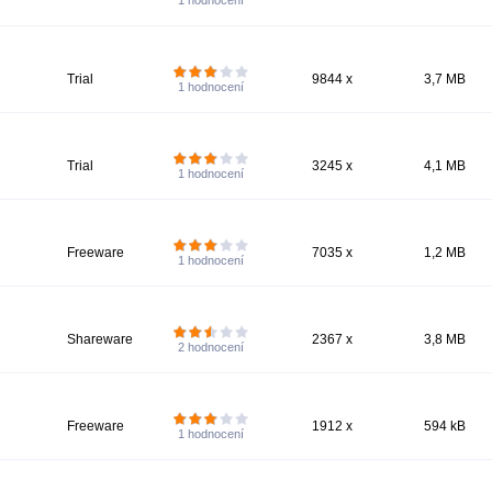
1
hodnocení
Trial
9844 x
3,7 MB
1
hodnocení
Trial
3245 x
4,1 MB
1
hodnocení
Freeware
7035 x
1,2 MB
1
hodnocení
Shareware
2367 x
3,8 MB
2
hodnocení
Freeware
1912 x
594 kB
1
hodnocení