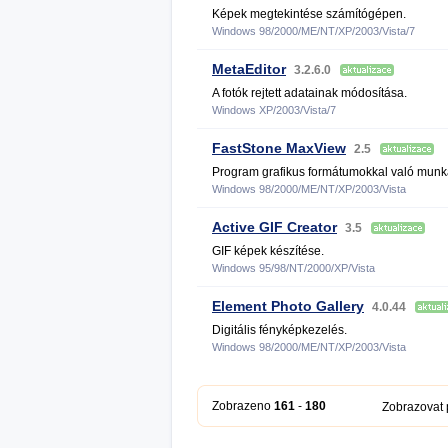
Képek megtekintése számítógépen.
Windows 98/2000/ME/NT/XP/2003/Vista/7
MetaEditor
3.2.6.0
A fotók rejtett adatainak módosítása.
Windows XP/2003/Vista/7
FastStone MaxView
2.5
Program grafikus formátumokkal való munk
Windows 98/2000/ME/NT/XP/2003/Vista
Active GIF Creator
3.5
GIF képek készítése.
Windows 95/98/NT/2000/XP/Vista
Element Photo Gallery
4.0.44
Digitális fényképkezelés.
Windows 98/2000/ME/NT/XP/2003/Vista
Zobrazeno
161
-
180
Zobrazovat