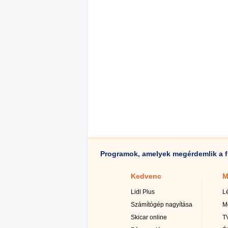
Programok, amelyek megérdemlik a f
Kedvenc
M
Lidl Plus
L
Számítógép nagyítása
M
Skicar online
TV