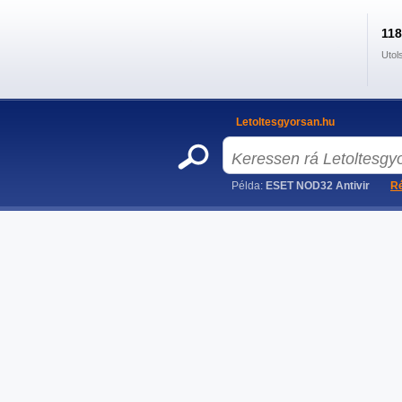
11
Utol
Letoltesgyorsan.hu
Példa:
ESET NOD32 Antivir
Ré