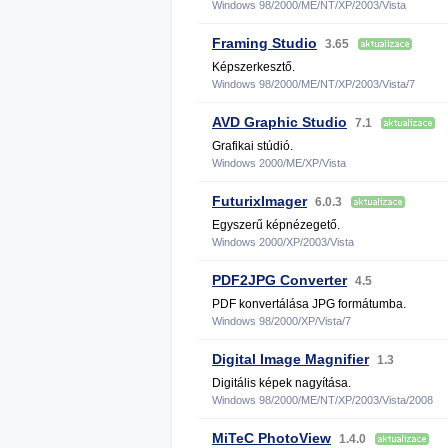
Windows 98/2000/ME/NT/XP/2003/Vista
Framing Studio
3.65
Képszerkesztő.
Windows 98/2000/ME/NT/XP/2003/Vista/7
AVD Graphic Studio
7.1
Grafikai stúdió.
Windows 2000/ME/XP/Vista
FuturixImager
6.0.3
Egyszerű képnézegető.
Windows 2000/XP/2003/Vista
PDF2JPG Converter
4.5
PDF konvertálása JPG formátumba.
Windows 98/2000/XP/Vista/7
Digital Image Magnifier
1.3
Digitális képek nagyítása.
Windows 98/2000/ME/NT/XP/2003/Vista/2008
MiTeC PhotoView
1.4.0