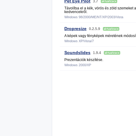
Pet Eye Pilot
3.7
Távolítsa el a kék, vörös és zöld szemeket 
kedvencekről.
Windows 98/2000/ME/NT/XP/2003/Vista
Dropresize
0.2.5.9
A képek vagy fényképek méretének módosí
Windows XP/Vista/7
Soundslides
1.9.4
Prezentációk készítése.
Windows 2000/XP