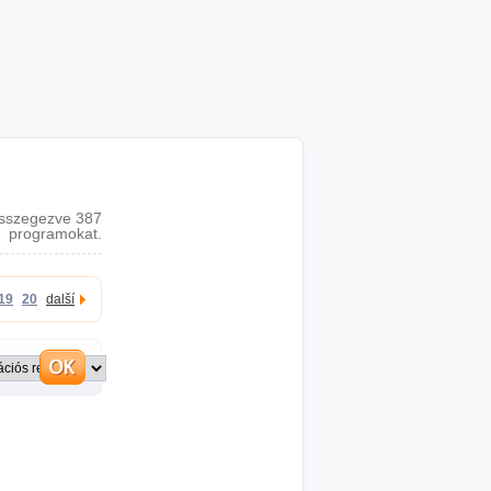
sszegezve 387
programokat.
19
20
další