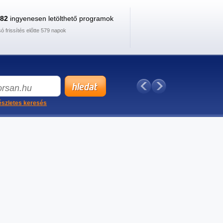
882
ingyenesen letölthető programok
só frissítés előtte 579 napok
szletes keresés