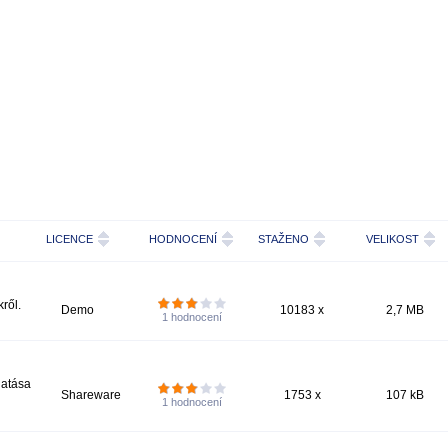
LICENCE
HODNOCENÍ
STAŽENO
VELIKOST
ről.
Demo
10183 x
2,7 MB
1
hodnocení
gatása
Shareware
1753 x
107 kB
1
hodnocení