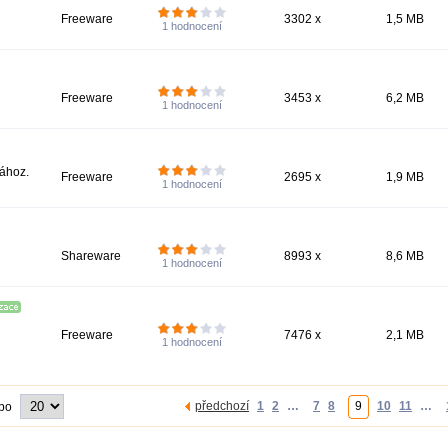
Freeware
3302 x
1,5 MB
1
hodnocení
Freeware
3453 x
6,2 MB
1
hodnocení
ához.
Freeware
2695 x
1,9 MB
1
hodnocení
Shareware
8993 x
8,6 MB
1
hodnocení
Freeware
7476 x
2,1 MB
1
hodnocení
předchozí
1
2
…
7
8
9
10
11
…
 po