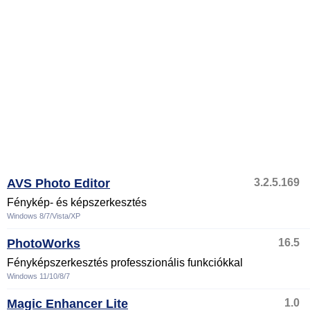
AVS Photo Editor
3.2.5.169
Fénykép- és képszerkesztés
Windows 8/7/Vista/XP
PhotoWorks
16.5
Fényképszerkesztés professzionális funkciókkal
Windows 11/10/8/7
Magic Enhancer Lite
1.0