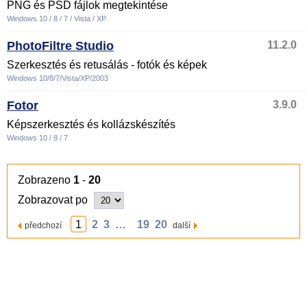
PNG és PSD fájlok megtekintése
Windows 10 / 8 / 7 / Vista / XP
PhotoFiltre Studio
11.2.0
Szerkesztés és retusálás - fotók és képek
Windows 10/8/7/Vista/XP/2003
Fotor
3.9.0
Képszerkesztés és kollázskészítés
Windows 10 / 8 / 7
Zobrazeno
1
-
20
Zobrazovat po
1
2
3
…
19
20
předchozí
další