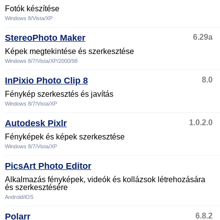
Fotók készítése
Windows 8/Vista/XP
StereoPhoto Maker
6.29a
Képek megtekintése és szerkesztése
Windows 8/7/Vista/XP/2000/98
InPixio Photo Clip 8
8.0
Fénykép szerkesztés és javítás
Windows 8/7/Vista/XP
Autodesk Pixlr
1.0.2.0
Fényképek és képek szerkesztése
Windows 8/7/Vista/XP
PicsArt Photo Editor
Alkalmazás fényképek, videók és kollázsok létrehozására
és szerkesztésére
Android/iOS
Polarr
6.8.2