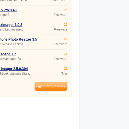
konvertálása PDF-be.
Shareware
 View 8.40
26
zegető.
Freeware
ixImager 6.0.3
23
erű képnézegető.
Freeware
tone Photo Resizer 3.5
22
erkesztő eszköz.
Freeware
scape 3.7
21
oztató kép- és
Freeware
erkesztés
Imager 2.5.0.304
21
épek optimalizálása.
Trial
egyéb programok »