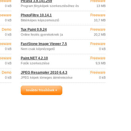
eeware
Picasa 3.9.141.259
Freeware
0 kB
Program fényképek szerkesztéséhez és
13 MB
megosztásához
eeware
PhotoFiltre 10.14.1
Freeware
0 kB
Bittérképes képszerkesztő
10,7 MB
Demo
Tux Paint 0.9.24
Freeware
0 kB
Online festés gyerekeknek (a
20,2 MB
legkisebbeknek)
eeware
FastStone Image Viewer 7.5
Freeware
0 kB
Nem csak képnézegető
0 kB
eeware
Paint.NET 4.2.10
Freeware
0 kB
Fotók szerkesztése
9,9 MB
Demo
JPEG Resampler 2010 6.4.3
Freeware
0 kB
JPEG képek tömeges átméretezése
0 kB
további frissítések »