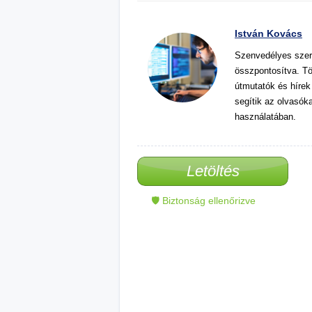
István Kovács
Szenvedélyes szer
összpontosítva. Tö
útmutatók és hírek
segítik az olvasók
használatában.
Letöltés
🛡 Biztonság ellenőrizve