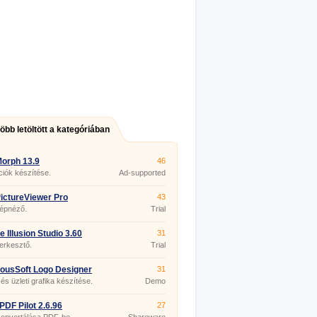
több letöltött a kategóriában
orph 13.9
46
iók készítése.
Ad-supported
ictureViewer Pro
43
50.0
épnéző.
Trial
e Illusion Studio 3.60
31
erkesztő.
Trial
ousSoft Logo Designer
31
és üzleti grafika készítése.
Demo
PDF Pilot 2.6.96
27