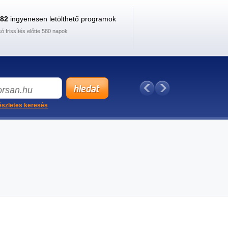
882
ingyenesen letölthető programok
só frissítés előtte 580 napok
szletes keresés