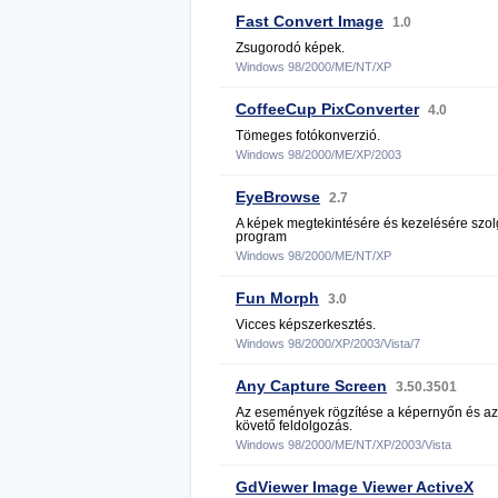
Fast Convert Image
1.0
Zsugorodó képek.
Windows 98/2000/ME/NT/XP
CoffeeCup PixConverter
4.0
Tömeges fotókonverzió.
Windows 98/2000/ME/XP/2003
EyeBrowse
2.7
A képek megtekintésére és kezelésére szol
program
Windows 98/2000/ME/NT/XP
Fun Morph
3.0
Vicces képszerkesztés.
Windows 98/2000/XP/2003/Vista/7
Any Capture Screen
3.50.3501
Az események rögzítése a képernyőn és az
követő feldolgozás.
Windows 98/2000/ME/NT/XP/2003/Vista
GdViewer Image Viewer ActiveX