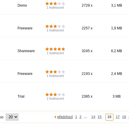
Demo
2729 x
3,1 MB
1
hodnocení
Freeware
2257 x
1,9 MB
1
hodnocení
Shareware
3245 x
6,2 MB
1
hodnocení
Freeware
2193 x
2,4 MB
1
hodnocení
Trial
2385 x
3 MB
1
hodnocení
předchozí
1
2
…
14
15
16
17
18
 po