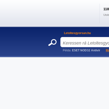
11
Utol
Letoltesgyorsan.hu
Példa:
ESET NOD32 Antivir
Ré