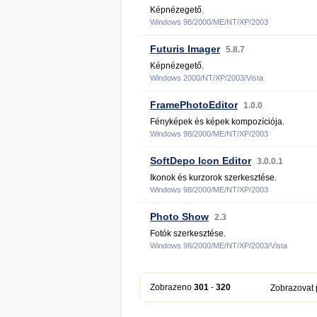
Képnézegető.
Windows 98/2000/ME/NT/XP/2003
Futuris Imager
5.8.7
Képnézegető.
Windows 2000/NT/XP/2003/Vista
FramePhotoEditor
1.0.0
Fényképek és képek kompozíciója.
Windows 98/2000/ME/NT/XP/2003
SoftDepo Icon Editor
3.0.0.1
Ikonok és kurzorok szerkesztése.
Windows 98/2000/ME/NT/XP/2003
Photo Show
2.3
Fotók szerkesztése.
Windows 98/2000/ME/NT/XP/2003/Vista
Zobrazeno
301
-
320
Zobrazovat