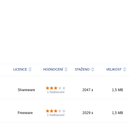
LICENCE
HODNOCENÍ
STAŽENO
VELIKOST
Shareware
2047 x
1,5 MB
1
hodnocení
Freeware
2029 x
1,5 MB
1
hodnocení