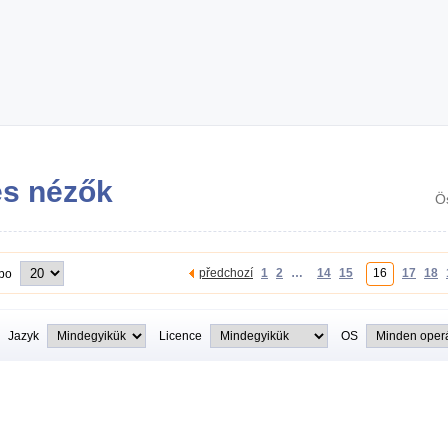
és nézők
Ö
předchozí
1
2
…
14
15
16
17
18
 po
Jazyk
Licence
OS