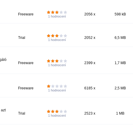
Freeware
2056 x
598 kB
1
hodnocení
Trial
2052 x
6,5 MB
1
hodnocení
gáló
Freeware
2399 x
1,7 MB
1
hodnocení
Freeware
6185 x
2,5 MB
1
hodnocení
 azt
Trial
2523 x
1 MB
1
hodnocení