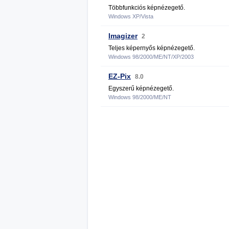
Többfunkciós képnézegető.
Windows XP/Vista
Imagizer
2
Teljes képernyős képnézegető.
Windows 98/2000/ME/NT/XP/2003
EZ-Pix
8.0
Egyszerű képnézegető.
Windows 98/2000/ME/NT