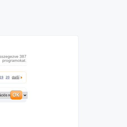
sszegezve 387
programokat.
19
20
další