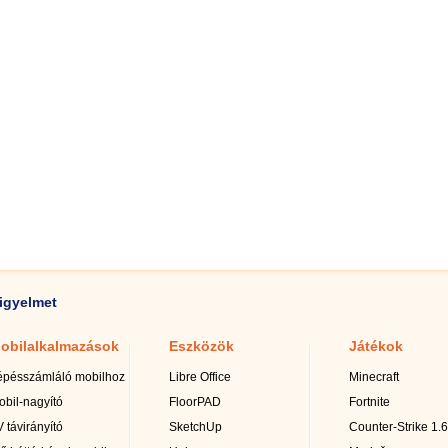
igyelmet
obilalkalmazások
Eszközök
Játékok
épésszámláló mobilhoz
Libre Office
Minecraft
obil-nagyító
FloorPAD
Fortnite
 távirányító
SketchUp
Counter-Strike 1.6