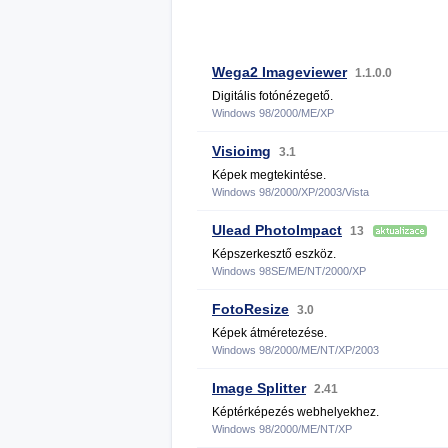
Wega2 Imageviewer
1.1.0.0
Digitális fotónézegető.
Windows 98/2000/ME/XP
Visioimg
3.1
Képek megtekintése.
Windows 98/2000/XP/2003/Vista
Ulead PhotoImpact
13
Képszerkesztő eszköz.
Windows 98SE/ME/NT/2000/XP
FotoResize
3.0
Képek átméretezése.
Windows 98/2000/ME/NT/XP/2003
Image Splitter
2.41
Képtérképezés webhelyekhez.
Windows 98/2000/ME/NT/XP