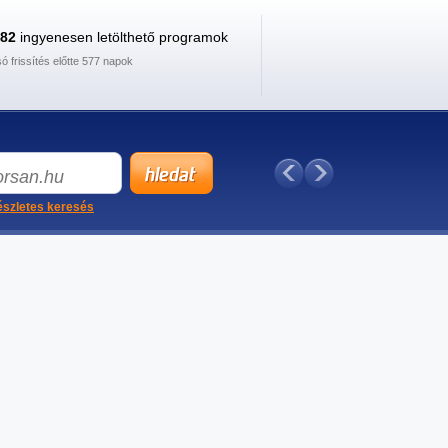
882
ingyenesen letölthető programok
só frissítés előtte 577 napok
szletes keresés