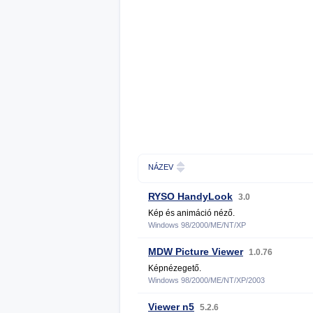
NÁZEV
RYSO HandyLook
3.0
Kép és animáció néző.
Windows 98/2000/ME/NT/XP
MDW Picture Viewer
1.0.76
Képnézegető.
Windows 98/2000/ME/NT/XP/2003
Viewer n5
5.2.6