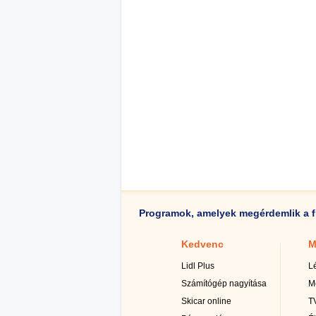
Programok, amelyek megérdemlik a f
Kedvenc
M
Lidl Plus
L
Számítógép nagyítása
M
Skicar online
TV