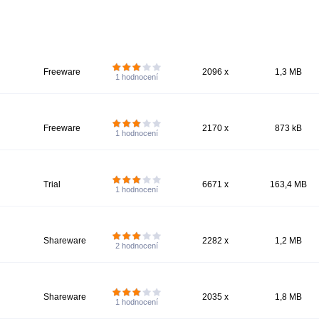
Freeware
2096 x
1,3 MB
1
hodnocení
Freeware
2170 x
873 kB
1
hodnocení
Trial
6671 x
163,4 MB
1
hodnocení
Shareware
2282 x
1,2 MB
2
hodnocení
Shareware
2035 x
1,8 MB
1
hodnocení