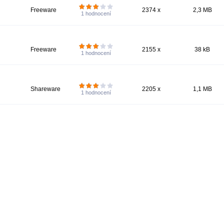
Freeware
2374 x
2,3 MB
1
hodnocení
Freeware
2155 x
38 kB
1
hodnocení
Shareware
2205 x
1,1 MB
1
hodnocení