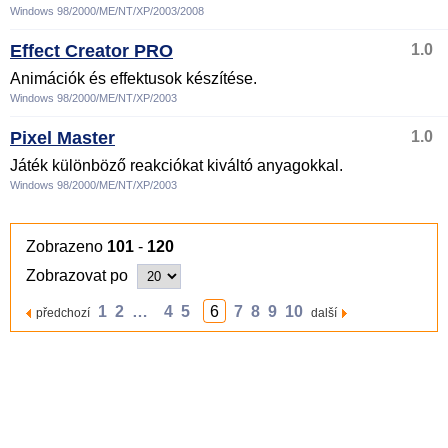
Windows 98/2000/ME/NT/XP/2003/2008
Effect Creator PRO
1.0
Animációk és effektusok készítése.
Windows 98/2000/ME/NT/XP/2003
Pixel Master
1.0
Játék különböző reakciókat kiváltó anyagokkal.
Windows 98/2000/ME/NT/XP/2003
Zobrazeno
101
-
120
Zobrazovat po
1
2
…
4
5
6
7
8
9
10
předchozí
další