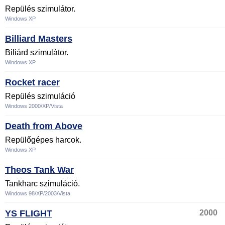
Repülés szimulátor.
Windows XP
Billiard Masters
Biliárd szimulátor.
Windows XP
Rocket racer
Repülés szimuláció
Windows 2000/XP/Vista
Death from Above
Repülőgépes harcok.
Windows XP
Theos Tank War
Tankharc szimuláció.
Windows 98/XP/2003/Vista
YS FLIGHT
2000