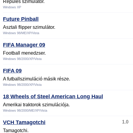
Repülés szimulátor.
Windows XP
Future Pinball
Asztali flipper szimulátor.
Windows 98/ME/XP/Vista
FIFA Manager 09
Football menedzser.
Windows 98/2000/XP/Vista
FIFA 09
A futballszimuláció másik része.
Windows 98/2000/XP/Vista
18 Wheels of Steel American Long Haul
Amerikai traktorok szimulációja.
Windows 98/2000/ME/XP/Vista
VCH Tamagotchi
1.0
Tamagotchi.