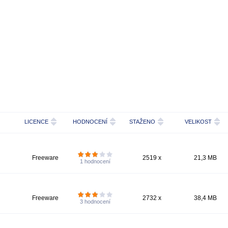
LICENCE
HODNOCENÍ
STAŽENO
VELIKOST
Freeware
2519 x
21,3 MB
1
hodnocení
Freeware
2732 x
38,4 MB
3
hodnocení