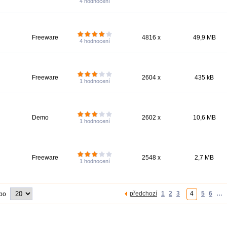
4
hodnocení
Freeware
4816 x
49,9 MB
4
hodnocení
Freeware
2604 x
435 kB
1
hodnocení
Demo
2602 x
10,6 MB
1
hodnocení
Freeware
2548 x
2,7 MB
1
hodnocení
předchozí
1
2
3
4
5
6
…
 po