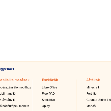
igyelmet
obilalkalmazások
Eszközök
Játékok
épésszámláló mobilhoz
Libre Office
Minecraft
obil-nagyító
FloorPAD
Fortnite
 távirányító
SketchUp
Counter-Strike 1.6
lő háttérképek mobilra
Uplay
Mariaš