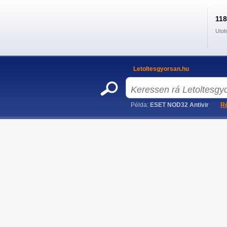
11
Utol
Letoltesgyorsan.hu
Példa:
ESET NOD32 Antivir
Ré