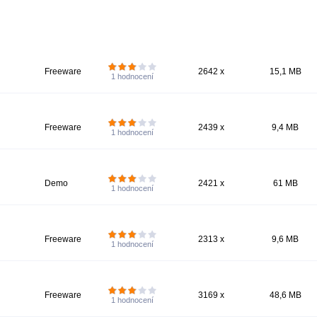
Freeware
2642 x
15,1 MB
1
hodnocení
Freeware
2439 x
9,4 MB
1
hodnocení
Demo
2421 x
61 MB
1
hodnocení
Freeware
2313 x
9,6 MB
1
hodnocení
Freeware
3169 x
48,6 MB
1
hodnocení