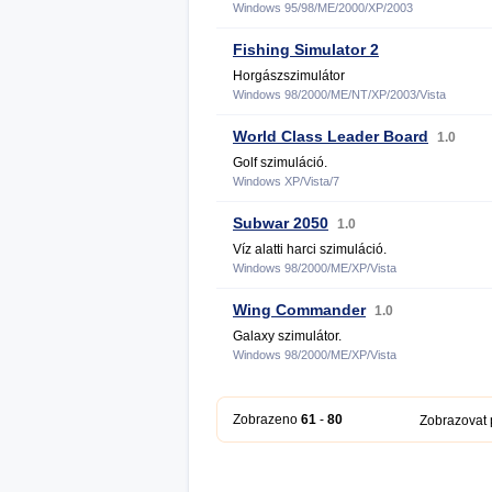
Windows 95/98/ME/2000/XP/2003
Fishing Simulator 2
Horgászszimulátor
Windows 98/2000/ME/NT/XP/2003/Vista
World Class Leader Board
1.0
Golf szimuláció.
Windows XP/Vista/7
Subwar 2050
1.0
Víz alatti harci szimuláció.
Windows 98/2000/ME/XP/Vista
Wing Commander
1.0
Galaxy szimulátor.
Windows 98/2000/ME/XP/Vista
Zobrazeno
61
-
80
Zobrazovat