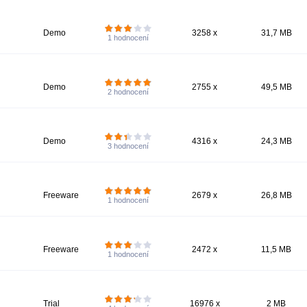
Demo
3258 x
31,7 MB
1
hodnocení
Demo
2755 x
49,5 MB
2
hodnocení
Demo
4316 x
24,3 MB
3
hodnocení
Freeware
2679 x
26,8 MB
1
hodnocení
Freeware
2472 x
11,5 MB
1
hodnocení
Trial
16976 x
2 MB