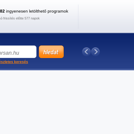
882
ingyenesen letölthető programok
só frissítés előtte 577 napok
szletes keresés