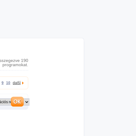
sszegezve 190
programokat.
9
10
další