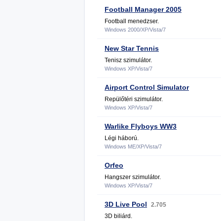
Football Manager 2005
Football menedzser.
Windows 2000/XP/Vista/7
New Star Tennis
Tenisz szimulátor.
Windows XP/Vista/7
Airport Control Simulator
Repülőtéri szimulátor.
Windows XP/Vista/7
Warlike Flyboys WW3
Légi háború.
Windows ME/XP/Vista/7
Orfeo
Hangszer szimulátor.
Windows XP/Vista/7
3D Live Pool
2.705
3D biliárd.