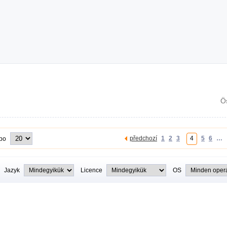
Ö
předchozí
1
2
3
4
5
6
…
 po
Jazyk
Licence
OS