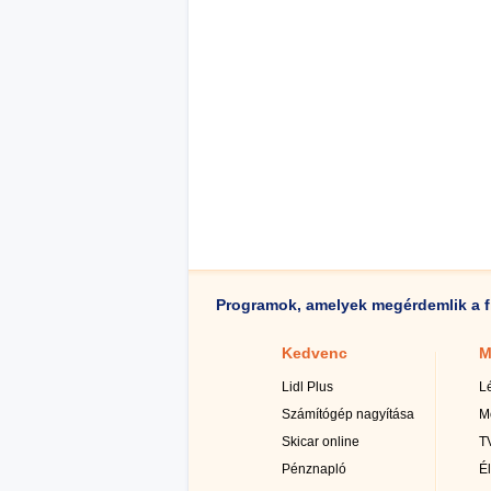
Programok, amelyek megérdemlik a f
Kedvenc
M
Lidl Plus
L
Számítógép nagyítása
M
Skicar online
TV
Pénznapló
É