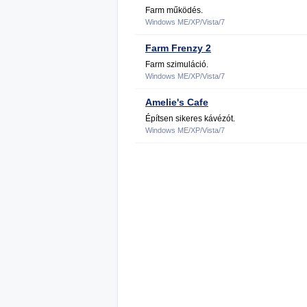
Farm működés.
Windows ME/XP/Vista/7
Farm Frenzy 2
Farm szimuláció.
Windows ME/XP/Vista/7
Amelie's Cafe
Építsen sikeres kávézót.
Windows ME/XP/Vista/7