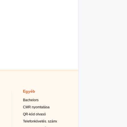
Egyéb
Bachelors
CMR nyomtatása
QR-kód olvasó
Telefonkövetés. számok