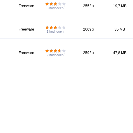
Freeware
2552 x
19,7 MB
3
hodnocení
Freeware
2609 x
35 MB
1
hodnocení
Freeware
2592 x
47,8 MB
2
hodnocení