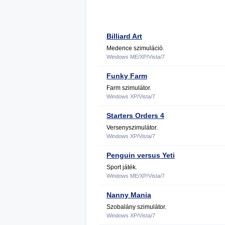
Billiard Art
Medence szimuláció.
Windows ME/XP/Vista/7
Funky Farm
Farm szimulátor.
Windows XP/Vista/7
Starters Orders 4
Versenyszimulátor.
Windows XP/Vista/7
Penguin versus Yeti
Sport játék.
Windows ME/XP/Vista/7
Nanny Mania
Szobalány szimulátor.
Windows XP/Vista/7