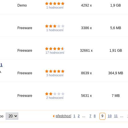
Demo
4292 x
1,9 GB
1
hodnocení
Freeware
3386 x
5,6 MB
1
hodnocení
Freeware
32661 x
1,91 GB
17
hodnocení
.1
a.
Freeware
8639 x
364,9 MB
3
hodnocení
Freeware
5631 x
7 MB
2
hodnocení
předchozí
1
2
…
7
8
9
10
11
…
 po