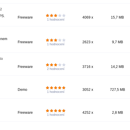
 2
PS.
Freeware
4069 x
15,7 MB
1
hodnocení
k nem
Freeware
2623 x
9,7 MB
1
hodnocení
ta
Freeware
3716 x
14,2 MB
2
hodnocení
Demo
3052 x
727,5 MB
1
hodnocení
Freeware
4252 x
2,8 MB
1
hodnocení