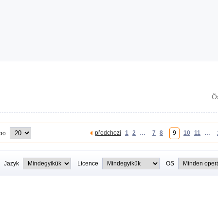
Ö
předchozí
1
2
…
7
8
9
10
11
…
 po
Jazyk
Licence
OS