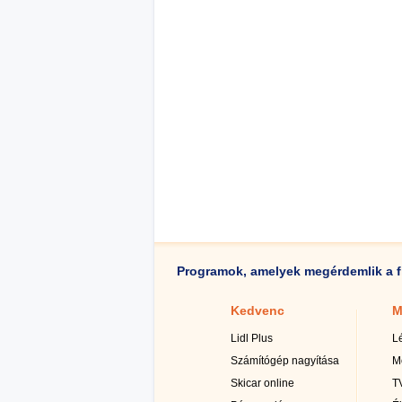
Programok, amelyek megérdemlik a f
Kedvenc
M
Lidl Plus
L
Számítógép nagyítása
M
Skicar online
TV