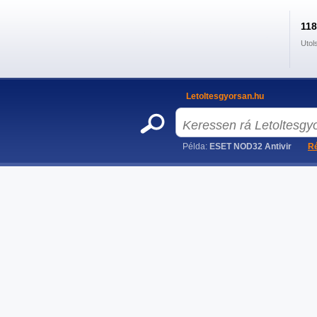
11
Utol
Letoltesgyorsan.hu
Példa:
ESET NOD32 Antivir
Ré