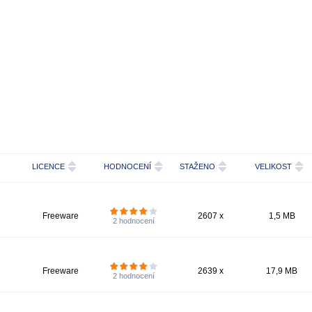
LICENCE
HODNOCENÍ
STAŽENO
VELIKOST
Freeware
2607 x
1,5 MB
2
hodnocení
Freeware
2639 x
17,9 MB
2
hodnocení