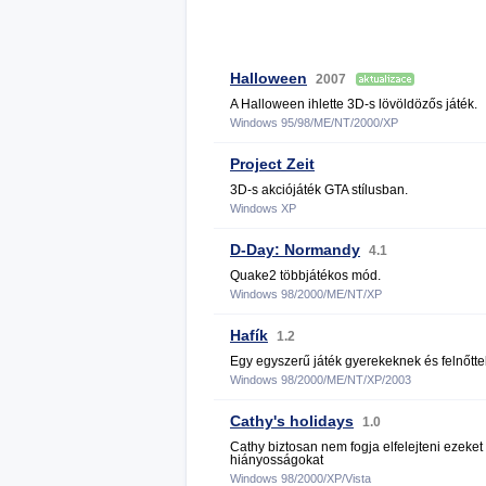
Halloween
2007
A Halloween ihlette 3D-s lövöldözős játék.
Windows 95/98/ME/NT/2000/XP
Project Zeit
3D-s akciójáték GTA stílusban.
Windows XP
D-Day: Normandy
4.1
Quake2 többjátékos mód.
Windows 98/2000/ME/NT/XP
Hafík
1.2
Egy egyszerű játék gyerekeknek és felnőtt
Windows 98/2000/ME/NT/XP/2003
Cathy's holidays
1.0
Cathy biztosan nem fogja elfelejteni ezeket
hiányosságokat
Windows 98/2000/XP/Vista