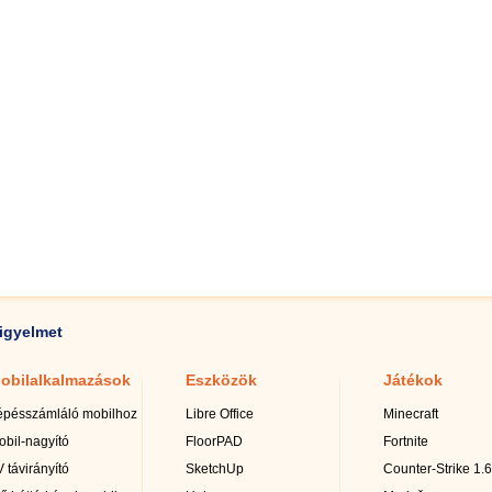
igyelmet
obilalkalmazások
Eszközök
Játékok
épésszámláló mobilhoz
Libre Office
Minecraft
obil-nagyító
FloorPAD
Fortnite
 távirányító
SketchUp
Counter-Strike 1.6