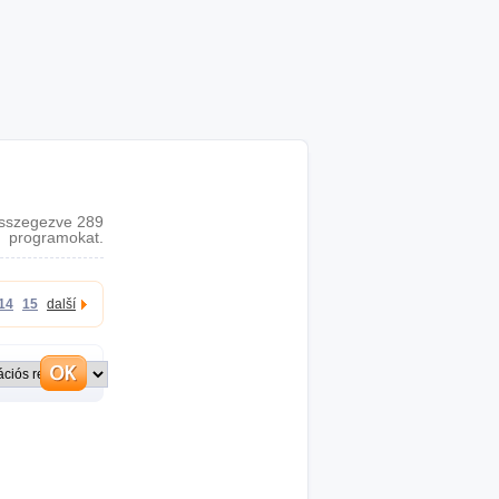
sszegezve 289
programokat.
14
15
další