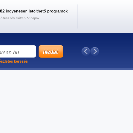
882
ingyenesen letölthető programok
só frissítés előtte 577 napok
szletes keresés