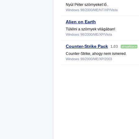
Nyúl Péter szörnyeket lő.
Windows 98/2000/ME/NT/XP/Vista
Alien on Earth
Túlélni a szörnyek világában!
Windows 98/2000/ME/XP/Vista
Counter-Strike Pack
1.03
Counter-Strike, ahogy nem ismered.
Windows 98/2000/ME/XP/2003