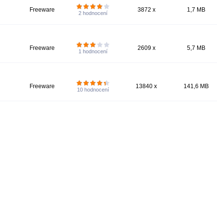
Freeware
3872 x
1,7 MB
2
hodnocení
Freeware
2609 x
5,7 MB
1
hodnocení
Freeware
13840 x
141,6 MB
10
hodnocení