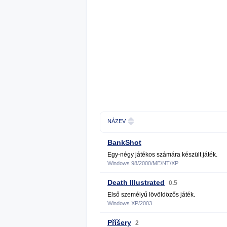
NÁZEV
BankShot
Egy-négy játékos számára készült játék.
Windows 98/2000/ME/NT/XP
Death Illustrated
0.5
Első személyű lövöldözős játék.
Windows XP/2003
Příšery
2