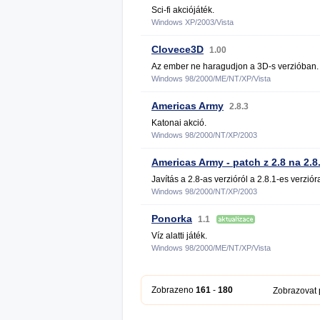
Sci-fi akciójáték.
Windows XP/2003/Vista
Clovece3D
1.00
Az ember ne haragudjon a 3D-s verzióban.
Windows 98/2000/ME/NT/XP/Vista
Americas Army
2.8.3
Katonai akció.
Windows 98/2000/NT/XP/2003
Americas Army - patch z 2.8 na 2.8
Javítás a 2.8-as verzióról a 2.8.1-es verziór
Windows 98/2000/NT/XP/2003
Ponorka
1.1
Víz alatti játék.
Windows 98/2000/ME/NT/XP/Vista
Zobrazeno
161
-
180
Zobrazovat