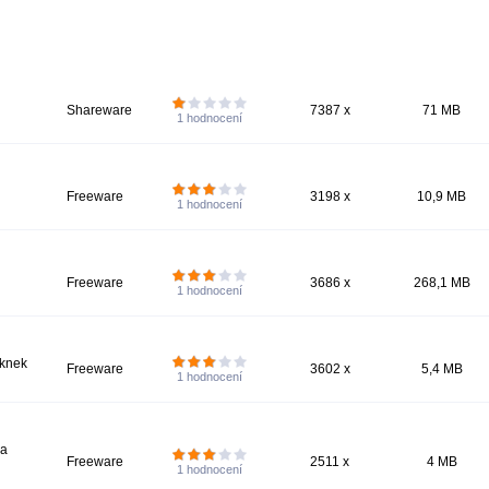
Shareware
7387 x
71 MB
1
hodnocení
Freeware
3198 x
10,9 MB
1
hodnocení
Freeware
3686 x
268,1 MB
1
hodnocení
eknek
Freeware
3602 x
5,4 MB
1
hodnocení
 a
Freeware
2511 x
4 MB
1
hodnocení