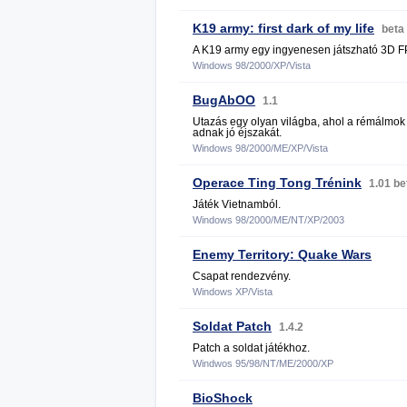
K19 army: first dark of my life
beta
A K19 army egy ingyenesen játszható 3D F
Windows 98/2000/XP/Vista
BugAbOO
1.1
Utazás egy olyan világba, ahol a rémálmo
adnak jó éjszakát.
Windows 98/2000/ME/XP/Vista
Operace Ting Tong Trénink
1.01 be
Játék Vietnamból.
Windows 98/2000/ME/NT/XP/2003
Enemy Territory: Quake Wars
Csapat rendezvény.
Windows XP/Vista
Soldat Patch
1.4.2
Patch a soldat játékhoz.
Windwos 95/98/NT/ME/2000/XP
BioShock