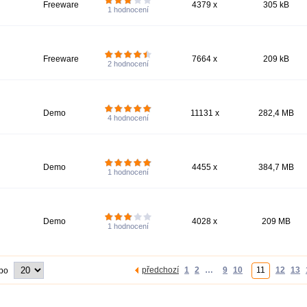
Freeware
4379 x
305 kB
1
hodnocení
Freeware
7664 x
209 kB
2
hodnocení
Demo
11131 x
282,4 MB
4
hodnocení
Demo
4455 x
384,7 MB
1
hodnocení
Demo
4028 x
209 MB
1
hodnocení
předchozí
1
2
…
9
10
11
12
13
 po