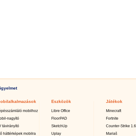
igyelmet
obilalkalmazások
Eszközök
Játékok
épésszámláló mobilhoz
Libre Office
Minecraft
obil-nagyító
FloorPAD
Fortnite
 távirányító
SketchUp
Counter-Strike 1.6
lő háttérképek mobilra
Uplay
Mariaš