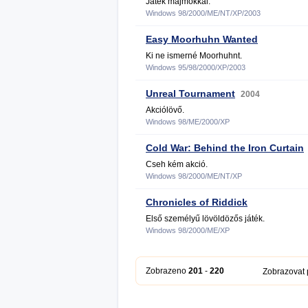
Játék majmokkal.
Windows 98/2000/ME/NT/XP/2003
Easy Moorhuhn Wanted
Ki ne ismerné Moorhuhnt.
Windows 95/98/2000/XP/2003
Unreal Tournament
2004
Akciólövő.
Windows 98/ME/2000/XP
Cold War: Behind the Iron Curtain
Cseh kém akció.
Windows 98/2000/ME/NT/XP
Chronicles of Riddick
Első személyű lövöldözős játék.
Windows 98/2000/ME/XP
Zobrazeno
201
-
220
Zobrazovat