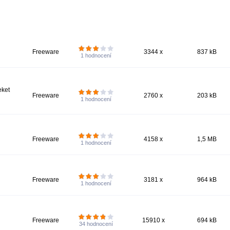
Freeware
3344 x
837 kB
1
hodnocení
eket
Freeware
2760 x
203 kB
1
hodnocení
Freeware
4158 x
1,5 MB
1
hodnocení
Freeware
3181 x
964 kB
1
hodnocení
Freeware
15910 x
694 kB
34
hodnocení