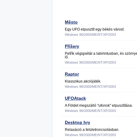
Město
Egy UFO elpusztít egy békés várost.
Windows 98/2000/ME/NT/XP/2003
Příšery
Petřík végigsétál a labirintusban, és szörny
lő.
Windows 98/2000/ME/NT/XP/2003
Raptor
Klasszikus akciójáték.
Windows 98/2000/ME/NT/XP/2003
UFOAtack
A Földet megszálló "ufonok" elpusztítása.
Windows 98/2000/ME/NT/XP/2003
Desktop hry
Relaxáció a felületroncsolásban.
Windows 98/2000/ME/NT/XP/2003