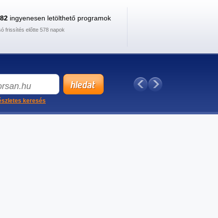
882
ingyenesen letölthető programok
só frissítés előtte 578 napok
szletes keresés