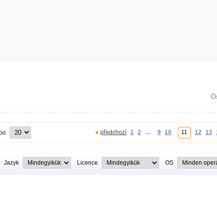
Ö
předchozí
1
2
…
9
10
11
12
13
 po
Jazyk
Licence
OS