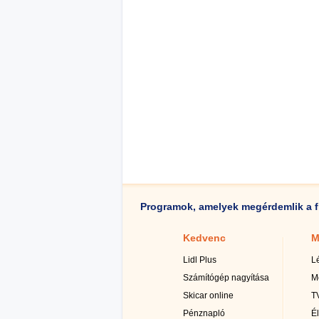
Programok, amelyek megérdemlik a f
Kedvenc
M
Lidl Plus
L
Számítógép nagyítása
M
Skicar online
TV
Pénznapló
É