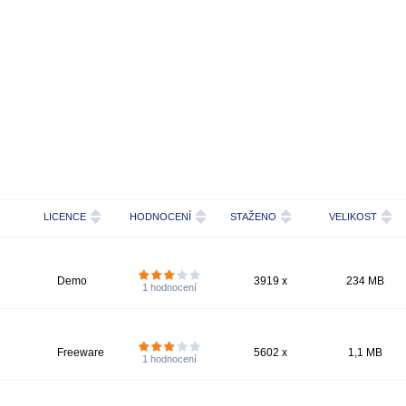
LICENCE
HODNOCENÍ
STAŽENO
VELIKOST
Demo
3919 x
234 MB
1
hodnocení
Freeware
5602 x
1,1 MB
1
hodnocení