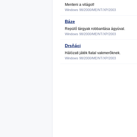
Menteni a világot!
Windows 98/2000/ME/NT/XP/2003
Báze
Repülő tárgyak robbantása ágyúval.
Windows 98/2000/ME/NT/XP/2003
Drsňáci
Hálózati játék fiatal vakmerőknek.
Windows 98/2000/ME/NT/XP/2003