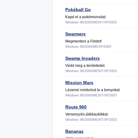
Pokéball Go
Kapd el a pokémonodat.
Windows 98/2000/ME/NT/XP/2003
Swarmers
Megmenteni a Földet!
Windows 98/2000/ME/XP/2003
Swamp Invaders
Védd meg a területedet.
Windows 98/2000/ME/NT/XP/2003
Mission Mars
Lézerrel rombolod le a tornyokat.
Windows 98/2000/ME/NT/XP/2003
Route 960
Versenyzés játékautókkal.
Windows 98/2000/ME/NT/XP/2003
Bananaz