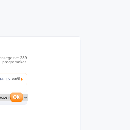
sszegezve 289
programokat.
14
15
další