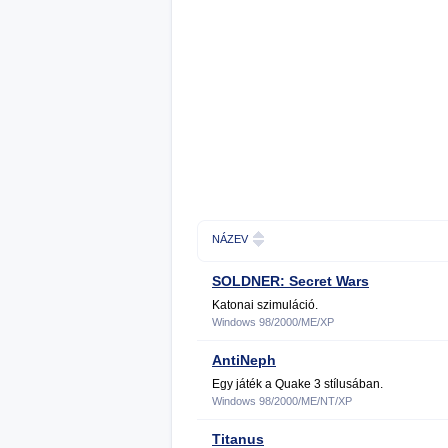
NÁZEV
SOLDNER: Secret Wars
Katonai szimuláció.
Windows 98/2000/ME/XP
AntiNeph
Egy játék a Quake 3 stílusában.
Windows 98/2000/ME/NT/XP
Titanus