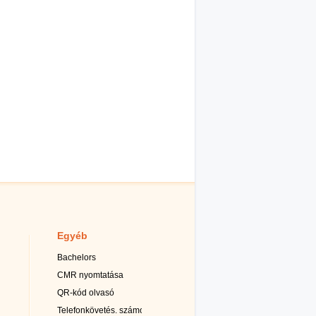
Egyéb
Bachelors
CMR nyomtatása
QR-kód olvasó
Telefonkövetés. számok