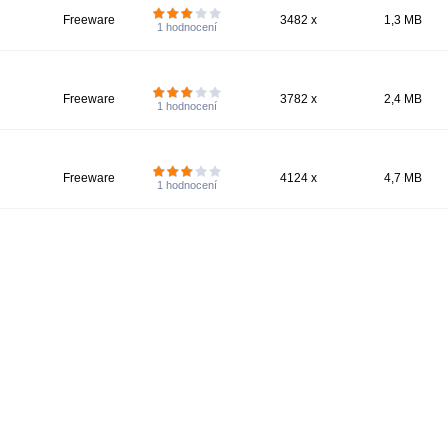
Freeware
3482 x
1,3 MB
1
hodnocení
Freeware
3782 x
2,4 MB
1
hodnocení
Freeware
4124 x
4,7 MB
1
hodnocení