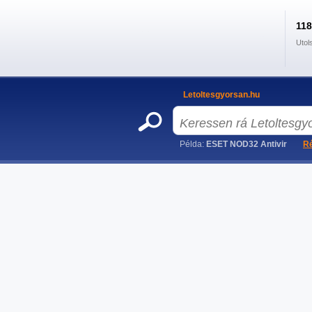
11
Utol
Letoltesgyorsan.hu
Példa:
ESET NOD32 Antivir
Ré