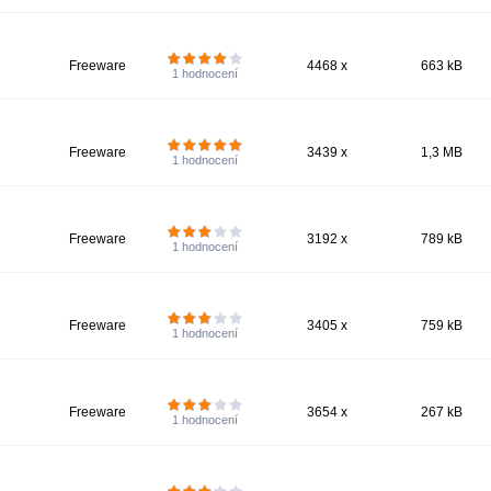
Freeware
4468 x
663 kB
1
hodnocení
Freeware
3439 x
1,3 MB
1
hodnocení
Freeware
3192 x
789 kB
1
hodnocení
Freeware
3405 x
759 kB
1
hodnocení
Freeware
3654 x
267 kB
1
hodnocení