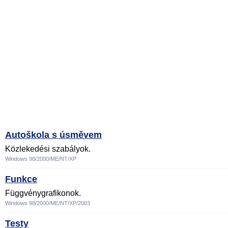
Autoškola s úsměvem
Közlekedési szabályok.
Windows 98/2000/ME/NT/XP
Funkce
Függvénygrafikonok.
Windows 98/2000/ME/NT/XP/2003
Testy