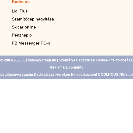
Kedvenc
Mobilalkalmazások
Lidl Plus
Lépésszámláló mobilhoz
Számítógép nagyítása
Mobil-nagyító
Skicar online
TV távirányító
Pénznapló
Élő háttérképek mobilra
FB Messenger PC-n
Marias mobilhoz
© 2003-2026, Letoltesgyorsan.hu
|
Személyes adatok és cookie-k feldolgozása
Reklama a kontakty
Letoltesgyorsan.hu Dedikált szervereken fut
adatközpont COOLHOUSING s.r.o