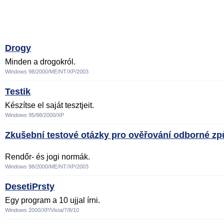
Drogy
Minden a drogokról.
Windows 98/2000/ME/NT/XP/2003
Testik
Készítse el saját tesztjeit.
Windows 95/98/2000/XP
Zkušební testové otázky pro ověřování odborné způ
Rendőr- és jogi normák.
Windows 98/2000/ME/NT/XP/2003
DesetiPrsty
Egy program a 10 ujjal írni.
Windows 2000/XP/Vista/7/8/10