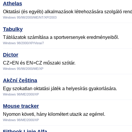
Athelas
Oktatási (és egyéb) alkalmazások létrehozására szolgáló rend
Windows 95/98/2000/ME/NT/XP/2003
Tabulky
Táblázatok számítása a sportversenyek eredményeiből.
Windows 98/2000/XP/Vista/7
Dictor
CZ>EN és EN>CZ műszaki szótár.
Windows 95/98/2000/ME/XP
Akční čeština
Egy szokatlan oktatási játék a helyesírás gyakorlására.
Windows 98/ME/2000/XP
Mouse tracker
Nyomon követi, hány kilométert utazik az egérrel.
Windows 98/ME/2000/XP
Fitbook Linie Alfa