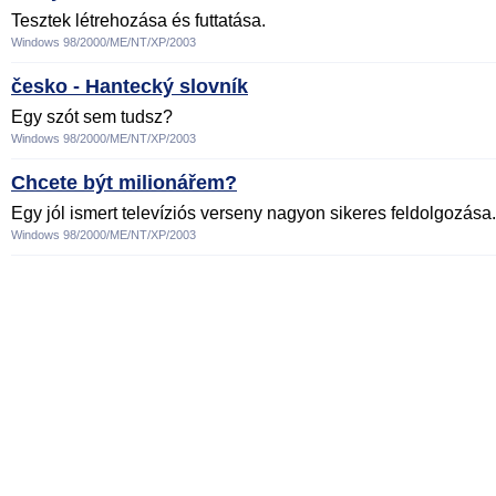
Tesztek létrehozása és futtatása.
Windows 98/2000/ME/NT/XP/2003
česko - Hantecký slovník
Egy szót sem tudsz?
Windows 98/2000/ME/NT/XP/2003
Chcete být milionářem?
Egy jól ismert televíziós verseny nagyon sikeres feldolgozása.
Windows 98/2000/ME/NT/XP/2003