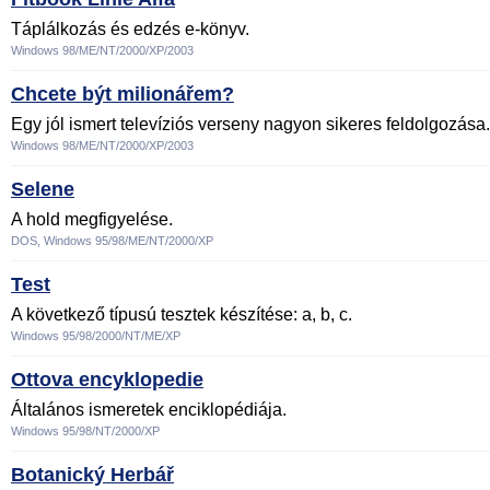
Táplálkozás és edzés e-könyv.
Windows 98/ME/NT/2000/XP/2003
Chcete být milionářem?
Egy jól ismert televíziós verseny nagyon sikeres feldolgozása.
Windows 98/ME/NT/2000/XP/2003
Selene
A hold megfigyelése.
DOS, Windows 95/98/ME/NT/2000/XP
Test
A következő típusú tesztek készítése: a, b, c.
Windows 95/98/2000/NT/ME/XP
Ottova encyklopedie
Általános ismeretek enciklopédiája.
Windows 95/98/NT/2000/XP
Botanický Herbář