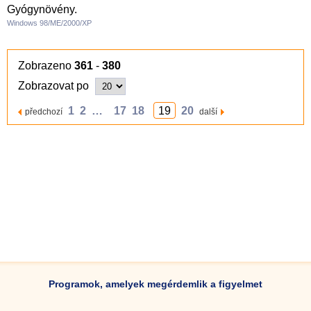
Gyógynövény.
Windows 98/ME/2000/XP
Zobrazeno
361
-
380
Zobrazovat po
1
2
…
17
18
19
20
předchozí
další
Programok, amelyek megérdemlik a figyelmet