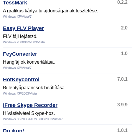
TessMark
0.2.2
A grafikus kártya tulajdonságainak tesztelése.
Windows XP/Vista/7
Easy FLV Player
2.0
FLV fájl lejátszó.
Windows 2000/XP/2003/Vista
FeyConverter
1.0
Hangfájlok konvertálása.
Windows XP/Vista/7
HotKeycontrol
7.0.1
Billentyűparancsok beállítása.
Windows XP/2003/Vista
iFree Skype Recorder
3.9.9
Hívásfelvétel Skype-hoz.
Windows 98/2000/ME/NT/XP/2003/Vista/7
Do ikon!
1.0.1