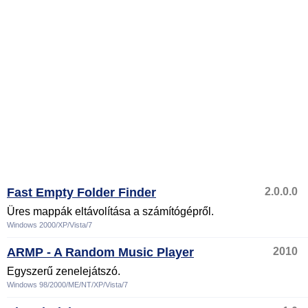
Fast Empty Folder Finder
2.0.0.0
Üres mappák eltávolítása a számítógépről.
Windows 2000/XP/Vista/7
ARMP - A Random Music Player
2010
Egyszerű zenelejátszó.
Windows 98/2000/ME/NT/XP/Vista/7