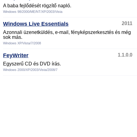
A baba fejlődését rögzítő napló.
Windows 98/2000/ME/NT/XP/2003/Vista
Windows Live Essentials
2011
Azonnali üzenetküldés, e-mail, fényképszerkesztés és még
sok más.
Windows XP/Vista/7/2008
FeyWriter
1.1.0.0
Egyszerű CD és DVD írás.
Windows 2000/XP/2003/Vista/2008/7