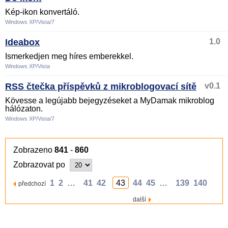
Kép-ikon konvertáló.
Windows XP/Vista/7
Ideabox
1.0
Ismerkedjen meg híres emberekkel.
Windows XP/Vista
RSS čtečka příspěvků z mikroblogovací sítě
v0.1
Kövesse a legújabb bejegyzéseket a MyDamak mikroblog
hálózaton.
Windows XP/Vista/7
Zobrazeno
841
-
860
Zobrazovat po
1
2
…
41
42
43
44
45
…
139
140
předchozí
další