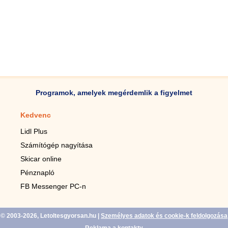
Programok, amelyek megérdemlik a figyelmet
Kedvenc
Mobilalkalmazások
Lidl Plus
Lépésszámláló mobilhoz
Számítógép nagyítása
Mobil-nagyító
Skicar online
TV távirányító
Pénznapló
Élő háttérképek mobilra
FB Messenger PC-n
Marias mobilhoz
© 2003-2026, Letoltesgyorsan.hu
|
Személyes adatok és cookie-k feldolgozása