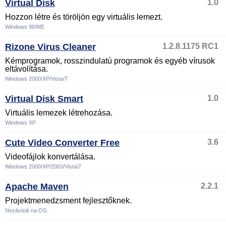
Virtual Disk
1.0
Hozzon létre és töröljön egy virtuális lemezt.
Windows 98/ME
Rizone Virus Cleaner
1.2.8.1175 RC1
Kémprogramok, rosszindulatú programok és egyéb vírusok
eltávolítása.
Windows 2000/XP/Vista/7
Virtual Disk Smart
1.0
Virtuális lemezek létrehozása.
Windows XP
Cute Video Converter Free
3.6
Videofájlok konvertálása.
Windows 2000/XP/2003/Vista/7
Apache Maven
2.2.1
Projektmenedzsment fejlesztőknek.
Nezávislé na OS.