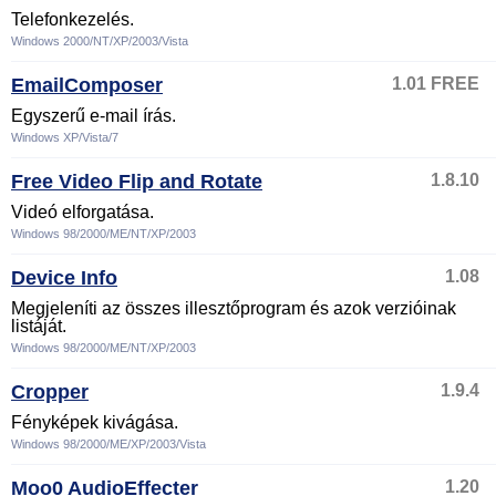
Telefonkezelés.
Windows 2000/NT/XP/2003/Vista
EmailComposer
1.01 FREE
Egyszerű e-mail írás.
Windows XP/Vista/7
Free Video Flip and Rotate
1.8.10
Videó elforgatása.
Windows 98/2000/ME/NT/XP/2003
Device Info
1.08
Megjeleníti az összes illesztőprogram és azok verzióinak
listáját.
Windows 98/2000/ME/NT/XP/2003
Cropper
1.9.4
Fényképek kivágása.
Windows 98/2000/ME/XP/2003/Vista
Moo0 AudioEffecter
1.20