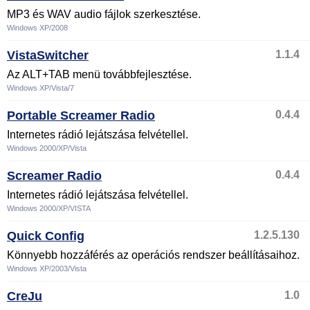
MP3 és WAV audio fájlok szerkesztése.
Windows XP/2008
VistaSwitcher
1.1.4
Az ALT+TAB menü továbbfejlesztése.
Windows XP/Vista/7
Portable Screamer Radio
0.4.4
Internetes rádió lejátszása felvétellel.
Windows 2000/XP/Vista
Screamer Radio
0.4.4
Internetes rádió lejátszása felvétellel.
Windows 2000/XP/VISTA
Quick Config
1.2.5.130
Könnyebb hozzáférés az operációs rendszer beállításaihoz.
Windows XP/2003/Vista
CreJu
1.0