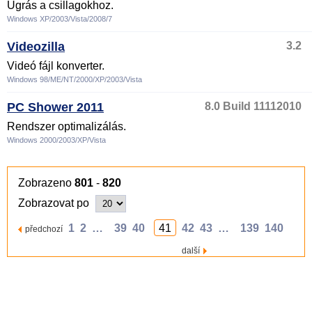
Ugrás a csillagokhoz.
Windows XP/2003/Vista/2008/7
Videozilla
3.2
Videó fájl konverter.
Windows 98/ME/NT/2000/XP/2003/Vista
PC Shower 2011
8.0 Build 11112010
Rendszer optimalizálás.
Windows 2000/2003/XP/Vista
Zobrazeno
801
-
820
Zobrazovat po
1
2
…
39
40
41
42
43
…
139
140
předchozí
další