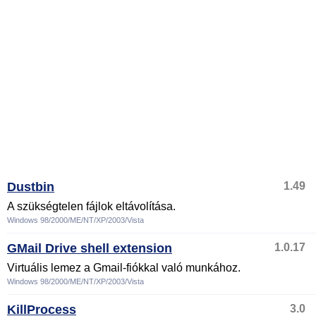
Dustbin
1.49
A szükségtelen fájlok eltávolítása.
Windows 98/2000/ME/NT/XP/2003/Vista
GMail Drive shell extension
1.0.17
Virtuális lemez a Gmail-fiókkal való munkához.
Windows 98/2000/ME/NT/XP/2003/Vista
KillProcess
3.0