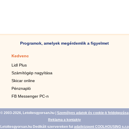
Programok, amelyek megérdemlik a figyelmet
Kedvenc
Mobilalkalmazások
Lidl Plus
Lépésszámláló mobilhoz
Számítógép nagyítása
Mobil-nagyító
Skicar online
TV távirányító
Pénznapló
Élő háttérképek mobilra
FB Messenger PC-n
Marias mobilhoz
© 2003-2026, Letoltesgyorsan.hu
|
Személyes adatok és cookie-k feldolgozása
Reklama a kontakty
Letoltesgyorsan.hu Dedikált szervereken fut
adatközpont COOLHOUSING s.r.o