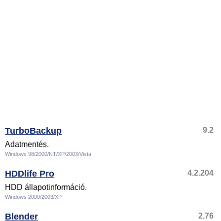
TurboBackup
9.2
Adatmentés.
Windows 98/2000/NT/XP/2003/Vista
HDDlife Pro
4.2.204
HDD állapotinformáció.
Windows 2000/2003/XP
Blender
2.76