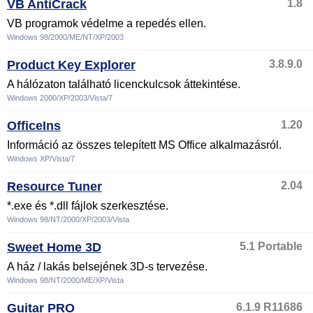
VB AntiCrack
1.8
VB programok védelme a repedés ellen.
Windows 98/2000/ME/NT/XP/2003
Product Key Explorer
3.8.9.0
A hálózaton található licenckulcsok áttekintése.
Windows 2000/XP/2003/Vista/7
OfficeIns
1.20
Információ az összes telepített MS Office alkalmazásról.
Windows XP/Vista/7
Resource Tuner
2.04
*.exe és *.dll fájlok szerkesztése.
Windows 98/NT/2000/XP/2003/Vista
Sweet Home 3D
5.1 Portable
A ház / lakás belsejének 3D-s tervezése.
Windows 98/NT/2000/ME/XP/Vista
Guitar PRO
6.1.9 R11686