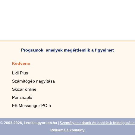
Programok, amelyek megérdemlik a figyelmet
Kedvenc
Mobilalkalmazások
Lidl Plus
Lépésszámláló mobilhoz
Számítógép nagyítása
Mobil-nagyító
Skicar online
TV távirányító
Pénznapló
Élő háttérképek mobilra
FB Messenger PC-n
Marias mobilhoz
© 2003-2026, Letoltesgyorsan.hu
|
Személyes adatok és cookie-k feldolgozása
Reklama a kontakty