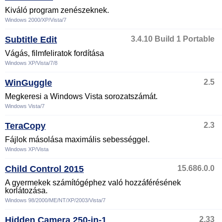
Kiváló program zenészeknek.
Windows 2000/XP/Vista/7
Subtitle Edit
3.4.10 Build 1 Portable
Vágás, filmfeliratok fordítása
Windows XP/Vista/7/8
WinGuggle
2.5
Megkeresi a Windows Vista sorozatszámát.
Windows Vista/7
TeraCopy
2.3
Fájlok másolása maximális sebességgel.
Windows XP/Vista
Child Control 2015
15.686.0.0
A gyermekek számítógéphez való hozzáférésének
korlátozása.
Windows 98/2000/ME/NT/XP/2003/Vista/7
Hidden Camera 250-in-1
2.33