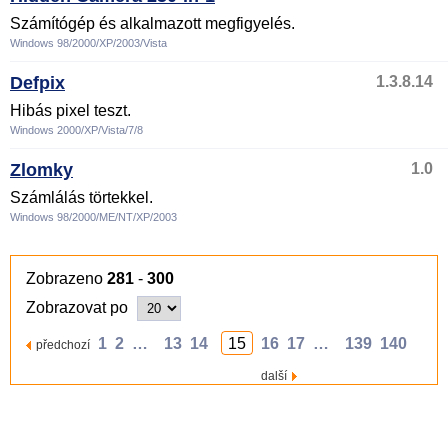
Számítógép és alkalmazott megfigyelés.
Windows 98/2000/XP/2003/Vista
Defpix
1.3.8.14
Hibás pixel teszt.
Windows 2000/XP/Vista/7/8
Zlomky
1.0
Számlálás törtekkel.
Windows 98/2000/ME/NT/XP/2003
Zobrazeno
281
-
300
Zobrazovat po
1
2
…
13
14
15
16
17
…
139
140
předchozí
další