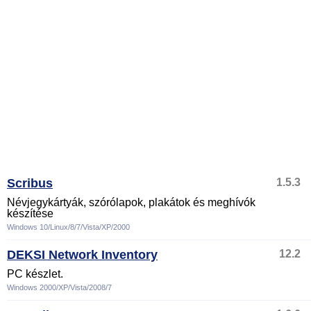
Scribus
1.5.3
Névjegykártyák, szórólapok, plakátok és meghívók
készítése
Windows 10/Linux/8/7/Vista/XP/2000
DEKSI Network Inventory
12.2
PC készlet.
Windows 2000/XP/Vista/2008/7