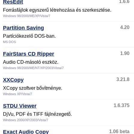
ResEdit
1.6.6
Forrásfájlok egyszerű létrehozása és szerkesztése.
Windows 98/2000/ME/XP/Vista/7
Partition Saving
4.20
Partíciókezelő DOS-ban.
MS DOS
FairStars CD Ripper
1.90
Audio CD-másoló eszköz.
Windows 98/2000/ME/NT/XP/2003/Vista/7
XXCopy
3.21.8
XCopy szoftver bővítménye.
Windows XP/Vista/7
STDU Viewer
1.6.375
DjVu, PDF és TIFF fájlnézegető.
Windows 2000/XP/2003/Vista/7
Exact Audio Copy
1.06 beta