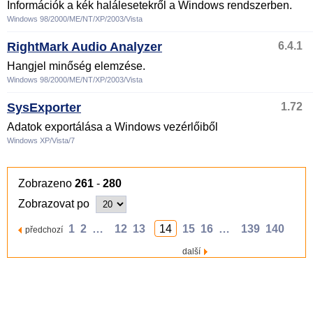
Információk a kék halálesetekről a Windows rendszerben.
Windows 98/2000/ME/NT/XP/2003/Vista
RightMark Audio Analyzer
6.4.1
Hangjel minőség elemzése.
Windows 98/2000/ME/NT/XP/2003/Vista
SysExporter
1.72
Adatok exportálása a Windows vezérlőiből
Windows XP/Vista/7
Zobrazeno
261
-
280
Zobrazovat po
1
2
…
12
13
14
15
16
…
139
140
předchozí
další