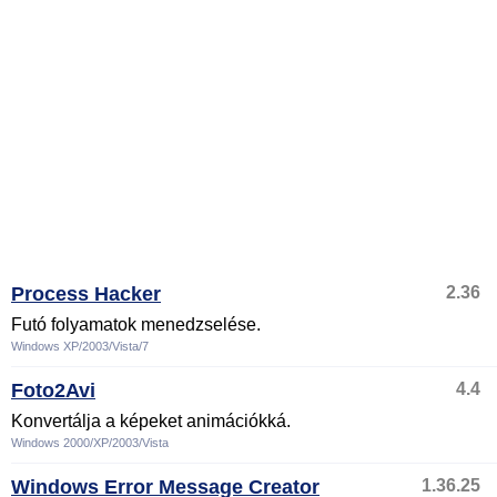
Process Hacker
2.36
Futó folyamatok menedzselése.
Windows XP/2003/Vista/7
Foto2Avi
4.4
Konvertálja a képeket animációkká.
Windows 2000/XP/2003/Vista
Windows Error Message Creator
1.36.25