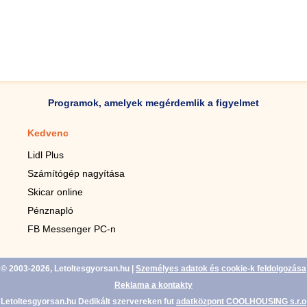
Programok, amelyek megérdemlik a figyelmet
Kedvenc
Mobilalkalmazások
Lidl Plus
Lépésszámláló mobilhoz
Számítógép nagyítása
Mobil-nagyító
Skicar online
TV távirányító
Pénznapló
Élő háttérképek mobilra
FB Messenger PC-n
Marias mobilhoz
© 2003-2026, Letoltesgyorsan.hu
|
Személyes adatok és cookie-k feldolgozása
Reklama a kontakty
Letoltesgyorsan.hu Dedikált szervereken fut
adatközpont COOLHOUSING s.r.o