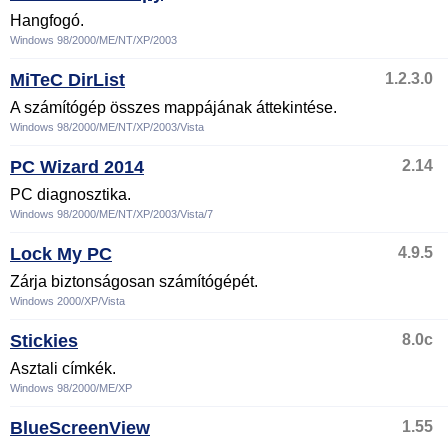
Hangfogó.
Windows 98/2000/ME/NT/XP/2003
MiTeC DirList
1.2.3.0
A számítógép összes mappájának áttekintése.
Windows 98/2000/ME/NT/XP/2003/Vista
PC Wizard 2014
2.14
PC diagnosztika.
Windows 98/2000/ME/NT/XP/2003/Vista/7
Lock My PC
4.9.5
Zárja biztonságosan számítógépét.
Windows 2000/XP/Vista
Stickies
8.0c
Asztali címkék.
Windows 98/2000/ME/XP
BlueScreenView
1.55