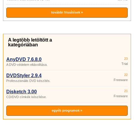
további frissítések »
A legtöbb letöltött a
kategóriában
AnyDVD 7.6.8.0
23
Trial
A DVD-védelem eltávolítása.
DVDStyler 2.9.4
22
Freeware
Professzionális DVD készítés.
Disketch 3.00
21
Freeware
CD/DVD címkék készítése.
egyéb programok »