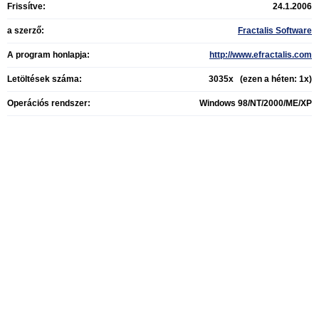
Frissítve:
24.1.2006
a szerző:
Fractalis Software
A program honlapja:
http://www.efractalis.com
Letöltések száma:
3035x (ezen a héten: 1x)
Operációs rendszer:
Windows 98/NT/2000/ME/XP