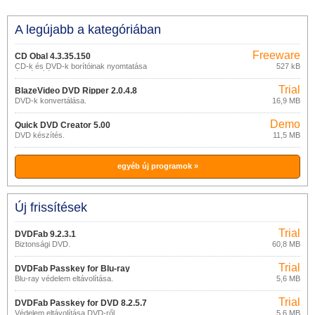
A legújabb a kategóriában
Freeware
CD Obal 4.3.35.150
CD-k és DVD-k borítóinak nyomtatása
527 kB
és készítése
Trial
BlazeVideo DVD Ripper 2.0.4.8
DVD-k konvertálása.
16,9 MB
Demo
Quick DVD Creator 5.00
DVD készítés.
11,5 MB
egyéb új programok »
Új frissítések
Trial
DVDFab 9.2.3.1
Biztonsági DVD.
60,8 MB
Trial
DVDFab Passkey for Blu-ray
Blu-ray védelem eltávolítása.
5,6 MB
8.2.5.8
Trial
DVDFab Passkey for DVD 8.2.5.7
Védelem eltávolítása DVD-ről.
5,6 MB