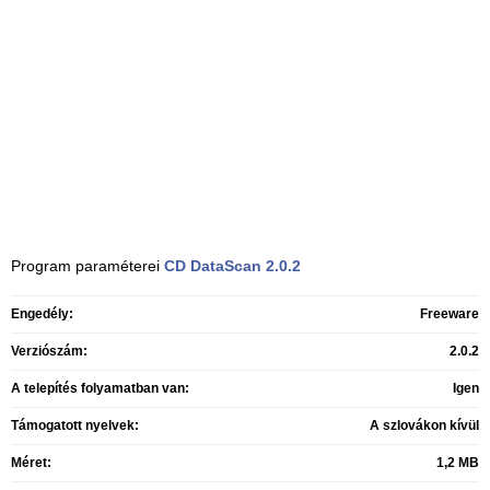
Program paraméterei
CD DataScan
2.0.2
Engedély:
Freeware
Verziószám:
2.0.2
A telepítés folyamatban van:
Igen
Támogatott nyelvek:
A szlovákon kívül
Méret:
1,2 MB