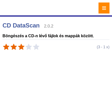
≡
CD DataScan
2.0.2
Böngészés a CD-n lévő fájlok és mappák között.
(
3
-
1
x)