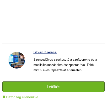
István Kovács
Szenvedélyes szerkesztő a szoftverekre és a
mobilalkalmazásokra összpontosítva. Több
mint 5 éves tapasztalat a területen.
Vélemények, útmutatók és hírek írása. Világos
és informatív szövegek alkotója, amelyek
segítik az olvasókat a modern technológia jobb
Letöltés
megértésében és használatában.
🛡 Biztonság ellenőrizve