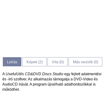
Leírás
Képek (
2
)
Vita (
0
)
Más verziók (0)
A
UsefulUtils CD&DVD Discs Studio
egy fejlett adatmentési
és -író szoftver. Az alkalmazás támogatja a DVD-Video és
AudioCD írását. A program újraírható adathordozókkal is
működhet.