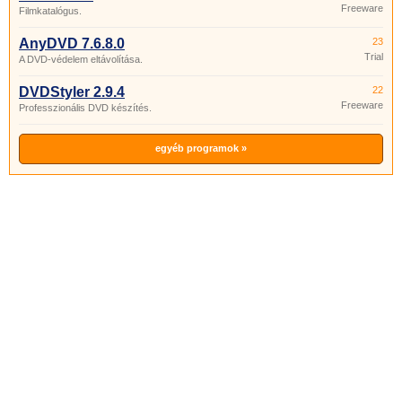
Freeware
Filmkatalógus.
AnyDVD 7.6.8.0
23
Trial
A DVD-védelem eltávolítása.
DVDStyler 2.9.4
22
Freeware
Professzionális DVD készítés.
egyéb programok »