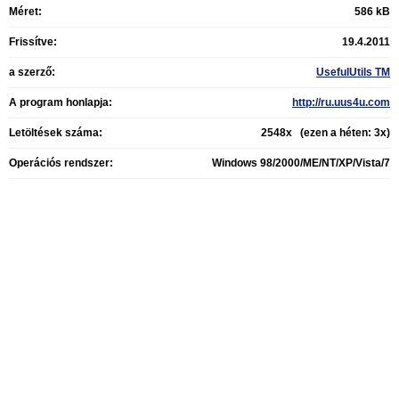
Méret:
586 kB
Frissítve:
19.4.2011
a szerző:
UsefulUtils TM
A program honlapja:
http://ru.uus4u.com
Letöltések száma:
2548x (ezen a héten: 3x)
Operációs rendszer:
Windows 98/2000/ME/NT/XP/Vista/7