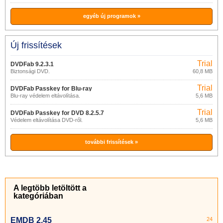
egyéb új programok »
Új frissítések
Trial
DVDFab 9.2.3.1
Biztonsági DVD.
60,8 MB
Trial
DVDFab Passkey for Blu-ray
Blu-ray védelem eltávolítása.
5,6 MB
8.2.5.8
Trial
DVDFab Passkey for DVD 8.2.5.7
Védelem eltávolítása DVD-ről.
5,6 MB
további frissítések »
A legtöbb letöltött a
kategóriában
EMDB 2.45
24