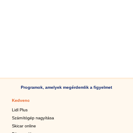
Programok, amelyek megérdemlik a figyelmet
Kedvenc
Mobilalkalmazások
Lidl Plus
Lépésszámláló mobilhoz
Számítógép nagyítása
Mobil-nagyító
Skicar online
TV távirányító