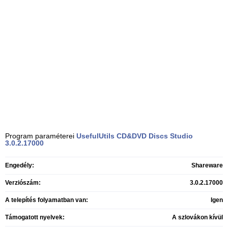
Program paraméterei
UsefulUtils CD&DVD Discs Studio
3.0.2.17000
Engedély:
Shareware
Verziószám:
3.0.2.17000
A telepítés folyamatban van:
Igen
Támogatott nyelvek:
A szlovákon kívül