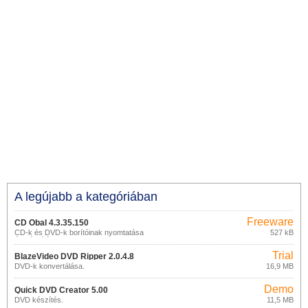
A legújabb a kategóriában
Freeware
CD Obal 4.3.35.150
CD-k és DVD-k borítóinak nyomtatása
527 kB
és készítése
Trial
BlazeVideo DVD Ripper 2.0.4.8
DVD-k konvertálása.
16,9 MB
Demo
Quick DVD Creator 5.00
DVD készítés.
11,5 MB