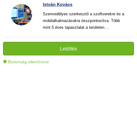
István Kovács
Szenvedélyes szerkesztő a szoftverekre és a
mobilalkalmazásokra összpontosítva. Több
mint 5 éves tapasztalat a területen.
Vélemények, útmutatók és hírek írása. Világos
és informatív szövegek alkotója, amelyek
segítik az olvasókat a modern technológia jobb
Letöltés
megértésében és használatában.
🛡 Biztonság ellenőrizve