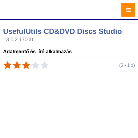
≡
UsefulUtils CD&DVD Discs Studio
3.0.2.17000
Adatmentő és -író alkalmazás.
(
3
-
1
x)