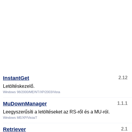
InstantGet
2.12
Letöltéskezelő.
Windows 98/2000/ME/NT/XP/2003/Vista
MuDownManager
1.1.1
Leegyszerűsíti a letöltéseket az RS-ről és a MU-ról.
Windows ME/XP/Vista/7
Retriever
2.1