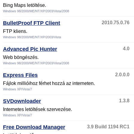
Bing Maps letöltése.
Windows 98/2000/ME/NT/XP/2003/Vista/2008
BulletProof FTP Client
2010.75.0.76
FTP kliens.
Windows 98/2000/ME/NT/XP/2003/Vista
Advanced Pic Hunter
4.0
Web böngészés.
Windows 98/2000/ME/NT/XP/2003/Vista/2008
Express Files
2.0.0.0
Fájlok millióihoz férhet hozzá az interneten.
Windows XP/Vista/7
SVDownloader
1.3.8
Internetes letöltések szervezése.
Windows XP/Vista/7
Free Download Manager
3.9 Build 1194 RC1