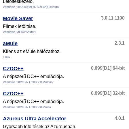
Letöltéskezelő.
Windows 98/2000/ME/NT/XP/2003/Vista
Movie Saver
3.0.11.1100
Filmek letöltése.
Windows ME/XP/Vista/7
aMule
2.3.1
Kliens az eMule hálózathoz.
Linux
CZDC++
0.699[D1] 64-bit
A népszerű DC++ emulációja.
Windows 98/ME/NT/2000/XP/Vista/7
CZDC++
0.699[D1] 32-bit
A népszerű DC++ emulációja.
Windows 98/ME/NT/2000/XP/Vista
Azureus Ultra Accelerator
4.0.1
Gyorsabb letöltések az Azureusban.