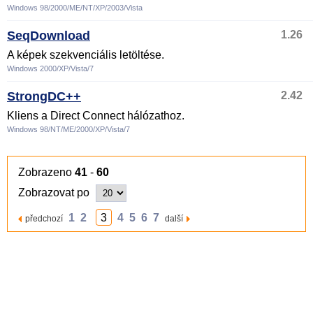
Windows 98/2000/ME/NT/XP/2003/Vista
SeqDownload
1.26
A képek szekvenciális letöltése.
Windows 2000/XP/Vista/7
StrongDC++
2.42
Kliens a Direct Connect hálózathoz.
Windows 98/NT/ME/2000/XP/Vista/7
Zobrazeno
41
-
60
Zobrazovat po
1
2
3
4
5
6
7
předchozí
další