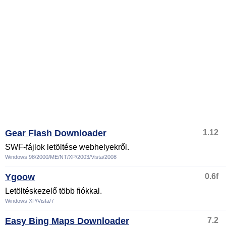
Gear Flash Downloader
1.12
SWF-fájlok letöltése webhelyekről.
Windows 98/2000/ME/NT/XP/2003/Vista/2008
Ygoow
0.6f
Letöltéskezelő több fiókkal.
Windows XP/Vista/7
Easy Bing Maps Downloader
7.2