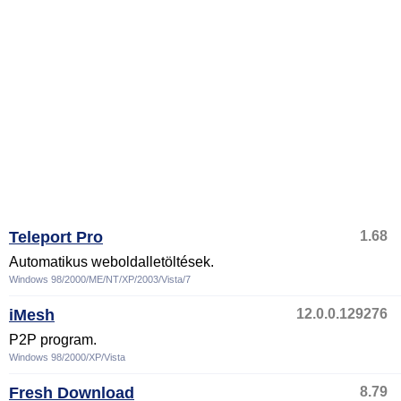
Teleport Pro
1.68
Automatikus weboldalletöltések.
Windows 98/2000/ME/NT/XP/2003/Vista/7
iMesh
12.0.0.129276
P2P program.
Windows 98/2000/XP/Vista
Fresh Download
8.79