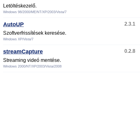
Letöltéskezelő.
Windows 98/2000/ME/NT/XP/2003/Vista/7
AutoUP
2.3.1
Szoftverfrissítések keresése.
Windows XP/Vista/7
streamCapture
0.2.8
Streaming videó mentése.
Windows 2000/NT/XP/2003/Vista/2008