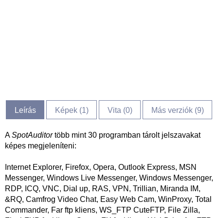
Leírás
Képek (
1
)
Vita (
0
)
Más verziók (9)
A
SpotAuditor
több mint 30 programban tárolt jelszavakat
képes megjeleníteni:
Internet Explorer, Firefox, Opera, Outlook Express, MSN
Messenger, Windows Live Messenger, Windows Messenger,
RDP, ICQ, VNC, Dial up, RAS, VPN, Trillian, Miranda IM,
&RQ, Camfrog Video Chat, Easy Web Cam, WinProxy, Total
Commander, Far ftp kliens, WS_FTP CuteFTP, File Zilla,