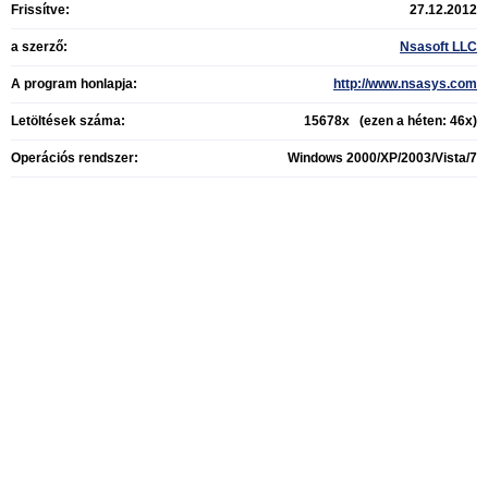
Frissítve:
27.12.2012
a szerző:
Nsasoft LLC
A program honlapja:
http://www.nsasys.com
Letöltések száma:
15678x (ezen a héten: 46x)
Operációs rendszer:
Windows 2000/XP/2003/Vista/7