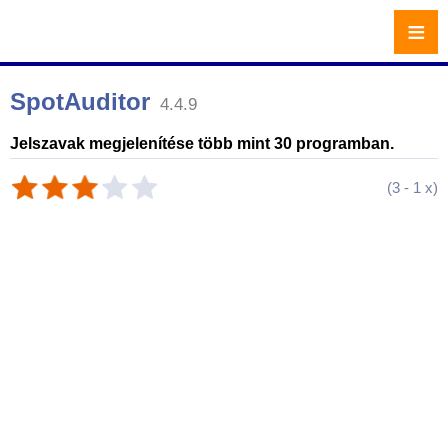
≡
SpotAuditor
4.4.9
Jelszavak megjelenítése több mint 30 programban.
(
3
-
1
x)