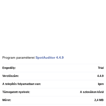
Program paraméterei
SpotAuditor
4.4.9
Engedély:
Trial
Verziószám:
4.4.9
A telepítés folyamatban van:
Igen
Támogatott nyelvek:
A szlovákon kívül
Méret:
2,4 MB