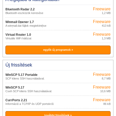
Freeware
Bluetooth Radar 2.2
Bluetooth-eszközök keresése
1,2 MB
Freeware
Winmail Opener 1.7
A winmail.dat fájlok megtekintése
413 kB
(mellékletek az MS Outlookból)
Freeware
Virtual Router 1.0
Virtuális WiFi hálózat
1,3 MB
egyéb új programok »
Új frissítések
Freeware
WinSCP 5.17 Portable
SCP kliens SSH használatával.
8,7 MB
Freeware
WinSCP 5.17
Cseh SCP kliens SSH használatával.
10,6 MB
Freeware
CurrPorts 2.21
Információ a TCP/IP és UDP portokról.
86 kB
további frissítések »