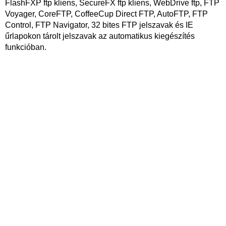
FlashFXP ftp kliens, SecureFX ftp kliens, WebDrive ftp, FTP
Voyager, CoreFTP, CoffeeCup Direct FTP, AutoFTP, FTP
Control, FTP Navigator, 32 bites FTP jelszavak és IE
űrlapokon tárolt jelszavak az automatikus kiegészítés
funkcióban.