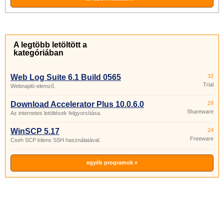
A legtöbb letöltött a
kategóriában
Web Log Suite 6.1 Build 0565
32
Trial
Webnapló-elemző.
Download Accelerator Plus 10.0.6.0
29
Shareware
Az internetes letöltések felgyorsítása.
WinSCP 5.17
24
Freeware
Cseh SCP kliens SSH használatával.
egyéb programok »