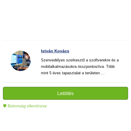
István Kovács
Szenvedélyes szerkesztő a szoftverekre és a
mobilalkalmazásokra összpontosítva. Több
mint 5 éves tapasztalat a területen.
Vélemények, útmutatók és hírek írása. Világos
és informatív szövegek alkotója, amelyek
segítik az olvasókat a modern technológia jobb
Letöltés
megértésében és használatában.
🛡 Biztonság ellenőrizve